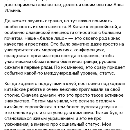
достопримечательностью, делится своим опытом Анна
Ильина.
Да, может звучать странно, но тут важно понимать
особенность их менталитета. В Китае к европейской, а
особенно славянской внешности относятся с большим
почетом. Наше «белое лицо» — это своего рода знак
качества и престижа. Это было заметно даже просто на
университетских мероприятиях, конференциях,
праздниках: организаторы всегда старались, чтобы
участниками обязательно были иностранцы, русских
сажали в первые ряды. По их мнению, это сразу придает
событию какой-то международный уровень, статус.
Когда ходили с подругами в клуб, постоянно подходили
китайские ребята и очень вежливо приглашали за свой
столик. Сначала думали, что это просто такое активное
знакомство. Потом мы узнали, что если за столом у
китайцев европейская, а тем более русская девушка —
это очень круто и статусно для компании. Ты как будто
становишься живым украшением, и это не про
ухаживания, а именно про социальный статус. Мои
подружки это воспринимали двояко: им часто казалось,