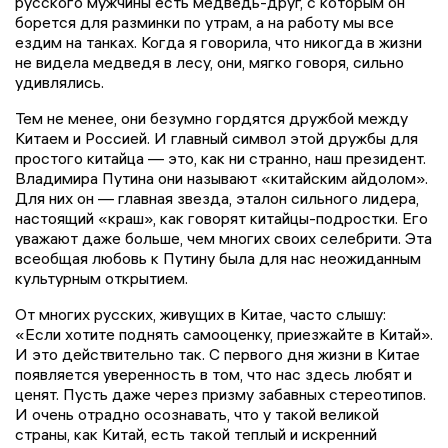
русского мужчины есть медведь-друг, с которым он
борется для разминки по утрам, а на работу мы все
ездим на танках. Когда я говорила, что никогда в жизни
не видела медведя в лесу, они, мягко говоря, сильно
удивлялись.
Тем не менее, они безумно гордятся дружбой между
Китаем и Россией. И главный символ этой дружбы для
простого китайца — это, как ни странно, наш президент.
Владимира Путина они называют «китайским айдолом».
Для них он — главная звезда, эталон сильного лидера,
настоящий «краш», как говорят китайцы-подростки. Его
уважают даже больше, чем многих своих селебрити. Эта
всеобщая любовь к Путину была для нас неожиданным
культурным открытием.
От многих русских, живущих в Китае, часто слышу:
«Если хотите поднять самооценку, приезжайте в Китай».
И это действительно так. С первого дня жизни в Китае
появляется уверенность в том, что нас здесь любят и
ценят. Пусть даже через призму забавных стереотипов.
И очень отрадно осознавать, что у такой великой
страны, как Китай, есть такой теплый и искренний