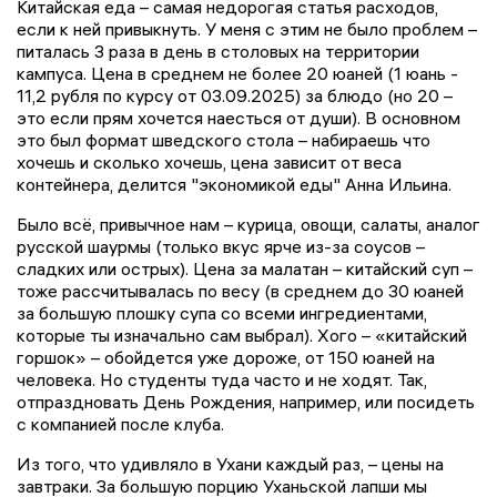
Китайская еда – самая недорогая статья расходов,
если к ней привыкнуть. У меня с этим не было проблем –
питалась 3 раза в день в столовых на территории
кампуса. Цена в среднем не более 20 юаней (1 юань -
11,2 рубля по курсу от 03.09.2025) за блюдо (но 20 –
это если прям хочется наесться от души). В основном
это был формат шведского стола – набираешь что
хочешь и сколько хочешь, цена зависит от веса
контейнера, делится "экономикой еды" Анна Ильина.
Было всё, привычное нам – курица, овощи, салаты, аналог
русской шаурмы (только вкус ярче из-за соусов –
сладких или острых). Цена за малатан – китайский суп –
тоже рассчитывалась по весу (в среднем до 30 юаней
за большую плошку супа со всеми ингредиентами,
которые ты изначально сам выбрал). Хого – «китайский
горшок» – обойдется уже дороже, от 150 юаней на
человека. Но студенты туда часто и не ходят. Так,
отпраздновать День Рождения, например, или посидеть
с компанией после клуба.
Из того, что удивляло в Ухани каждый раз, – цены на
завтраки. За большую порцию Уханьской лапши мы