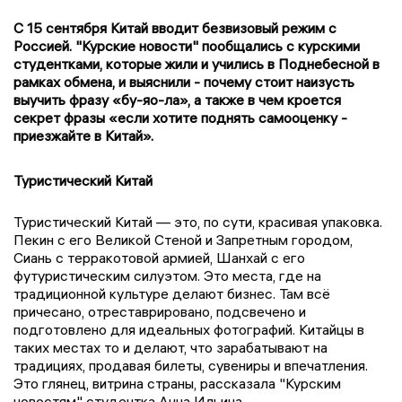
С 15 сентября Китай вводит безвизовый режим с
Россией. "Курские новости" пообщались с курскими
студентками, которые жили и учились в Поднебесной в
рамках обмена, и выяснили - почему стоит наизусть
выучить фразу «бу-яо-ла», а также в чем кроется
секрет фразы «если хотите поднять самооценку -
приезжайте в Китай».
Туристический Китай
Туристический Китай — это, по сути, красивая упаковка.
Пекин с его Великой Стеной и Запретным городом,
Сиань с терракотовой армией, Шанхай с его
футуристическим силуэтом. Это места, где на
традиционной культуре делают бизнес. Там всё
причесано, отреставрировано, подсвечено и
подготовлено для идеальных фотографий. Китайцы в
таких местах то и делают, что зарабатывают на
традициях, продавая билеты, сувениры и впечатления.
Это глянец, витрина страны, рассказала "Курским
новостям" студентка Анна Ильина.