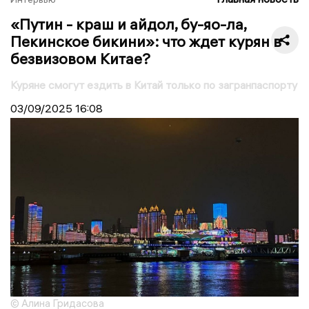
«Путин - краш и айдол, бу-яо-ла,
Пекинское бикини»: что ждет курян в
безвизовом Китае?
Куряне смогут ездить в Китай только по загранпаспорту
03/09/2025
16:08
© Алина Гридасова