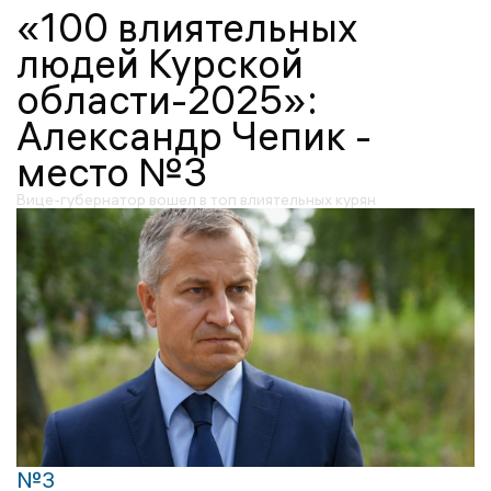
«100 влиятельных
людей Курской
области-2025»:
Александр Чепик -
место №3
Вице-губернатор вошел в топ влиятельных курян
№3