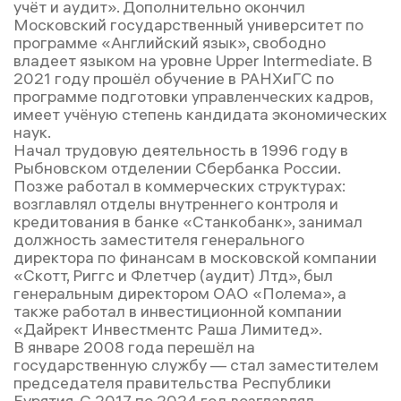
учёт и аудит». Дополнительно окончил
Московский государственный университет по
программе «Английский язык», свободно
владеет языком на уровне Upper Intermediate. В
2021 году прошёл обучение в РАНХиГС по
программе подготовки управленческих кадров,
имеет учёную степень кандидата экономических
наук.
Начал трудовую деятельность в 1996 году в
Рыбновском отделении Сбербанка России.
Позже работал в коммерческих структурах:
возглавлял отделы внутреннего контроля и
кредитования в банке «Станкобанк», занимал
должность заместителя генерального
директора по финансам в московской компании
«Скотт, Риггс и Флетчер (аудит) Лтд», был
генеральным директором ОАО «Полема», а
также работал в инвестиционной компании
«Дайрект Инвестментс Раша Лимитед».
В январе 2008 года перешёл на
государственную службу — стал заместителем
председателя правительства Республики
Бурятия. С 2017 по 2024 год возглавлял