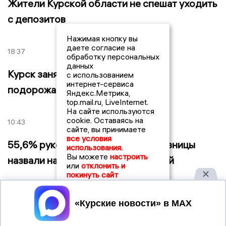
Жители Курской области не спешат уходить
с депозитов
Нажимая кнопку вы
даете согласие на
18:37
обработку персональных
данных
Курск занял первое место в РФ по
с использованием
интернет-сервиса
подорожанию вторичного жилья
Яндекс.Метрика,
top.mail.ru, LiveInternet.
На сайте используются
cookie. Оставаясь на
10:43
сайте, вы принимаете
все условия
55,6% руководителей курской розницы
использования.
Вы можете
настроить
назвали налоги главной проблемой
или
отклонить и
покинуть сайт
14:05
Принять
Курские аграрии за 2025 год продали 3,5