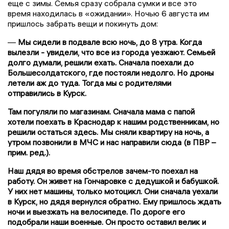
еще с зимы. Семья сразу собрала сумки и все это
время находилась в «ожидании». Ночью 6 августа им
пришлось забрать вещи и покинуть дом:
—
Мы сидели в подвале всю ночь, до 8 утра. Когда
вылезли - увидели, что все из города уезжают. Семьей
долго думали, решили ехать. Сначала поехали до
Большесолдатского, где постояли недолго. Но дроны
летели аж до туда. Тогда мы с родителями
отправились в Курск.
Там погуляли по магазинам. Сначала мама с папой
хотели поехать в Краснодар к нашим родственникам, но
решили остаться здесь. Мы сняли квартиру на ночь, а
утром позвонили в МЧС и нас направили сюда (в ПВР –
прим. ред.).
Наш дядя во время обстрелов зачем-то поехал на
работу. Он живет на Гончаровке с дедушкой и бабушкой.
У них нет машины, только мотоцикл. Они сначала уехали
в Курск, но дядя вернулся обратно. Ему пришлось ждать
ночи и выезжать на велосипеде. По дороге его
подобрали наши военные. Он просто оставил велик и