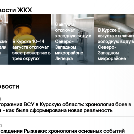
вости ЖКХ
6 августа
отключат
В Курске 6
холодную воду в
августа отключа
ске
В Курске 10–14
Северо-
холодную воду 
ели
августа отключат
Западном
Северо-
и
электроэнергию в
микрорайоне
Западном
трёх округах
Липецка
микрорайоне
овости
1
оржения ВСУ в Курскую область: хронология боев в
ти - как была сформирована новая реальность
0
ождения Рыжевки: хронология основных событий