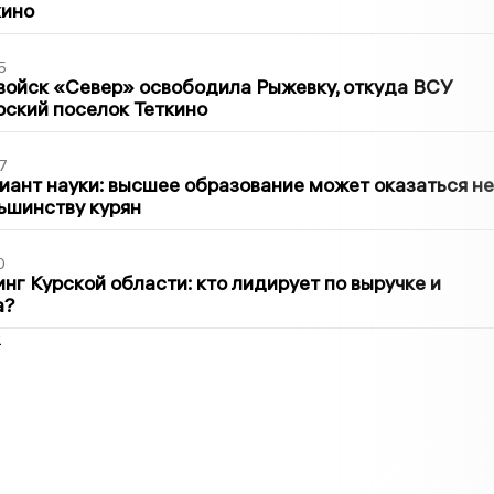
кино
5
войск «Север» освободила Рыжевку, откуда ВСУ
рский поселок Теткино
7
иант науки: высшее образование может оказаться не
ьшинству курян
0
нг Курской области: кто лидирует по выручке и
а?
2