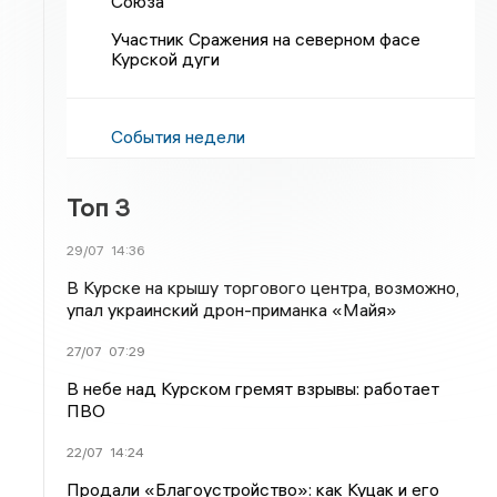
Союза
Участник Сражения на северном фасе
Курской дуги
События недели
Топ 3
29/07
14:36
В Курске на крышу торгового центра, возможно,
упал украинский дрон-приманка «Майя»
27/07
07:29
В небе над Курском гремят взрывы: работает
ПВО
22/07
14:24
Продали «Благоустройство»: как Куцак и его