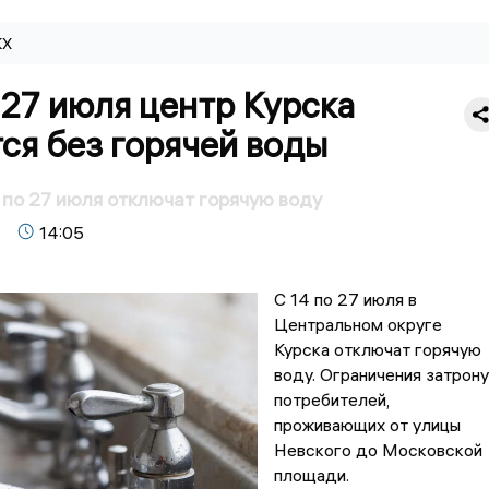
КХ
 27 июля центр Курска
ся без горячей воды
4 по 27 июля отключат горячую воду
14:05
С 14 по 27 июля в
Центральном округе
Курска отключат горячую
воду. Ограничения затрону
потребителей,
проживающих от улицы
Невского до Московской
площади.