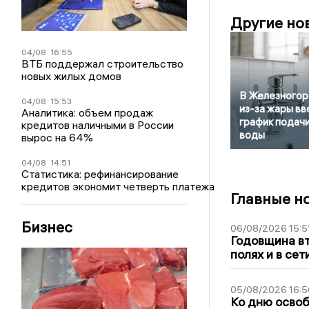
Другие но
04/08
16:55
ВТБ поддержал строительство
новых жилых домов
В Железногор
04/08
15:53
из-за жары вв
Аналитика: объем продаж
график подач
кредитов наличными в России
воды
вырос на 64%
04/08
14:51
Статистика: рефинансирование
кредитов экономит четверть платежа
Главные н
Бизнес
06/08/2026 15:5
Годовщина вт
полях и в се
05/08/2026 16:5
Ко дню освоб