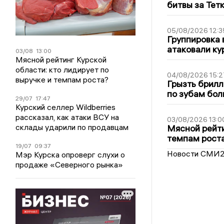
битвы за Тет
05/08/2026 12:3
Группировка 
атаковали ку
03/08
13:00
Мясной рейтинг Курской
области: кто лидирует по
04/08/2026 15:2
выручке и темпам роста?
Грызть брилл
по зубам бол
29/07
17:47
Курский селлер Wildberries
рассказал, как атаки ВСУ на
03/08/2026 13:0
склады ударили по продавцам
Мясной рейти
темпам рост
19/07
09:37
Новости СМИ
Мэр Курска опроверг слухи о
продаже «Северного рынка»