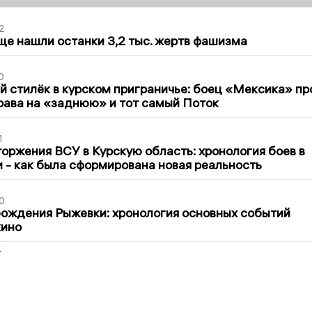
2
ще нашли останки 3,2 тыс. жертв фашизма
0
 стилёк в курском приграничье: боец «Мексика» пр
рава на «заднюю» и тот самый Поток
1
оржения ВСУ в Курскую область: хронология боев в
ти - как была сформирована новая реальность
0
ождения Рыжевки: хронология основных событий
кино
2