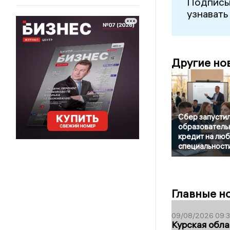
Подписы
узнавать
Другие но
Сбер запусти
образователь
кредит на лю
специальност
Главные н
09/08/2026 09:
Курская обла