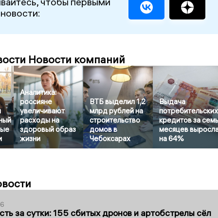
вайтесь, чтобы первыми
 новости:
вости Новости компаний
Аналитика:
россияне
ВТБ выделил 1,2
Выдача
л
увеличивают
млрд рублей на
потребительски
ный
расходы на
строительство
кредитов за сем
бые
здоровый образ
домов в
месяцев выросл
и
жизни
Чебоксарах
на 64%
овости
36
сть за сутки: 155 сбитых дронов и артобстрелы сёл