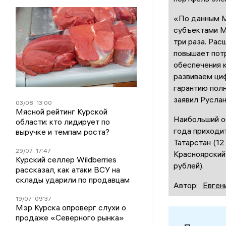
«По данным М
субъектами М
три раза. Рас
повышает пот
обеспечения 
развиваем ци
гарантию пол
заявил Русла
03/08
13:00
Мясной рейтинг Курской
Наибольший о
области: кто лидирует по
года приходит
выручке и темпам роста?
Татарстан (12
29/07
17:47
Красноярский
Курский селлер Wildberries
рублей).
рассказал, как атаки ВСУ на
склады ударили по продавцам
Автор:
Евген
19/07
09:37
Мэр Курска опроверг слухи о
продаже «Северного рынка»