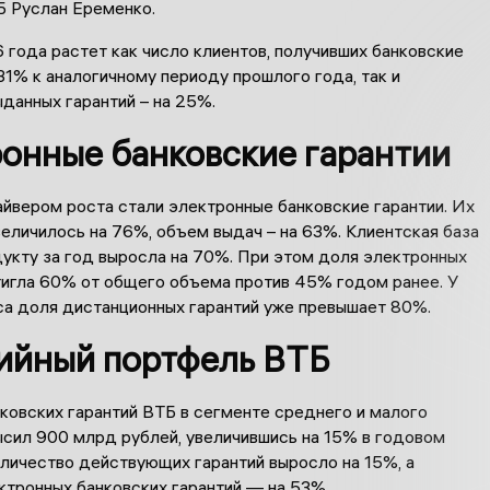
Б Руслан Еременко.
 года растет как число клиентов, получивших банковские
 31% к аналогичному периоду прошлого года, так и
данных гарантий – на 25%.
онные банковские гарантии
йвером роста стали электронные банковские гарантии. Их
еличилось на 76%, объем выдач – на 63%. Клиентская база
дукту за год выросла на 70%. При этом доля электронных
тигла 60% от общего объема против 45% годом ранее. У
са доля дистанционных гарантий уже превышает 80%.
ийный портфель ВТБ
ковских гарантий ВТБ в сегменте среднего и малого
ысил 900 млрд рублей, увеличившись на 15% в годовом
оличество действующих гарантий выросло на 15%, а
ктронных банковских гарантий — на 53%.