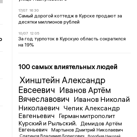
17/07
16:30
Самый дорогой коттедж в Курске продают за
десятки миллионов рублей
10/07
12:05
За год турпоток в Курскую область сократился
о
на 19%
100 самых влиятельных людей
Хинштейн Александр
Евсеевич
Иванов Артём
Вячеславович
Иванов Николай
Николаевич
Чепик Александр
Евгеньевич
Герман митрополит
Курский и Рыльский.
Демидов Артём
Евгеньевич
Мартынов Дмитрий Николаевич
Слатинов Владимир Борисович
Волобуев Николай