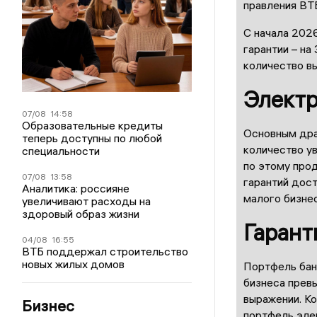
правления ВТ
С начала 2026
гарантии – на
количество вы
Электр
07/08
14:58
Образовательные кредиты
Основным дра
теперь доступны по любой
количество ув
специальности
по этому про
07/08
13:58
гарантий дос
Аналитика: россияне
малого бизне
увеличивают расходы на
здоровый образ жизни
Гарант
04/08
16:55
ВТБ поддержал строительство
новых жилых домов
Портфель бан
бизнеса прев
выражении. К
Бизнес
портфель эле