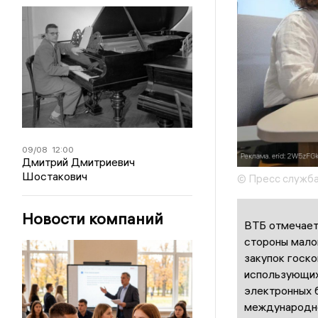
09/08
12:00
Дмитрий Дмитриевич
Шостакович
© Пресс служб
Новости компаний
ВТБ отмечает
стороны мало
закупок госко
использующих 
электронных 
международно