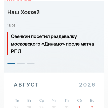
Наш Хоккей
18:01
Овечкин посетил раздевалку
московского «Динамо» после матча
РПЛ
АВГУСТ
2026
Пн
Вт
Ср
Чт
Пт
Сб
Вс
27
28
29
30
31
1
2