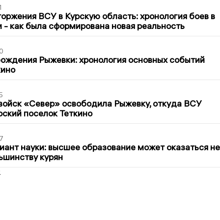
1
оржения ВСУ в Курскую область: хронология боев в
ти - как была сформирована новая реальность
0
ождения Рыжевки: хронология основных событий
кино
5
войск «Север» освободила Рыжевку, откуда ВСУ
рский поселок Теткино
7
иант науки: высшее образование может оказаться не
ьшинству курян
2