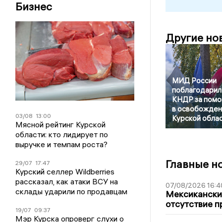
Бизнес
Другие но
МИД России
поблагодарил
КНДР за пом
в освобожден
03/08
13:00
Курской обла
Мясной рейтинг Курской
области: кто лидирует по
выручке и темпам роста?
Главные н
29/07
17:47
Курский селлер Wildberries
рассказал, как атаки ВСУ на
07/08/2026 16:4
склады ударили по продавцам
Мексиканский
отсутствие п
19/07
09:37
Мэр Курска опроверг слухи о