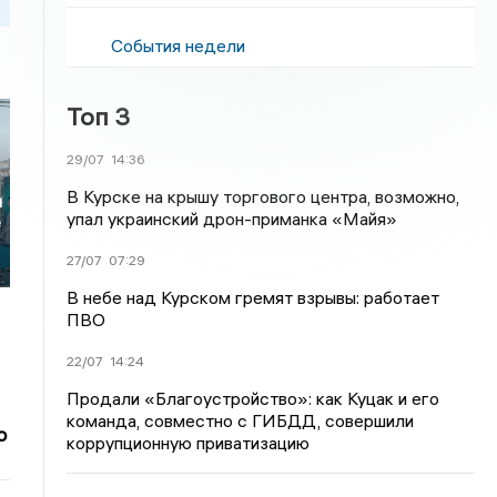
События недели
Топ 3
29/07
14:36
В Курске на крышу торгового центра, возможно,
и
упал украинский дрон-приманка «Майя»
е
27/07
07:29
В небе над Курском гремят взрывы: работает
ПВО
22/07
14:24
Продали «Благоустройство»: как Куцак и его
команда, совместно с ГИБДД, совершили
о
коррупционную приватизацию