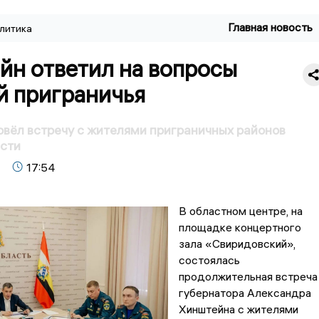
Главная новость
литика
йн ответил на вопросы
й приграничья
вёл встречу с жителями приграничных районов
асти
17:54
В областном центре, на
площадке концертного
зала «Свиридовский»,
состоялась
продолжительная встреча
губернатора Александра
Хинштейна с жителями