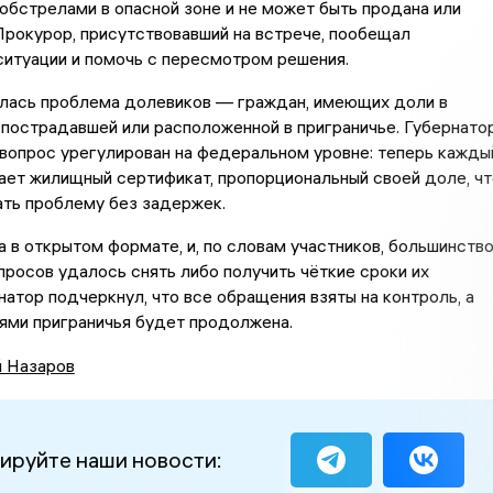
обстрелами в опасной зоне и не может быть продана или
Прокурор, присутствовавший на встрече, пообещал
ситуации и помочь с пересмотром решения.
лась проблема долевиков — граждан, имеющих доли в
пострадавшей или расположенной в приграничье. Губернато
 вопрос урегулирован на федеральном уровне: теперь кажды
ет жилищный сертификат, пропорциональный своей доле, чт
ать проблему без задержек.
 в открытом формате, и, по словам участников, большинств
росов удалось снять либо получить чёткие сроки их
натор подчеркнул, что все обращения взяты на контроль, а
ями приграничья будет продолжена.
й Назаров
ируйте наши новости: