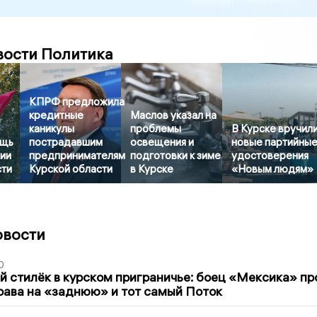
вости Политика
КПРФ предложила
кредитные
Маслов указал на
каникулы
проблемы
В Курске вручил
ощь
пострадавшим
освещения и
новые партийны
ии
предпринимателям
подготовки к зиме
удостоверения
сти
Курской области
в Курске
«Новым людям»
овости
0
 стилёк в курском приграничье: боец «Мексика» пр
рава на «заднюю» и тот самый Поток