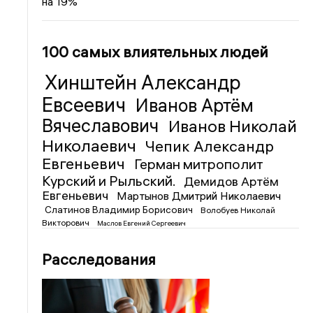
на 19%
100 самых влиятельных людей
Хинштейн Александр
Евсеевич
Иванов Артём
Вячеславович
Иванов Николай
Николаевич
Чепик Александр
Евгеньевич
Герман митрополит
Курский и Рыльский.
Демидов Артём
Евгеньевич
Мартынов Дмитрий Николаевич
Слатинов Владимир Борисович
Волобуев Николай
Викторович
Маслов Евгений Сергеевич
Расследования