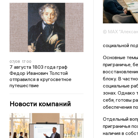
© МАХ "Алексан
социальной под
Основные темы,
07/08
17:00
приграничье, б
7 августа 1803 года граф
восстановление
Федор Иванович Толстой
блоку. В частн
отправился в кругосветное
путешествие
социальные раб
зонах. Однако 
себя, готовы р
Новости компаний
обеспечения по
Отдельный вопр
приграничья по
наличия в собс