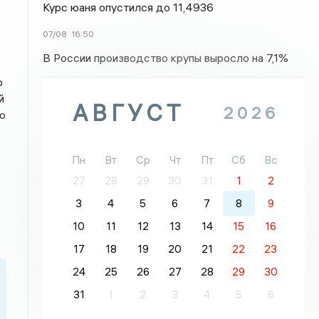
Курс юаня опустился до 11,4936
07/08
16:50
В России производство крупы выросло на 7,1%
р
й
АВГУСТ
2026
о
о
Пн
Вт
Ср
Чт
Пт
Сб
Вс
27
28
29
30
31
1
2
3
4
5
6
7
8
9
10
11
12
13
14
15
16
17
18
19
20
21
22
23
24
25
26
27
28
29
30
31
1
2
3
4
5
6