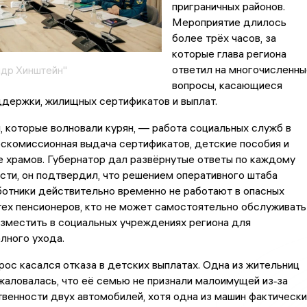
приграничных районов.
Мероприятие длилось
более трёх часов, за
которые глава региона
ответил на многочисленны
др Хинштейн"
вопросы, касающиеся
держки, жилищных сертификатов и выплат.
 которые волновали курян, — работа социальных служб в
ескомиссионная выдача сертификатов, детские пособия и
 храмов. Губернатор дал развёрнутые ответы по каждому
ости, он подтвердил, что решением оперативного штаба
отники действительно временно не работают в опасных
тех пенсионеров, кто не может самостоятельно обслуживать
азместить в социальных учреждениях региона для
лного ухода.
ос касался отказа в детских выплатах. Одна из жительниц
жаловалась, что её семью не признали малоимущей из‑за
твенности двух автомобилей, хотя одна из машин фактически