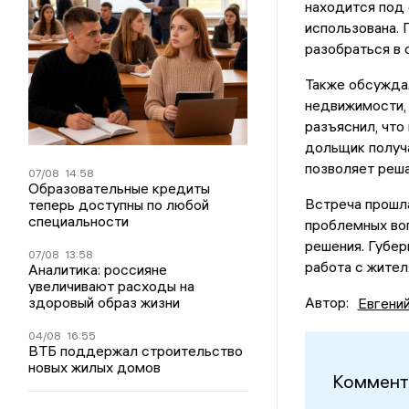
находится под 
использована. 
разобраться в 
Также обсужда
недвижимости, 
разъяснил, что
дольщик получа
позволяет реш
07/08
14:58
Образовательные кредиты
Встреча прошла
теперь доступны по любой
специальности
проблемных воп
решения. Губер
07/08
13:58
работа с жител
Аналитика: россияне
увеличивают расходы на
здоровый образ жизни
Автор:
Евгени
04/08
16:55
ВТБ поддержал строительство
новых жилых домов
Коммент