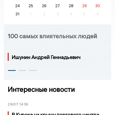
24
25
26
27
28
29
30
31
1
2
3
4
5
6
100 самых влиятельных людей
Ишунин Андрей Геннадьевич
Интересные новости
29/07
14:36
В Курске на крышу торгового центра,