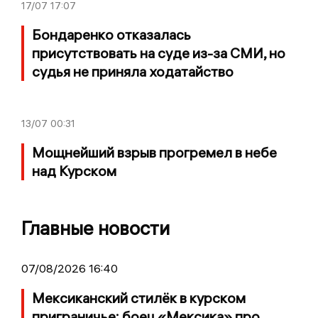
17/07
17:07
Бондаренко отказалась
присутствовать на суде из-за СМИ, но
судья не приняла ходатайство
13/07
00:31
Мощнейший взрыв прогремел в небе
над Курском
Главные новости
07/08/2026 16:40
Мексиканский стилёк в курском
приграничье: боец «Мексика» про