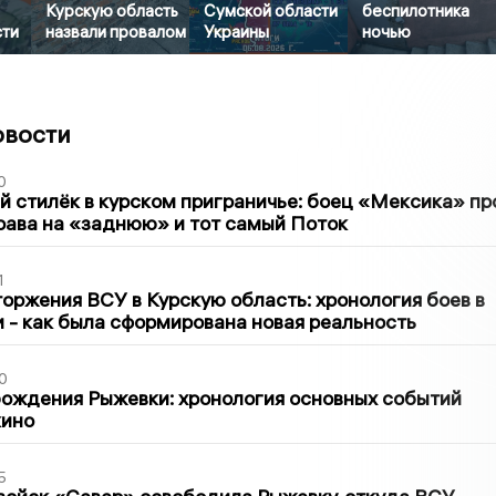
Курскую область
Сумской области
беспилотника
сти
назвали провалом
Украины
ночью
овости
0
 стилёк в курском приграничье: боец «Мексика» пр
рава на «заднюю» и тот самый Поток
1
оржения ВСУ в Курскую область: хронология боев в
ти - как была сформирована новая реальность
0
ождения Рыжевки: хронология основных событий
кино
5