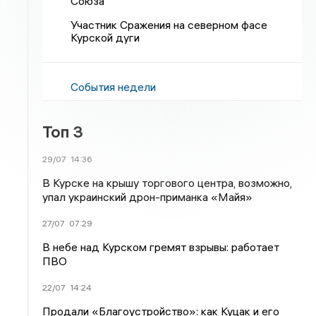
Союза
Участник Сражения на северном фасе
Курской дуги
События недели
Топ 3
29/07
14:36
В Курске на крышу торгового центра, возможно,
упал украинский дрон-приманка «Майя»
27/07
07:29
В небе над Курском гремят взрывы: работает
ПВО
22/07
14:24
Продали «Благоустройство»: как Куцак и его