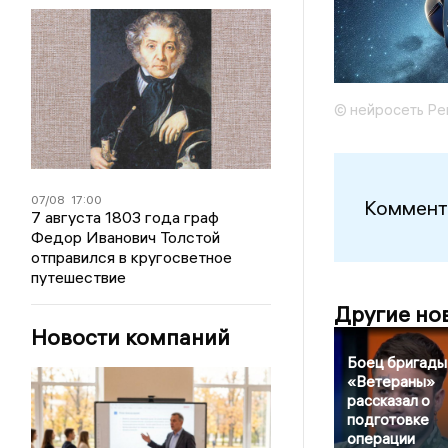
© нейросеть Ре
07/08
17:00
Коммент
7 августа 1803 года граф
Федор Иванович Толстой
отправился в кругосветное
путешествие
Другие но
Новости компаний
Боец бригады
«Ветераны»
рассказал о
подготовке
операции