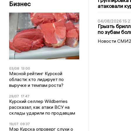
Группировка 
Бизнес
атаковали ку
04/08/2026 15:2
Грызть брилл
по зубам бол
Новости СМИ
03/08
13:00
Мясной рейтинг Курской
области: кто лидирует по
выручке и темпам роста?
29/07
17:47
Курский селлер Wildberries
рассказал, как атаки ВСУ на
склады ударили по продавцам
19/07
09:37
Мэр Курска опроверг слухи о