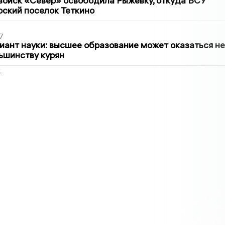
войск «Север» освободила Рыжевку, откуда ВСУ
рский поселок Теткино
7
иант науки: высшее образование может оказаться не
ьшинству курян
2