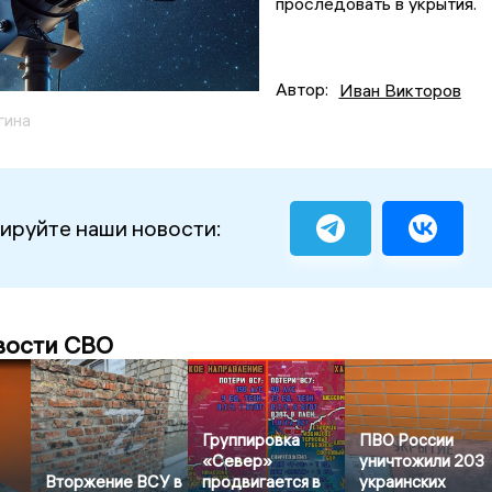
проследовать в укрытия.
Автор:
Иван Викторов
гина
ируйте наши новости:
вости СВО
Группировка
ПВО России
«Север»
уничтожили 203
Вторжение ВСУ в
продвигается в
украинских