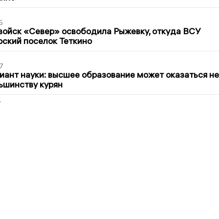
5
войск «Север» освободила Рыжевку, откуда ВСУ
рский поселок Теткино
7
иант науки: высшее образование может оказаться не
ьшинству курян
2