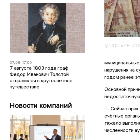
© ООО «РЕГИ
муниципальные
07/08
17:00
7 августа 1803 года граф
нарушения на с
Федор Иванович Толстой
годом ранее эт
отправился в кругосветное
путешествие
Основной причи
недостаточную
Новости компаний
— Сейчас практ
счётные органы
тяжело выполня
численности ау