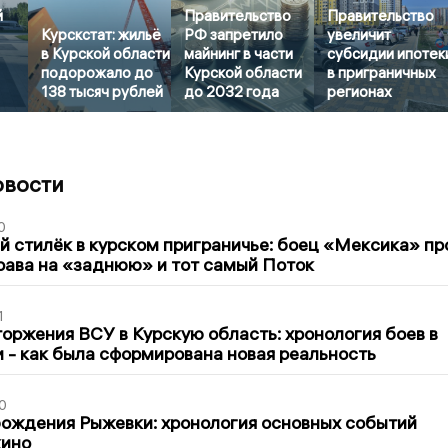
й
Правительство
Правительство
Курскстат: жильё
РФ запретило
увеличит
в Курской области
майнинг в части
субсидии ипотек
подорожало до
Курской области
в приграничных
138 тысяч рублей
до 2032 года
регионах
овости
0
 стилёк в курском приграничье: боец «Мексика» пр
рава на «заднюю» и тот самый Поток
1
оржения ВСУ в Курскую область: хронология боев в
ти - как была сформирована новая реальность
0
ождения Рыжевки: хронология основных событий
кино