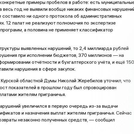
конкретные примеры пробелов в работе: есть муниципальны
а весь год не выявили вообще никаких финансовых нарушений
 составило ни одного протокола об административных
х. 12 палат не реализуют полномочия по экспертизе
программ, а половина не применяет классификатор
труктуры выявленных нарушений, то 2,4 миллиарда рублей
рушения при исполнении бюджетов, 370 миллионов — на
формировании отчётности и бухгалтерского учёта, и ещё 15
авили нарушения в сфере закупок.
Курской областной Думы Николай Жеребилов уточнил, что
ост показателей в прошлом году был спровоцирован
платами жителям приграничья.
арушений увеличился в первую очередь из-за выдачи
фикатов и назначения выплат жителям приграничья. Сейчас
озвраты незаконно полученных средств, — сообщил