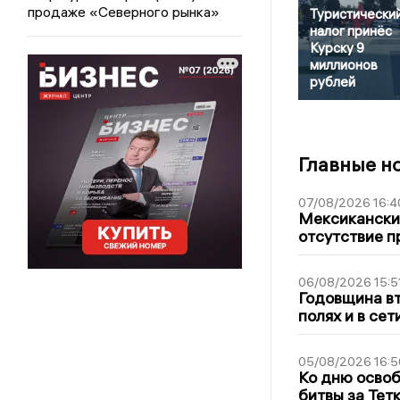
продаже «Северного рынка»
Туристически
налог принёс
Курску 9
миллионов
рублей
Главные н
07/08/2026 16:4
Мексиканский
отсутствие п
06/08/2026 15:5
Годовщина вт
полях и в се
05/08/2026 16:5
Ко дню освоб
битвы за Тет