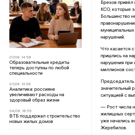
Брехов привёл 
КСО, которые з
Большинство не
правонарушения
муниципальных 
нарушений.
Что касается с
пришлись на на
07/08
14:58
Образовательные кредиты
нарушения при 
теперь доступны по любой
миллионов сост
специальности
Председатель 
07/08
13:58
значительный р
Аналитика: россияне
увеличивают расходы на
ситуацией с вы
здоровый образ жизни
— Рост числа н
04/08
16:55
жилищных серти
ВТБ поддержал строительство
уже начались в
новых жилых домов
Жеребилов.