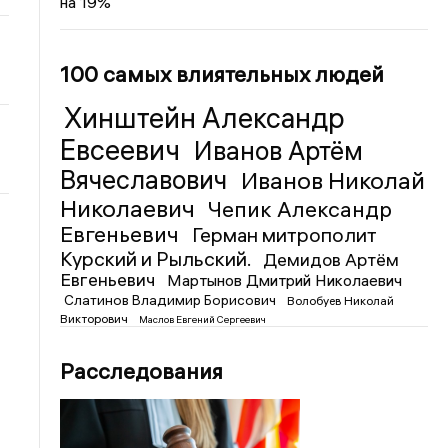
на 19%
100 самых влиятельных людей
Хинштейн Александр
Евсеевич
Иванов Артём
Вячеславович
Иванов Николай
Николаевич
Чепик Александр
Евгеньевич
Герман митрополит
Курский и Рыльский.
Демидов Артём
Евгеньевич
Мартынов Дмитрий Николаевич
Слатинов Владимир Борисович
Волобуев Николай
Викторович
Маслов Евгений Сергеевич
Расследования