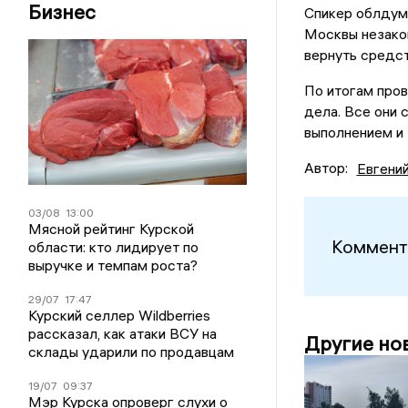
Бизнес
Спикер облдумы
Москвы незакон
вернуть средст
По итогам пров
дела. Все они 
выполнением и
Автор:
Евгени
03/08
13:00
Мясной рейтинг Курской
Коммент
области: кто лидирует по
выручке и темпам роста?
29/07
17:47
Курский селлер Wildberries
рассказал, как атаки ВСУ на
Другие но
склады ударили по продавцам
19/07
09:37
Мэр Курска опроверг слухи о