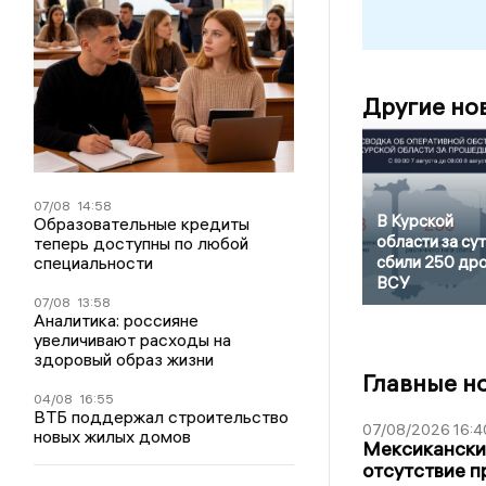
Другие но
07/08
14:58
В Курской
Образовательные кредиты
области за су
теперь доступны по любой
специальности
сбили 250 др
ВСУ
07/08
13:58
Аналитика: россияне
увеличивают расходы на
здоровый образ жизни
Главные н
04/08
16:55
ВТБ поддержал строительство
07/08/2026 16:4
новых жилых домов
Мексиканский
отсутствие п