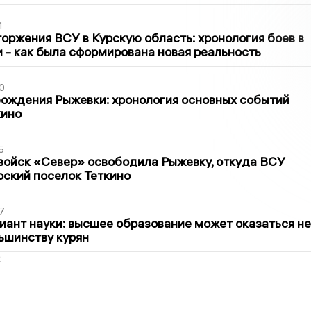
1
оржения ВСУ в Курскую область: хронология боев в
ти - как была сформирована новая реальность
0
ождения Рыжевки: хронология основных событий
кино
5
войск «Север» освободила Рыжевку, откуда ВСУ
рский поселок Теткино
7
иант науки: высшее образование может оказаться не
ьшинству курян
2