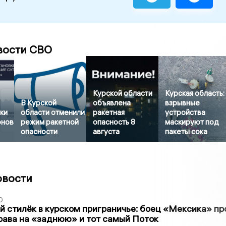
вости СВО
Курской области
Курская область:
В Курской
объявлена
взрывные
тки
области отменили
ракетная
устройства
онов
режим ракетной
опасность 8
маскируют под
опасности
августа
пакеты сока
овости
0
 стилёк в курском приграничье: боец «Мексика» пр
рава на «заднюю» и тот самый Поток