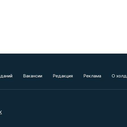
зданий
Вакансии
Редакция
Реклама
О холд
X