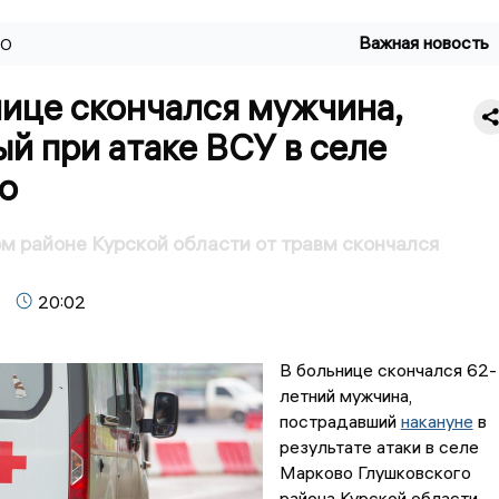
Важная новость
ВО
нице скончался мужчина,
й при атаке ВСУ в селе
о
м районе Курской области от травм скончался
20:02
В больнице скончался 62-
летний мужчина,
пострадавший
накануне
в
результате атаки в селе
Марково Глушковского
района Курской области.