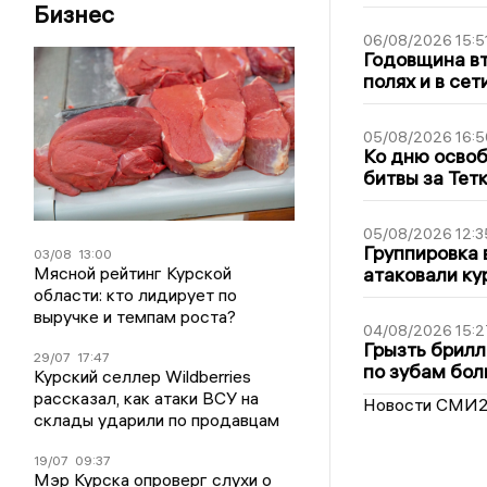
Бизнес
06/08/2026 15:5
Годовщина вт
полях и в се
05/08/2026 16:5
Ко дню освоб
битвы за Тет
05/08/2026 12:3
Группировка 
03/08
13:00
Мясной рейтинг Курской
атаковали ку
области: кто лидирует по
выручке и темпам роста?
04/08/2026 15:2
Грызть брилл
29/07
17:47
по зубам бол
Курский селлер Wildberries
рассказал, как атаки ВСУ на
Новости СМИ
склады ударили по продавцам
19/07
09:37
Мэр Курска опроверг слухи о