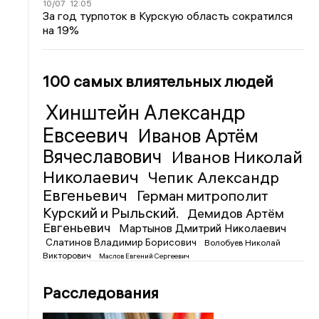
10/07
12:05
За год турпоток в Курскую область сократился
на 19%
100 самых влиятельных людей
Хинштейн Александр
Евсеевич
Иванов Артём
Вячеславович
Иванов Николай
Николаевич
Чепик Александр
Евгеньевич
Герман митрополит
Курский и Рыльский.
Демидов Артём
Евгеньевич
Мартынов Дмитрий Николаевич
Слатинов Владимир Борисович
Волобуев Николай
Викторович
Маслов Евгений Сергеевич
Расследования