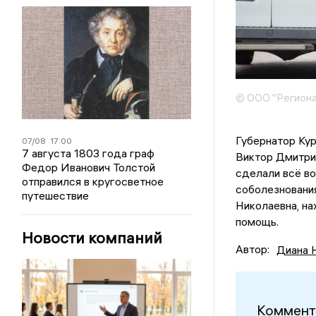
© ООО "Региона
Губернатор Ку
07/08
17:00
7 августа 1803 года граф
Виктор Дмитрие
Федор Иванович Толстой
сделали всё во
отправился в кругосветное
соболезнования
путешествие
Николаевна, на
помощь.
Новости компаний
Автор:
Диана 
Коммент