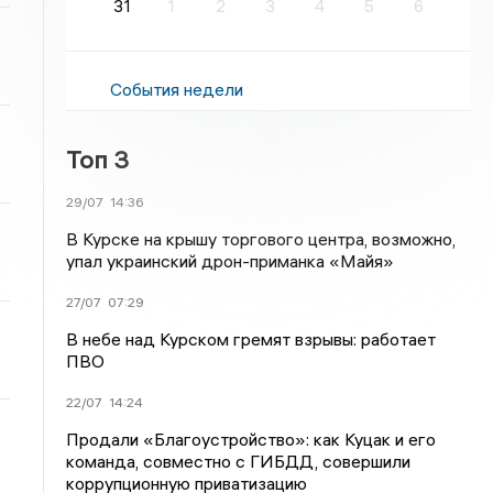
31
1
2
3
4
5
6
События недели
Топ 3
29/07
14:36
В Курске на крышу торгового центра, возможно,
упал украинский дрон-приманка «Майя»
27/07
07:29
В небе над Курском гремят взрывы: работает
ПВО
22/07
14:24
Продали «Благоустройство»: как Куцак и его
команда, совместно с ГИБДД, совершили
коррупционную приватизацию