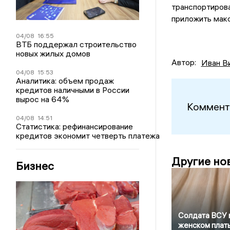
транспортирова
приложить макс
04/08
16:55
ВТБ поддержал строительство
новых жилых домов
Автор:
Иван В
04/08
15:53
Аналитика: объем продаж
кредитов наличными в России
вырос на 64%
Коммент
04/08
14:51
Статистика: рефинансирование
кредитов экономит четверть платежа
Другие но
Бизнес
Солдата ВСУ 
женском плат