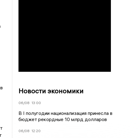
а
 в
Новости экономики
06/08
13:00
В I полугодии национализация принесла в
бюджет рекордные 10 млрд долларов
т
06/08
12:20
т