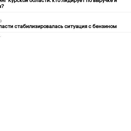
нг Курской области: кто лидирует по выручке и
а?
9
ласти стабилизировалась ситуация с бензином
2