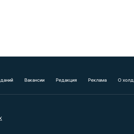
зданий
Вакансии
Редакция
Реклама
О холд
X