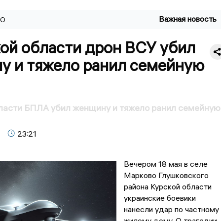
Важная новость
ВО
кой области дрон ВСУ убил
у и тяжело ранил семейную
ласти БПЛА убил женщину и тяжело ранил семейную
23:21
Вечером 18 мая в селе
Марково Глушковского
района Курской области
украинские боевики
нанесли удар по частному
жилому дому. О трагедии