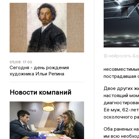
© нейросеть &q
05/08
17:00
Сегодня - день рождения
несовместимые 
художника Ильи Репина
пострадавшая с
Двое других жи
Новости компаний
настоящий мом
диагностирован
Её муж, 62-лет
осколочного ра
Оба раненых на
им всю необхо