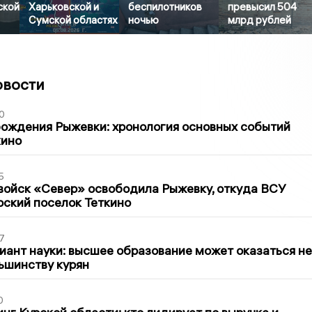
ской
Харьковской и
беспилотников
превысил 504
Сумской областях
ночью
млрд рублей
овости
0
ождения Рыжевки: хронология основных событий
кино
5
войск «Север» освободила Рыжевку, откуда ВСУ
рский поселок Теткино
7
иант науки: высшее образование может оказаться не
ьшинству курян
0