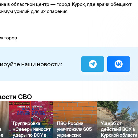
на в областной центр — город Курск, где врачи обещают
имум усилий для их спасения.
икторов
ируйте наши новости:
вости СВО
Группировка
ПВО России
Ущерб от
в
«Север» наносит
уничтожили 605
действий ВСУ в
ье
удары по ВСУ в
украинских
Курской области