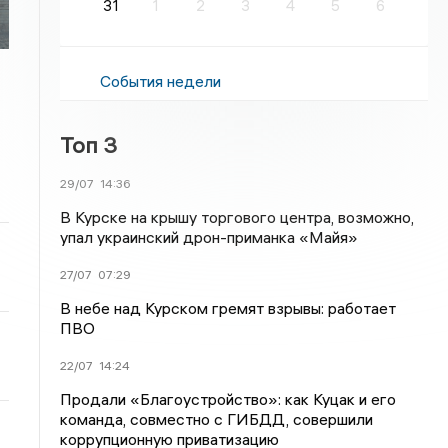
31
1
2
3
4
5
6
События недели
Топ 3
29/07
14:36
В Курске на крышу торгового центра, возможно,
упал украинский дрон-приманка «Майя»
27/07
07:29
В небе над Курском гремят взрывы: работает
ПВО
22/07
14:24
Продали «Благоустройство»: как Куцак и его
команда, совместно с ГИБДД, совершили
коррупционную приватизацию