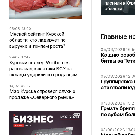
пленили в Кур
области
03/08
13:00
Мясной рейтинг Курской
Главные н
области: кто лидирует по
выручке и темпам роста?
05/08/2026 16:5
Ко дню освоб
29/07
17:47
битвы за Тет
Курский селлер Wildberries
рассказал, как атаки ВСУ на
склады ударили по продавцам
05/08/2026 12:3
Группировка 
19/07
09:37
атаковали ку
Мэр Курска опроверг слухи о
продаже «Северного рынка»
04/08/2026 15:2
Грызть брилл
по зубам бол
03/08/2026 13:0