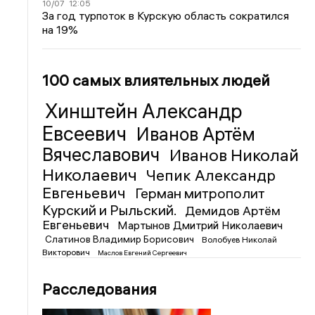
10/07
12:05
За год турпоток в Курскую область сократился
на 19%
100 самых влиятельных людей
Хинштейн Александр
Евсеевич
Иванов Артём
Вячеславович
Иванов Николай
Николаевич
Чепик Александр
Евгеньевич
Герман митрополит
Курский и Рыльский.
Демидов Артём
Евгеньевич
Мартынов Дмитрий Николаевич
Слатинов Владимир Борисович
Волобуев Николай
Викторович
Маслов Евгений Сергеевич
Расследования