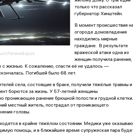
только что рассказал
губернатор Хинштейн.
В момент происшествия н
огороде домовладения
находились мирные
граждане. В результате
вражеской атаки одна из
uot;Регина&quot;
женщин получила ранения,
с жизнью. К сожалению, спасти её не удалось —
кончалась. Погибшей было 68 лет.
телей села, состоящие в браке, получили тяжёлые травмы и
ент борются за жизнь. У 57-летней женщины
о проникающее ранение брюшной полости и грудной клетки.
ний местный житель, пострадал от проникающего
нения головы.
ходятся в крайне тяжёлом состоянии. Медики уже оказываю
димую помощь, и в ближайшее время супружеская пара буде