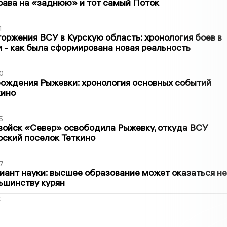
рава на «заднюю» и тот самый Поток
1
оржения ВСУ в Курскую область: хронология боев в
ти - как была сформирована новая реальность
0
ождения Рыжевки: хронология основных событий
кино
5
войск «Север» освободила Рыжевку, откуда ВСУ
рский поселок Теткино
7
иант науки: высшее образование может оказаться не
ьшинству курян
2