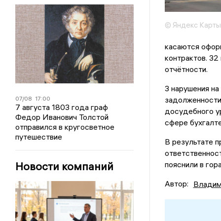
© Яндекс Карты
касаются офор
контрактов. 32
отчётности.
3 нарушения на
07/08
17:00
задолженности,
7 августа 1803 года граф
досудебного ур
Федор Иванович Толстой
сфере бухгалте
отправился в кругосветное
путешествие
В результате п
ответственност
Новости компаний
пояснили в гор
Автор:
Владим