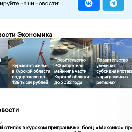
ируйте наши новости:
вости Экономика
й
Правительство
Правительство
Курскстат: жильё
РФ запретило
увеличит
в Курской области
майнинг в части
субсидии ипотек
подорожало до
Курской области
в приграничных
138 тысяч рублей
до 2032 года
регионах
овости
0
 стилёк в курском приграничье: боец «Мексика» пр