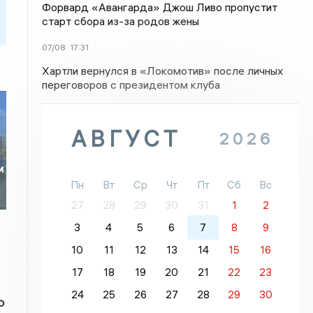
Форвард «Авангарда» Джош Ливо пропустит
старт сбора из-за родов жены
07/08
17:31
Хартли вернулся в «Локомотив» после личных
переговоров с президентом клуба
АВГУСТ
2026
и
Пн
Вт
Ср
Чт
Пт
Сб
Вс
27
28
29
30
31
1
2
3
4
5
6
7
8
9
10
11
12
13
14
15
16
17
18
19
20
21
22
23
24
25
26
27
28
29
30
о