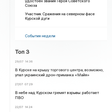
удостоен звания Героя Советского
Союза
Участник Сражения на северном фасе
Курской дуги
События недели
Топ 3
29/07
14:36
В Курске на крышу торгового центра, возможно,
упал украинский дрон-приманка «Майя»
27/07
07:29
В небе над Курском гремят взрывы: работает
ПВО
22/07
14:24