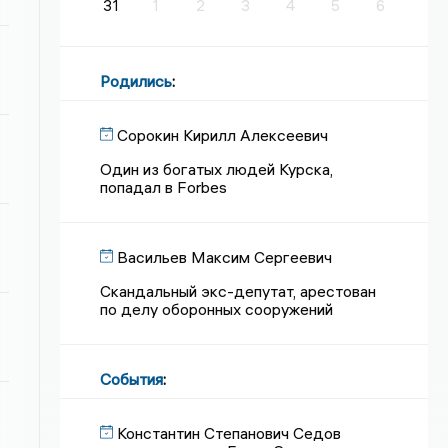
31
1
2
3
4
5
6
Родились
:
Сорокин Кирилл Алексеевич
Один из богатых людей Курска,
попадал в Forbes
Васильев Максим Сергеевич
Скандальный экс-депутат, арестован
по делу оборонных сооружений
События
:
Константин Степанович Седов