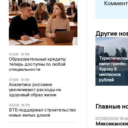
Коммент
Другие но
07/08
14:58
Туристически
Образовательные кредиты
налог принёс
теперь доступны по любой
специальности
Курску 9
миллионов
рублей
07/08
13:58
Аналитика: россияне
увеличивают расходы на
здоровый образ жизни
Главные н
04/08
16:55
ВТБ поддержал строительство
новых жилых домов
07/08/2026 16:4
Мексиканский