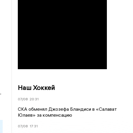
Наш Хоккей
,
07/08
20:31
СКА обменял Джозефа Бландиси в «Салават
Юлаев» за компенсацию
07/08
17:31