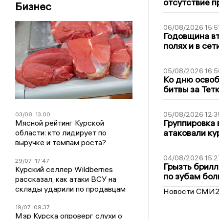
отсутствие п
Бизнес
06/08/2026 15:5
Годовщина вт
полях и в се
05/08/2026 16:5
Ко дню освоб
битвы за Тет
05/08/2026 12:3
03/08
13:00
Группировка 
Мясной рейтинг Курской
атаковали ку
области: кто лидирует по
выручке и темпам роста?
04/08/2026 15:2
29/07
17:47
Грызть брилл
Курский селлер Wildberries
по зубам бол
рассказал, как атаки ВСУ на
склады ударили по продавцам
Новости СМИ
19/07
09:37
Мэр Курска опроверг слухи о