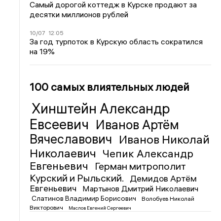
Самый дорогой коттедж в Курске продают за
десятки миллионов рублей
10/07
12:05
За год турпоток в Курскую область сократился
на 19%
100 самых влиятельных людей
Хинштейн Александр
Евсеевич
Иванов Артём
Вячеславович
Иванов Николай
Николаевич
Чепик Александр
Евгеньевич
Герман митрополит
Курский и Рыльский.
Демидов Артём
Евгеньевич
Мартынов Дмитрий Николаевич
Слатинов Владимир Борисович
Волобуев Николай
Викторович
Маслов Евгений Сергеевич