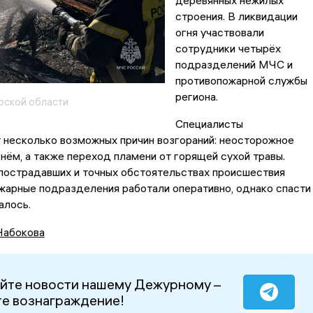
деревянных нежилых
строения. В ликвидации
огня участвовали
сотрудники четырёх
подразделений МЧС и
противопожарной службы
региона.
рской области
Специалисты
 несколько возможных причин возгораний: неосторожное
нём, а также переход пламени от горящей сухой травы.
пострадавших и точных обстоятельствах происшествия
жарные подразделения работали оперативно, однако спасти
алось.
Набокова
йте новости нашему Дежурному –
е вознаграждение!