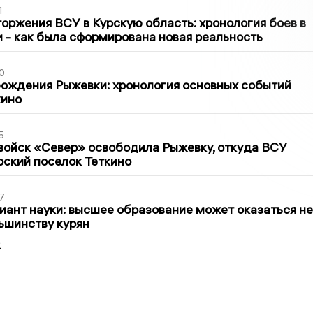
1
оржения ВСУ в Курскую область: хронология боев в
ти - как была сформирована новая реальность
0
ождения Рыжевки: хронология основных событий
кино
5
войск «Север» освободила Рыжевку, откуда ВСУ
рский поселок Теткино
7
иант науки: высшее образование может оказаться не
ьшинству курян
2