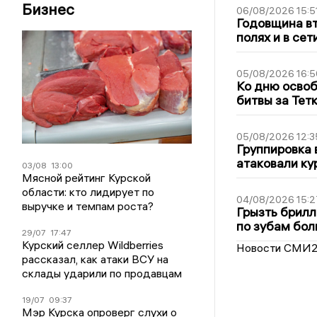
Бизнес
06/08/2026 15:5
Годовщина вт
полях и в се
05/08/2026 16:5
Ко дню освоб
битвы за Тет
05/08/2026 12:3
Группировка 
атаковали ку
03/08
13:00
Мясной рейтинг Курской
области: кто лидирует по
04/08/2026 15:2
выручке и темпам роста?
Грызть брилл
по зубам бол
29/07
17:47
Курский селлер Wildberries
Новости СМИ
рассказал, как атаки ВСУ на
склады ударили по продавцам
19/07
09:37
Мэр Курска опроверг слухи о