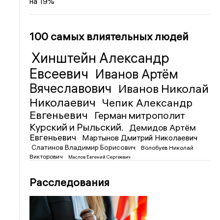
на 19%
100 самых влиятельных людей
Хинштейн Александр
Евсеевич
Иванов Артём
Вячеславович
Иванов Николай
Николаевич
Чепик Александр
Евгеньевич
Герман митрополит
Курский и Рыльский.
Демидов Артём
Евгеньевич
Мартынов Дмитрий Николаевич
Слатинов Владимир Борисович
Волобуев Николай
Викторович
Маслов Евгений Сергеевич
Расследования