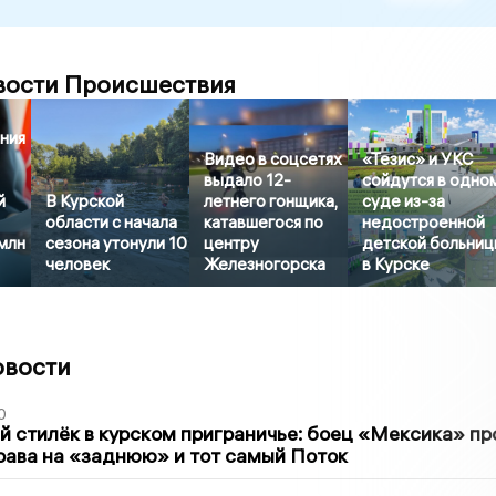
вости Происшествия
ния
Видео в соцсетях
«Тезис» и УКС
выдало 12-
сойдутся в одно
й
В Курской
летнего гонщика,
суде из-за
области с начала
катавшегося по
недостроенной
млн
сезона утонули 10
центру
детской больни
человек
Железногорска
в Курске
овости
0
 стилёк в курском приграничье: боец «Мексика» пр
рава на «заднюю» и тот самый Поток