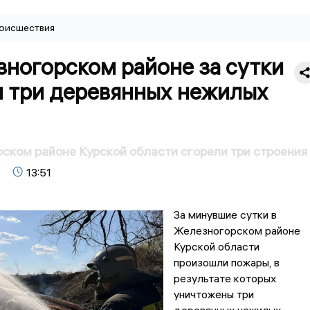
оисшествия
зногорском районе за сутки
и три деревянных нежилых
ском районе Курской области сгорели три строения
13:51
За минувшие сутки в
Железногорском районе
Курской области
произошли пожары, в
результате которых
уничтожены три