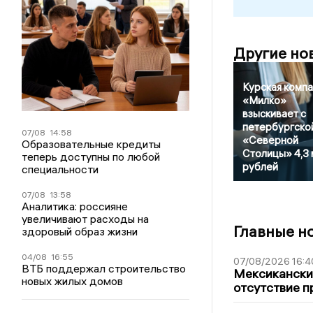
Другие но
Курская компа
«Милко»
взыскивает с
петербургско
07/08
14:58
«Северной
Образовательные кредиты
Столицы» 4,3 
теперь доступны по любой
рублей
специальности
07/08
13:58
Аналитика: россияне
увеличивают расходы на
Главные н
здоровый образ жизни
04/08
16:55
07/08/2026 16:4
ВТБ поддержал строительство
Мексиканский
новых жилых домов
отсутствие п