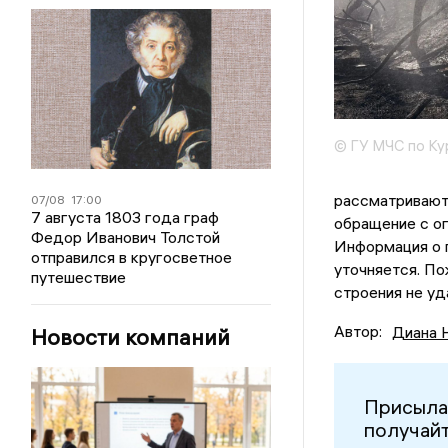
© ГУ МЧС по Ку
рассматривают
07/08
17:00
7 августа 1803 года граф
обращение с ог
Федор Иванович Толстой
Информация о 
отправился в кругосветное
уточняется. По
путешествие
строения не уд
Автор:
Диана 
Новости компаний
Присыла
получайт