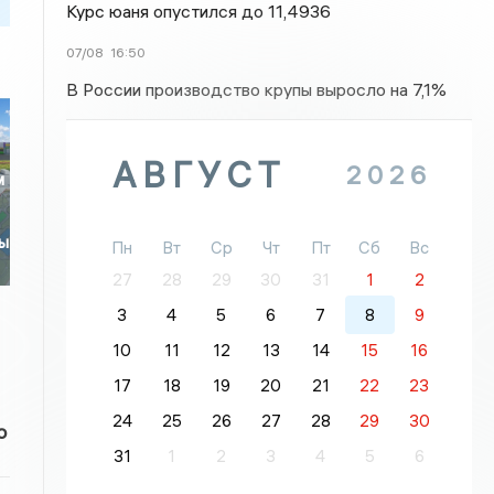
Курс юаня опустился до 11,4936
07/08
16:50
В России производство крупы выросло на 7,1%
АВГУСТ
2026
м
цы
Пн
Вт
Ср
Чт
Пт
Сб
Вс
27
28
29
30
31
1
2
3
4
5
6
7
8
9
10
11
12
13
14
15
16
17
18
19
20
21
22
23
24
25
26
27
28
29
30
о
31
1
2
3
4
5
6