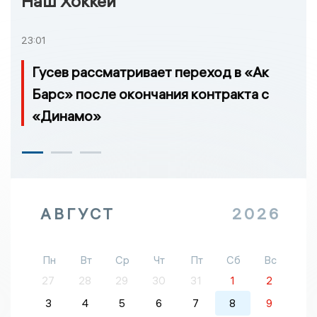
Наш Хоккей
23:01
Гусев рассматривает переход в «Ак
Барс» после окончания контракта с
«Динамо»
АВГУСТ
2026
Пн
Вт
Ср
Чт
Пт
Сб
Вс
27
28
29
30
31
1
2
3
4
5
6
7
8
9