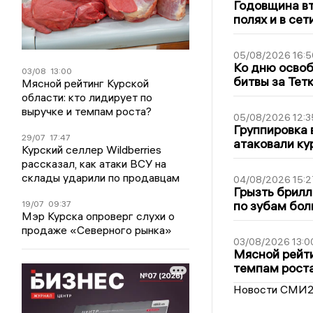
Годовщина вт
полях и в се
05/08/2026 16:5
Ко дню освоб
03/08
13:00
битвы за Тет
Мясной рейтинг Курской
области: кто лидирует по
выручке и темпам роста?
05/08/2026 12:3
Группировка 
29/07
17:47
атаковали ку
Курский селлер Wildberries
рассказал, как атаки ВСУ на
склады ударили по продавцам
04/08/2026 15:2
Грызть брилл
по зубам бол
19/07
09:37
Мэр Курска опроверг слухи о
продаже «Северного рынка»
03/08/2026 13:0
Мясной рейти
темпам рост
Новости СМИ