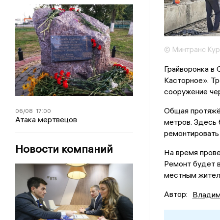
© Минтранс Кур
Грайворонка в 
Касторное». Тр
сооружение чер
Общая протяжё
06/08
17:00
Атака мертвецов
метров. Здесь 
ремонтировать
Новости компаний
На время прове
Ремонт будет в
местным жител
Автор:
Владим