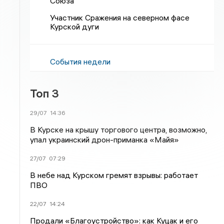
Союза
Участник Сражения на северном фасе
Курской дуги
События недели
Топ 3
29/07
14:36
В Курске на крышу торгового центра, возможно,
упал украинский дрон-приманка «Майя»
27/07
07:29
В небе над Курском гремят взрывы: работает
ПВО
22/07
14:24
Продали «Благоустройство»: как Куцак и его