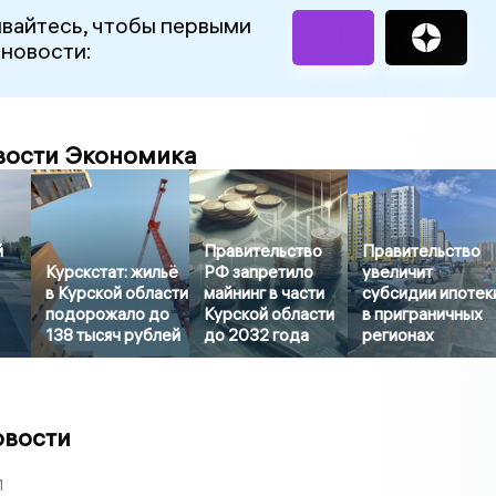
вайтесь, чтобы первыми
 новости:
вости Экономика
й
Правительство
Правительство
Курскстат: жильё
РФ запретило
увеличит
в Курской области
майнинг в части
субсидии ипотек
подорожало до
Курской области
в приграничных
138 тысяч рублей
до 2032 года
регионах
овости
1