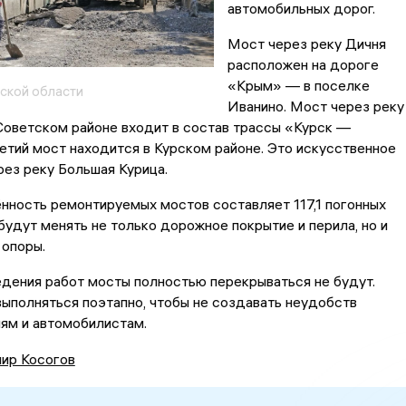
автомобильных дорог.
Мост через реку Дичня
расположен на дороге
«Крым» — в поселке
ской области
Иванино. Мост через реку
Советском районе входит в состав трассы «Курск —
етий мост находится в Курском районе. Это искусственное
ез реку Большая Курица.
нность ремонтируемых мостов составляет 117,1 погонных
будут менять не только дорожное покрытие и перила, но и
 опоры.
дения работ мосты полностью перекрываться не будут.
ыполняться поэтапно, чтобы не создавать неудобств
ям и автомобилистам.
ир Косогов