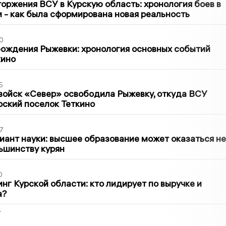
оржения ВСУ в Курскую область: хронология боев в
ти - как была сформирована новая реальность
0
ождения Рыжевки: хронология основных событий
кино
5
войск «Север» освободила Рыжевку, откуда ВСУ
рский поселок Теткино
7
иант науки: высшее образование может оказаться не
ьшинству курян
0
нг Курской области: кто лидирует по выручке и
а?
2