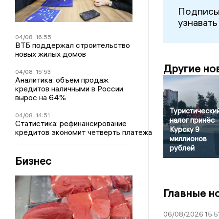
Подписы
узнавать
04/08
16:55
ВТБ поддержал строительство
новых жилых домов
Другие но
04/08
15:53
Аналитика: объем продаж
кредитов наличными в России
вырос на 64%
Туристически
04/08
14:51
налог принёс
Статистика: рефинансирование
Курску 9
кредитов экономит четверть платежа
миллионов
рублей
Бизнес
Главные н
06/08/2026 15:5