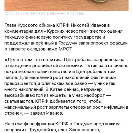
© ООО «РЕГИОНАЛЬНЫЕ НОВОСТИ»
Глава Курского обкома КПРФ Николай Иванов в
комментарии для «Курских новостей» жёстко оценил
текущую финансовую политику государства и
поддержал внесённый в Госдуму законопроект фракции
о запрете окладов ниже МРОТ.
«Дело в том, что политика Центробанка направлена на
охлаждение российской экономики. Путин за это сильно
покритиковал правительство и и Центробанк в том
числе. Для населения рост накоплений фактически
прекращается, а олигархам всё равно — у них итак
много накоплений. В Китае сейчас, например,
выкарабкиваются из нищеты, а у нас наоборот —
скатываются. КПРФ добивается того, чтобы
максимальный рост зарплаты опережал рост инфляции в
стране», — заявил Иванов.
На этом фоне фракция КПРФ в Госдуме предложила
поправки в Трудовой кодекс. Законопроект,