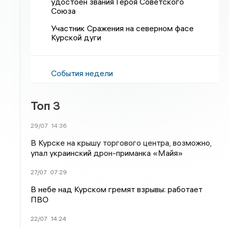
удостоен звания Героя Советского
Союза
Участник Сражения на северном фасе
Курской дуги
События недели
Топ 3
29/07
14:36
В Курске на крышу торгового центра, возможно,
упал украинский дрон-приманка «Майя»
27/07
07:29
В небе над Курском гремят взрывы: работает
ПВО
22/07
14:24