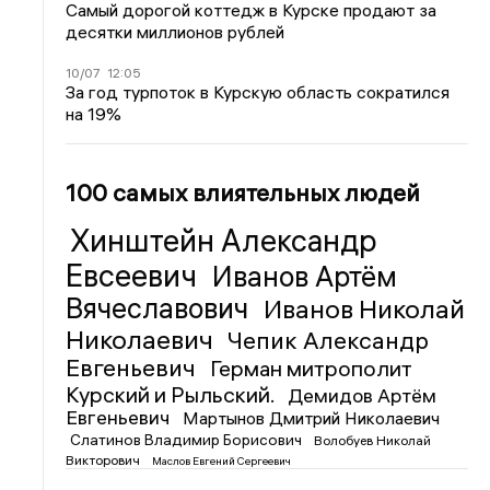
Самый дорогой коттедж в Курске продают за
десятки миллионов рублей
10/07
12:05
За год турпоток в Курскую область сократился
на 19%
100 самых влиятельных людей
Хинштейн Александр
Евсеевич
Иванов Артём
Вячеславович
Иванов Николай
Николаевич
Чепик Александр
Евгеньевич
Герман митрополит
Курский и Рыльский.
Демидов Артём
Евгеньевич
Мартынов Дмитрий Николаевич
Слатинов Владимир Борисович
Волобуев Николай
Викторович
Маслов Евгений Сергеевич