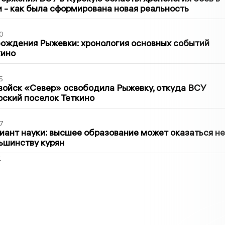
ти - как была сформирована новая реальность
0
ождения Рыжевки: хронология основных событий
кино
5
войск «Север» освободила Рыжевку, откуда ВСУ
рский поселок Теткино
7
иант науки: высшее образование может оказаться не
ьшинству курян
2