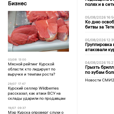
Бизнес
полях и в се
05/08/2026 16:5
Ко дню освоб
битвы за Тет
05/08/2026 12:3
Группировка 
атаковали ку
03/08
13:00
04/08/2026 15:2
Мясной рейтинг Курской
Грызть брилл
области: кто лидирует по
по зубам бол
выручке и темпам роста?
Новости СМИ
29/07
17:47
Курский селлер Wildberries
рассказал, как атаки ВСУ на
склады ударили по продавцам
19/07
09:37
Мэр Курска опроверг слухи о