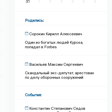
31
1
2
3
4
5
6
Родились
:
Сорокин Кирилл Алексеевич
Один из богатых людей Курска,
попадал в Forbes
Васильев Максим Сергеевич
Скандальный экс-депутат, арестован
по делу оборонных сооружений
События
:
Константин Степанович Седов