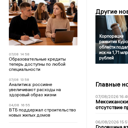
Другие но
Корпорация
развития Курс
области пода
иск на 1,71 мл
07/08
14:58
рублей
Образовательные кредиты
теперь доступны по любой
специальности
07/08
13:58
Главные н
Аналитика: россияне
увеличивают расходы на
здоровый образ жизни
07/08/2026 16:4
Мексиканский
04/08
16:55
отсутствие п
ВТБ поддержал строительство
новых жилых домов
06/08/2026 15:5
Годовщина вт