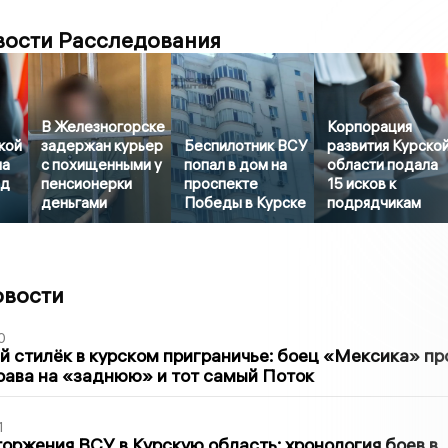
вости Расследования
В Железногорске
Корпорация
кой
задержан курьер
Беспилотник ВСУ
развития Курско
ла
с похищенными у
попал в дом на
области подала
рд
пенсионерки
проспекте
15 исков к
деньгами
Победы в Курске
подрядчикам
овости
0
 стилёк в курском приграничье: боец «Мексика» пр
рава на «заднюю» и тот самый Поток
1
оржения ВСУ в Курскую область: хронология боев в