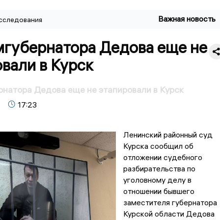
Важная новость
сследования
мгубернатора Дедова еще не
вали в Курск
натора Дедова еще не этапировали в Курск
17:23
Ленинский районный суд
Курска сообщил об
отложении судебного
разбирательства по
уголовному делу в
отношении бывшего
заместителя губернатора
Курской области Дедова