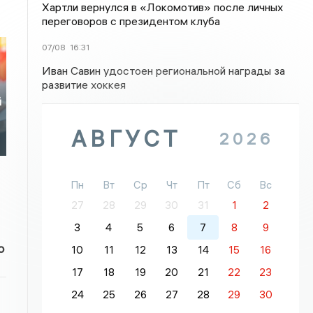
Хартли вернулся в «Локомотив» после личных
переговоров с президентом клуба
07/08
16:31
Иван Савин удостоен региональной награды за
развитие хоккея
й
АВГУСТ
2026
Пн
Вт
Ср
Чт
Пт
Сб
Вс
27
28
29
30
31
1
2
3
4
5
6
7
8
9
о
10
11
12
13
14
15
16
17
18
19
20
21
22
23
24
25
26
27
28
29
30