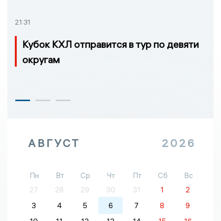
21:31
Кубок КХЛ отправится в тур по девяти
округам
АВГУСТ
2026
Пн
Вт
Ср
Чт
Пт
Сб
Вс
27
28
29
30
31
1
2
3
4
5
6
7
8
9