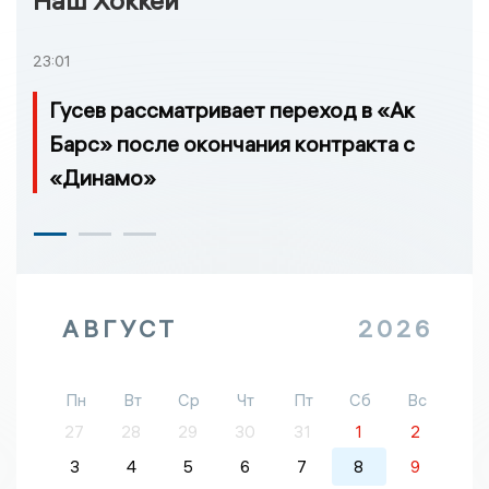
Наш Хоккей
23:01
Гусев рассматривает переход в «Ак
Барс» после окончания контракта с
«Динамо»
АВГУСТ
2026
Пн
Вт
Ср
Чт
Пт
Сб
Вс
27
28
29
30
31
1
2
3
4
5
6
7
8
9