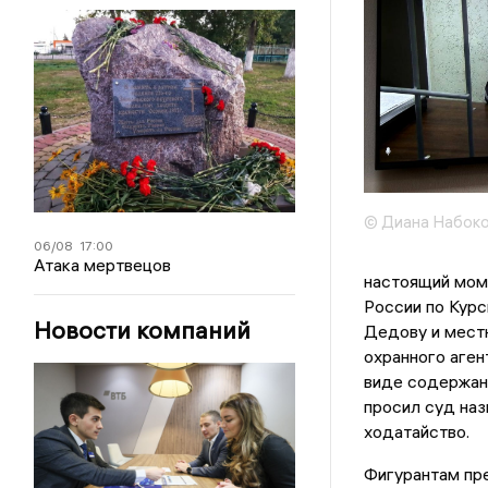
© Диана Набоко
06/08
17:00
Атака мертвецов
настоящий мом
России по Курс
Новости компаний
Дедову и мест
охранного аге
виде содержан
просил суд наз
ходатайство.
Фигурантам пр