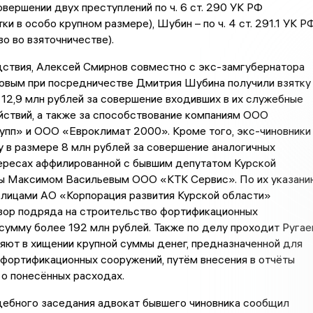
овершении двух преступлений по ч. 6 ст. 290 УК РФ
ки в особо крупном размере), Шубин – по ч. 4 ст. 291.1 УК Р
о во взяточничестве).
дствия, Алексей Смирнов совместно с экс-замгубернатора
вым при посредничестве Дмитрия Шубина получили взятку
12,9 млн рублей за совершение входивших в их служебные
ствий, а также за способствование компаниям ООО
упп» и ООО «Евроклимат 2000». Кроме того, экс-чиновники
у в размере 8 млн рублей за совершение аналогичных
тересах аффилированной с бывшим депутатом Курской
ы Максимом Васильевым ООО «КТК Сервис». По их указани
лицами АО «Корпорация развития Курской области»
вор подряда на строительство фортификационных
сумму более 192 млн рублей. Также по делу проходит Ругае
яют в хищении крупной суммы денег, предназначенной для
фортификационных сооружений, путём внесения в отчёты
о понесённых расходах.
дебного заседания адвокат бывшего чиновника сообщил