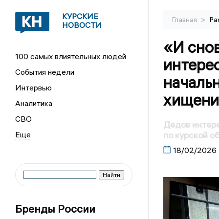
КУРСКИЕ
>
Главная
Ра
НОВОСТИ
«И сно
100 самых влиятельных людей
интерес
События недели
начальн
Интервью
хищени
Аналитика
СВО
Дедов интере
по курской о
18/02/2026
Бренды России