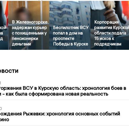
В Железногорске
Корпорация
кой
задержан курьер
Беспилотник ВСУ
развития Курско
ла
с похищенными у
попал в дом на
области подала
рд
пенсионерки
проспекте
15 исков к
деньгами
Победы в Курске
подрядчикам
овости
1
оржения ВСУ в Курскую область: хронология боев в
ти - как была сформирована новая реальность
0
ождения Рыжевки: хронология основных событий
кино