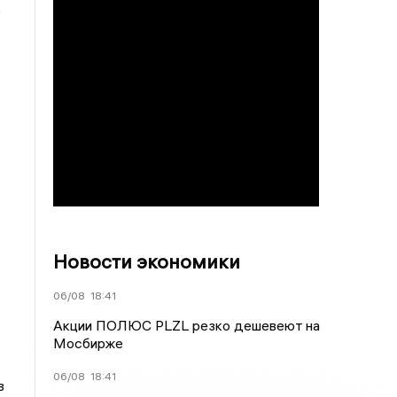
о
Новости экономики
06/08
18:41
Акции ПОЛЮС PLZL резко дешевеют на
Мосбирже
06/08
18:41
в