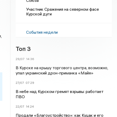
Союза
Участник Сражения на северном фасе
Курской дуги
События недели
,
Топ 3
29/07
14:36
В Курске на крышу торгового центра, возможно,
упал украинский дрон-приманка «Майя»
27/07
07:29
В небе над Курском гремят взрывы: работает
ПВО
22/07
14:24
Продали «Благоустройство»: как Куцак и его