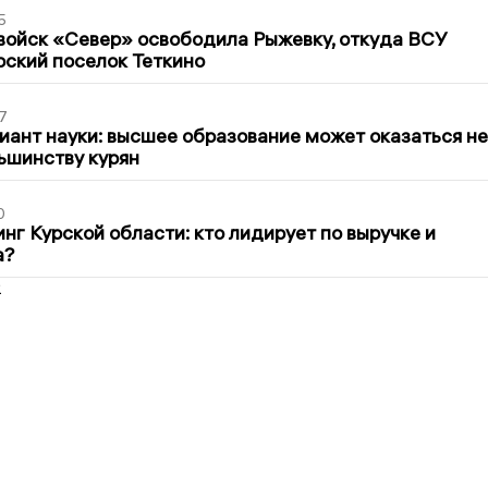
5
войск «Север» освободила Рыжевку, откуда ВСУ
рский поселок Теткино
7
иант науки: высшее образование может оказаться не
ьшинству курян
0
нг Курской области: кто лидирует по выручке и
а?
2