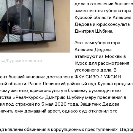
дела в отношении бывшег
заместителя губернатора
Курской области Алексея
Дедова и юрисконсульта
Дмитрия Шубина.
Экс-замгубернатора
Алексея Дедова
этапируют из Москвы в
ва/Курские новости
Курск для рассмотрения
уголовного дела. В
ент бывший чиновник доставлен в ФКУ СИЗО-1 УФСИН
кой области. Ранее Ленинский районный суд Курска продлил
ному жителю, юрисконсульту и бывшему руководителю
нтства «Реал-Курск» Дмитрию Шубину меру пресечения в
ия под стражей по 5 мая 2026 года. Защитник Дедова
начить ему домашний арест, однако суд отклонил это
едъявлены обвинения в коррупционных преступлениях. Дедо