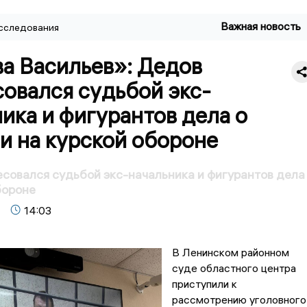
Важная новость
сследования
ва Васильев»: Дедов
овался судьбой экс-
ика и фигурантов дела о
и на курской обороне
совался судьбой экс-начальника и фигурантов дела
бороне
14:03
В Ленинском районном
суде областного центра
приступили к
рассмотрению уголовного