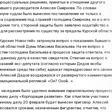
роцессуальных решениях, принятых в отношении другого
ывшего руководителя Алексея Смирнова. По словам
ануне судом было вынесено постановление не только о
а содержания под стражей господина Смирнова, но и о его
Кроме того, стороной защиты было заявлено ходатайство о
для рассмотрения по существу за пределы Курской области
Курских Новостей» затронула вопрос о показаниях бывшего
ой областной Думы Максима Васильева. На ее вопрос о
тии господина Васильева в процессе защита ответила, что
 данному делу в качестве свидетеля. Отвечая на вопрос о
казаний экс-депутата (согласно которым Дедов якобы
енежные средства себе), адвокат переадресовал его своем
 Алексей Дедов воздержался от развернутого комментария
 эмоциональной репликой: «Он? Ооой…»
я заседания было уделено внимание параллельному процесс
ому делу «Корпорации развития». Как отметили участники
анному делу 20 февраля будет вынесен приговор. Алексей
совался сроками, назначенным фигурантам, отметив, что