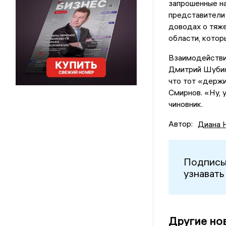
запрошенные на
представители 
доводах о тяже
области, котор
Взаимодействи
Дмитрий Шубин
что тот «держи
Смирнов. «Ну, 
чиновник.
Автор:
Диана 
Подписы
узнавать
Другие но