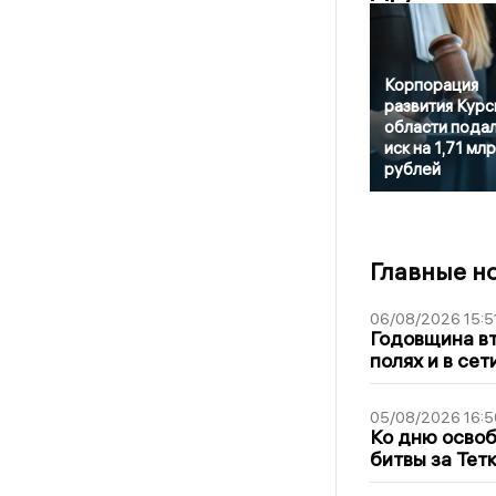
Корпорация
развития Курс
области пода
иск на 1,71 мл
рублей
Главные н
06/08/2026 15:5
Годовщина вт
полях и в се
05/08/2026 16:5
Ко дню освоб
битвы за Тет