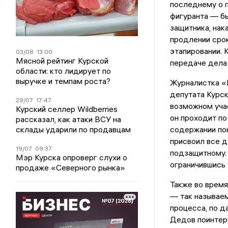
последнему о п
фигуранта — б
защитника, нак
продлении срок
этапировании. 
03/08
13:00
Мясной рейтинг Курской
передаче дела 
области: кто лидирует по
выручке и темпам роста?
Журналистка «
депутата Курск
29/07
17:47
возможном учас
Курский селлер Wildberries
он проходит по
рассказал, как атаки ВСУ на
склады ударили по продавцам
содержании по
присвоил все д
19/07
09:37
подзащитному.
Мэр Курска опроверг слухи о
ограничившись
продаже «Северного рынка»
Также во врем
— так называем
процесса, по д
Дедов поинтере