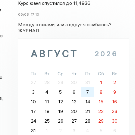
Курс юаня опустился до 11,4936
Ф
06/08
17:10
Между этажами, или а вдруг я ошибаюсь?
ЖУРНАЛ
 в
АВГУСТ
2026
Пн
Вт
Ср
Чт
Пт
Сб
Вс
ю
27
28
29
30
31
1
2
3
4
5
6
7
8
9
в,
10
11
12
13
14
15
16
17
18
19
20
21
22
23
24
25
26
27
28
29
30
31
1
2
3
4
5
6