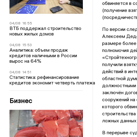
обвиняется в с
(получение взят
(посредничеств
04/08
16:55
ВТБ поддержал строительство
По версии сле
новых жилых домов
Алексеем Дедо
размере более 
04/08
15:53
Аналитика: объем продаж
полномочия дей
кредитов наличными в России
«Стройтехногр
вырос на 64%
получили взятк
действий в ин
04/08
14:51
Статистика: рефинансирование
областной дум
кредитов экономит четверть платежа
должностными 
заключён дого
Бизнес
сооружений на 
которого обвин
строительства 
ложных данных 
В перерыве су