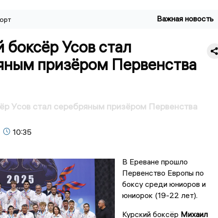
Важная новость
орт
 боксёр Усов стал
яным призёром Первенства
ёр Усов стал серебряным призёром Первенства
10:35
В Ереване прошло
Первенство Европы по
боксу среди юниоров и
юниорок (19-22 лет).
Курский боксёр
Михаил