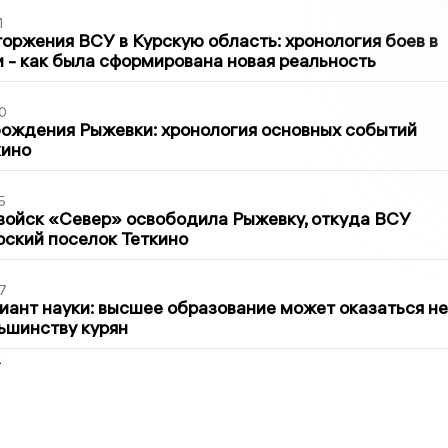
1
оржения ВСУ в Курскую область: хронология боев в
ти - как была сформирована новая реальность
0
ождения Рыжевки: хронология основных событий
кино
5
войск «Север» освободила Рыжевку, откуда ВСУ
рский поселок Теткино
7
иант науки: высшее образование может оказаться не
ьшинству курян
2