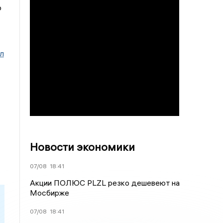
ю
л
Новости экономики
07/08
18:41
Акции ПОЛЮС PLZL резко дешевеют на
Мосбирже
07/08
18:41