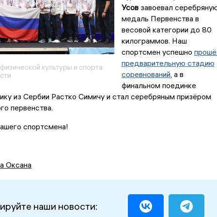
Усов
завоевал серебряну
медаль Первенства в
весовой категории до 80
килограммов. Наш
спортсмен успешно
прошё
предварительную стадию
физической культуры и спорта
соревнований
, а в
сти
финальном поединке
ику из Сербии Растко Симичу и стал серебряным призёром
го первенства.
ашего спортсмена!
а Оксана
ируйте наши новости: