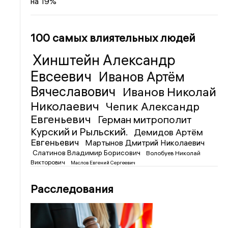
на 19%
100 самых влиятельных людей
Хинштейн Александр
Евсеевич
Иванов Артём
Вячеславович
Иванов Николай
Николаевич
Чепик Александр
Евгеньевич
Герман митрополит
Курский и Рыльский.
Демидов Артём
Евгеньевич
Мартынов Дмитрий Николаевич
Слатинов Владимир Борисович
Волобуев Николай
Викторович
Маслов Евгений Сергеевич
Расследования