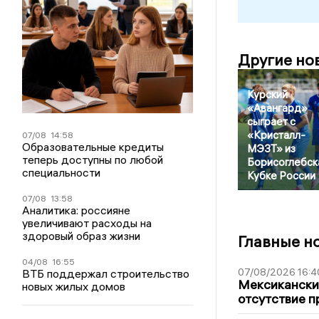
Другие но
Курский
«Авангард»
сыграет с
«Кристалл-
07/08
14:58
Образовательные кредиты
МЭЗТ» из
теперь доступны по любой
Борисоглебск
специальности
Кубке России
07/08
13:58
Аналитика: россияне
увеличивают расходы на
здоровый образ жизни
Главные н
04/08
16:55
07/08/2026 16:4
ВТБ поддержал строительство
Мексиканский
новых жилых домов
отсутствие п