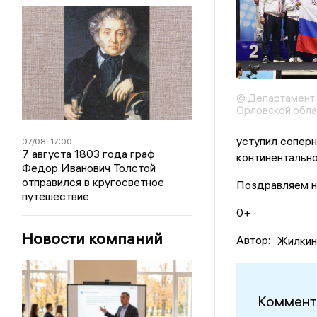
© Департамент 
Орловской обла
уступил соперн
07/08
17:00
7 августа 1803 года граф
континентально
Федор Иванович Толстой
отправился в кругосветное
Поздравляем н
путешествие
0+
Новости компаний
Автор:
Жилкин
Коммент