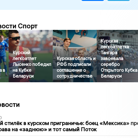
вости Спорт
Курская
легкоатлетка
Курский
Тангара
легкоатлет
Курская область и
завоевала
Лысенко победил
РФБ подписали
серебро
а в
на Кубке
соглашение о
Открытого Кубка
Беларуси
сотрудничестве
Беларуси
овости
0
 стилёк в курском приграничье: боец «Мексика» пр
рава на «заднюю» и тот самый Поток