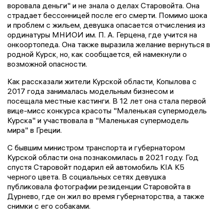
воровала деньги" и не знала о делах Старовойта. Она
страдает бессонницей после его смерти. Помимо шока
и проблем с жильем, девушка опасается отчисления из
ординатуры МНИОИ им. П. А. Герцена, где учится на
онкоортопеда. Она также выразила желание вернуться в
родной Курск, но, как сообщается, ей намекнули о
возможной опасности.
Как рассказали жители Курской области, Копылова с
2017 года занималась модельным бизнесом и
посещала местные кастинги. В 12 лет она стала первой
вице-мисс конкурса красоты "Маленькая супермодель
Курска" и участвовала в "Маленькая супермодель
мира" в Греции.
С бывшим министром транспорта и губернатором
Курской области она познакомилась в 2021 году. Год
спустя Старовойт подарил ей автомобиль KIA K5
черного цвета. В социальных сетях девушка
публиковала фотографии резиденции Старовойта в
Дурнево, где он жил во время губернаторства, а также
снимки с его собаками.