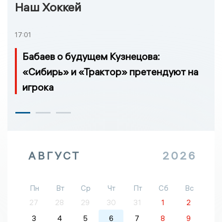
Наш Хоккей
17:01
Бабаев о будущем Кузнецова:
«Сибирь» и «Трактор» претендуют на
игрока
АВГУСТ
2026
Пн
Вт
Ср
Чт
Пт
Сб
Вс
27
28
29
30
31
1
2
3
4
5
6
7
8
9