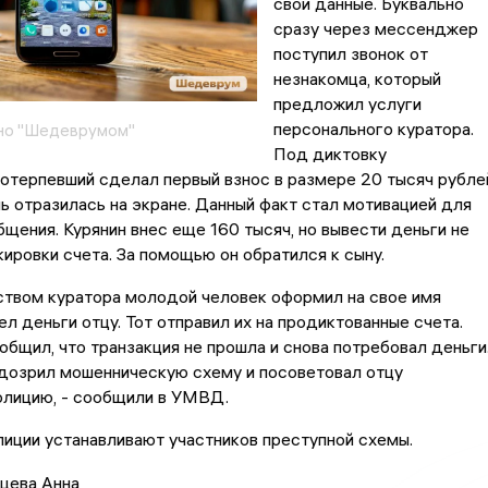
свои данные. Буквально
сразу через мессенджер
поступил звонок от
незнакомца, который
предложил услуги
персонального куратора.
но "Шедеврумом"
Под диктовку
отерпевший сделал первый взнос в размере 20 тысяч рубле
 отразилась на экране. Данный факт стал мотивацией для
щения. Курянин внес еще 160 тысяч, но вывести деньги не
кировки счета. За помощью он обратился к сыну.
ством куратора молодой человек оформил на свое имя
ел деньги отцу. Тот отправил их на продиктованные счета.
бщил, что транзакция не прошла и снова потребовал деньги
одозрил мошенническую схему и посоветовал отцу
олицию, - сообщили в УМВД.
иции устанавливают участников преступной схемы.
цева Анна