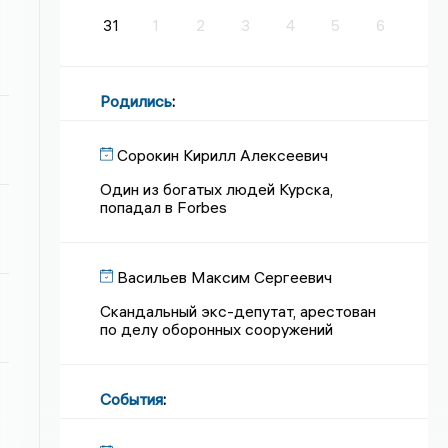
31
1
2
3
4
5
6
Родились
:
Сорокин Кирилл Алексеевич
Один из богатых людей Курска,
попадал в Forbes
Васильев Максим Сергеевич
Скандальный экс-депутат, арестован
по делу оборонных сооружений
События
: