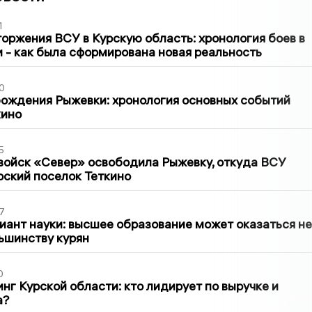
1
оржения ВСУ в Курскую область: хронология боев в
ти - как была сформирована новая реальность
0
ождения Рыжевки: хронология основных событий
кино
5
войск «Север» освободила Рыжевку, откуда ВСУ
рский поселок Теткино
7
иант науки: высшее образование может оказаться не
ьшинству курян
0
нг Курской области: кто лидирует по выручке и
а?