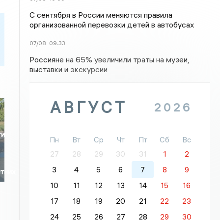
С сентября в России меняются правила
организованной перевозки детей в автобусах
07/08
09:33
Россияне на 65% увеличили траты на музеи,
выставки и экскурсии
АВГУСТ
2026
ти
Пн
Вт
Ср
Чт
Пт
Сб
Вс
27
28
29
30
31
1
2
3
4
5
6
7
8
9
тних
10
11
12
13
14
15
16
17
18
19
20
21
22
23
24
25
26
27
28
29
30