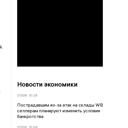
й.
Новости экономики
.
07/08
10:29
Пострадавшим из-за атак на склады WВ
селлерам планируют изменить условия
банкротства
07/08
10:09