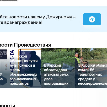
йте новости нашему Дежурному –
е вознаграждение!
вости Происшествия
В Курской
области за сутки
пять пожаров и
В Курской
В Курской облас
шесть
области дрон
изъяли 56
СУ
обезвреженных
атаковал село,
транспортных
ва
взрывоопасных
двое
средств у
предметов
пострадавших
несовершенноле
овости