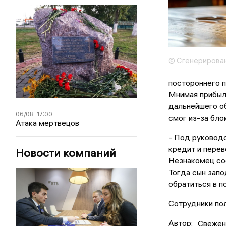
© Сгенерирова
постороннего п
Мнимая прибыль
дальнейшего об
06/08
17:00
смог из-за бло
Атака мертвецов
- Под руковод
кредит и перев
Новости компаний
Незнакомец соо
Тогда сын зап
обратиться в п
Сотрудники пол
Автор:
Свежен