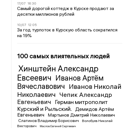
17/07
16:30
Самый дорогой коттедж в Курске продают за
десятки миллионов рублей
10/07
12:05
За год турпоток в Курскую область сократился
на 19%
100 самых влиятельных людей
Хинштейн Александр
Евсеевич
Иванов Артём
Вячеславович
Иванов Николай
Николаевич
Чепик Александр
Евгеньевич
Герман митрополит
Курский и Рыльский.
Демидов Артём
Евгеньевич
Мартынов Дмитрий Николаевич
Слатинов Владимир Борисович
Волобуев Николай
Викторович
Маслов Евгений Сергеевич