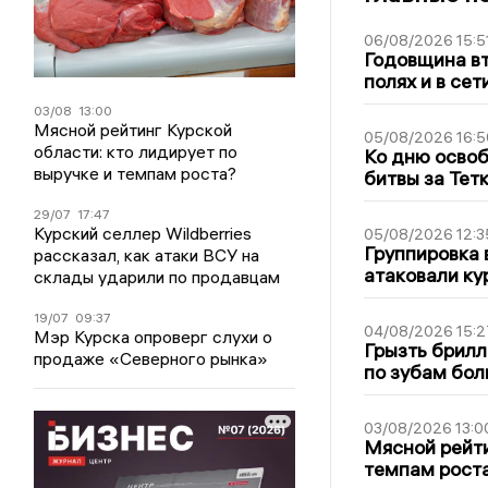
06/08/2026 15:5
Годовщина вт
полях и в се
03/08
13:00
Мясной рейтинг Курской
05/08/2026 16:5
области: кто лидирует по
Ко дню освоб
выручке и темпам роста?
битвы за Тет
29/07
17:47
Курский селлер Wildberries
05/08/2026 12:3
Группировка 
рассказал, как атаки ВСУ на
атаковали ку
склады ударили по продавцам
19/07
09:37
04/08/2026 15:2
Мэр Курска опроверг слухи о
Грызть брилл
продаже «Северного рынка»
по зубам бол
03/08/2026 13:0
Мясной рейти
темпам рост