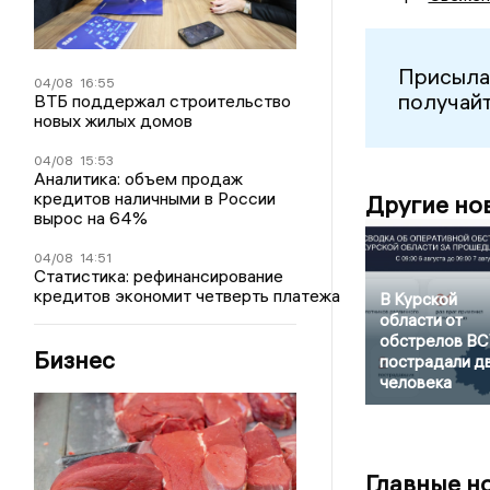
Присыла
04/08
16:55
получайт
ВТБ поддержал строительство
новых жилых домов
04/08
15:53
Аналитика: объем продаж
кредитов наличными в России
Другие но
вырос на 64%
04/08
14:51
Статистика: рефинансирование
кредитов экономит четверть платежа
В Курской
области от
обстрелов В
Бизнес
пострадали д
человека
Главные н