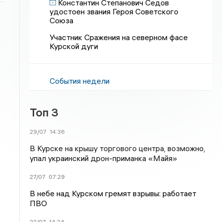
Константин Степанович Седов
удостоен звания Героя Советского
Союза
Участник Сражения на северном фасе
Курской дуги
События недели
Топ 3
29/07
14:36
В Курске на крышу торгового центра, возможно,
упал украинский дрон-приманка «Майя»
27/07
07:29
В небе над Курском гремят взрывы: работает
ПВО
22/07
14:24