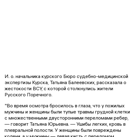
И. о. начальника курского Бюро судебно-медицинской
экспертизы Курска, Татьяна Балеевских, рассказала о
жестокости ВСУ, с которой столкнулись жители
Русского Поречного.
"Во время осмотра бросилось в глаза, что у пожилых
мужчины и женщины были тупые травмы грудной клетки
с множественными двусторонними переломами ребер,
— говорит Татьяна Юрьевна. — Ушибы легких, кровь в
плевральной полости. У женщины были повреждены
колени, а у мужчины — левая кисть с переломом