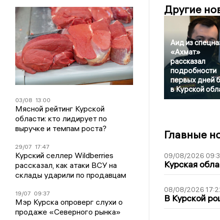
Другие но
Аид из спецна
«Ахмат»
рассказал
подробности
первых дней 
в Курской обл
03/08
13:00
Мясной рейтинг Курской
области: кто лидирует по
выручке и темпам роста?
Главные н
29/07
17:47
Курский селлер Wildberries
09/08/2026 09:
Курская обла
рассказал, как атаки ВСУ на
склады ударили по продавцам
08/08/2026 17:2
19/07
09:37
В Курской ро
Мэр Курска опроверг слухи о
продаже «Северного рынка»