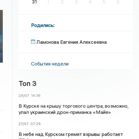
31
1
2
3
4
5
6
Родились
:
Ламонова Евгения Алексеевна
События недели
Топ 3
29/07
14:36
В Курске на крышу торгового центра, возможно,
упал украинский дрон-приманка «Майя»
27/07
07:29
В небе над Курском гремят взрывы: работает