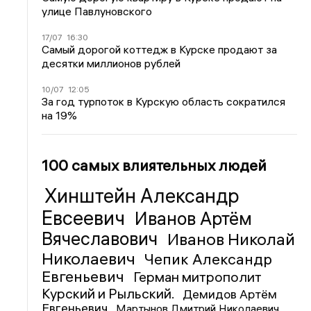
улице Павлуновского
17/07
16:30
Самый дорогой коттедж в Курске продают за
десятки миллионов рублей
10/07
12:05
За год турпоток в Курскую область сократился
на 19%
100 самых влиятельных людей
Хинштейн Александр
Евсеевич
Иванов Артём
Вячеславович
Иванов Николай
Николаевич
Чепик Александр
Евгеньевич
Герман митрополит
Курский и Рыльский.
Демидов Артём
Евгеньевич
Мартынов Дмитрий Николаевич