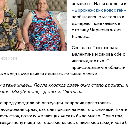
земляков. Наши коллеги и
«Воронежских новостей»
пообщались с матерью и
дочерью, приехавших в
столицу Черноземья из
Рыльска.
Светлана Глюханова и
Валентина Исакова обе с
 новости
инвалидностью. О
происходящем в области
лько когда уже начали слышать сильные хлопки.
 этаже живем. После хлопков сразу окно стало дрожать, и
шно. Мы убежали, - делится Светлана.
 предупредили об эвакуации, попросив приготовить
вакуировали сразу, как они пришли на место с сумками. Ехать
ось стоя, потому желающих уехать было много. При этом,
ющая попутчица, которая менялась с ними местами, и хотя 