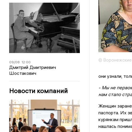
© Воронежские
09/08
12:00
Дмитрий Дмитриевич
Шостакович
они узнали, то
- Мы не первом
Новости компаний
нам стало стра
Женщин заранее
паспорта. Их э
курянкам пришл
нашлась понима