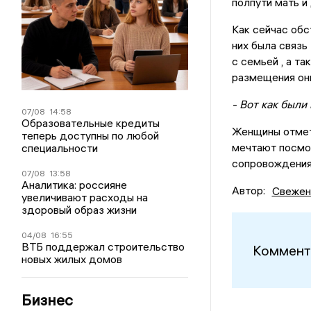
полпути мать и
Как сейчас обс
них была связь
с семьей , а та
размещения они
- Вот как были
07/08
14:58
Образовательные кредиты
Женщины отмети
теперь доступны по любой
мечтают посмот
специальности
сопровождения,
07/08
13:58
Аналитика: россияне
Автор:
Свежен
увеличивают расходы на
здоровый образ жизни
04/08
16:55
ВТБ поддержал строительство
Коммент
новых жилых домов
Бизнес