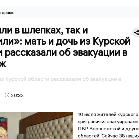
тервью
ли в шлепках, так и
ли»: мать и дочь из Курской
 рассказали об эвакуации в
ж
из Курской области рассказали об эвакуации в
20:32
10 июля жителей курского
приграничья эвакуировали 
ПВР Воронежской и други
областей. Сейчас 38 наши