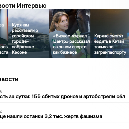
вости Интервью
за
Курянам
рассказали о
корейском
«Бизнес-журнал.
Куряне смогут
городе-
Центр» рассказал
ездить в Китай
боев
побратиме
о конном спорте
только по
асти
Кэсоне
как бизнесе
загранпаспорту
овости
36
сть за сутки: 155 сбитых дронов и артобстрелы сёл
2
ще нашли останки 3,2 тыс. жертв фашизма