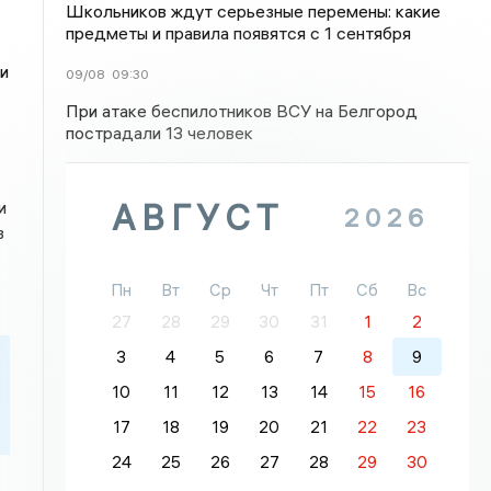
Школьников ждут серьезные перемены: какие
предметы и правила появятся с 1 сентября
и
09/08
09:30
При атаке беспилотников ВСУ на Белгород
пострадали 13 человек
АВГУСТ
и
2026
з
Пн
Вт
Ср
Чт
Пт
Сб
Вс
27
28
29
30
31
1
2
3
4
5
6
7
8
9
10
11
12
13
14
15
16
17
18
19
20
21
22
23
24
25
26
27
28
29
30