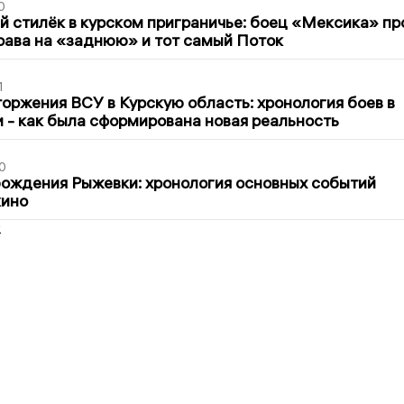
0
 стилёк в курском приграничье: боец «Мексика» пр
рава на «заднюю» и тот самый Поток
1
оржения ВСУ в Курскую область: хронология боев в
ти - как была сформирована новая реальность
0
ождения Рыжевки: хронология основных событий
кино
2