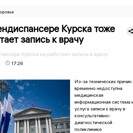
оровье
ендиспансере Курска тоже
тает запись к врачу
ансере Курска не работает запись к врачу
17:26
Из-за технических причин
временно недоступна
медицинская
информационная система 
услуга записи к врачу в
консультативно-
диагностической
поликлинике