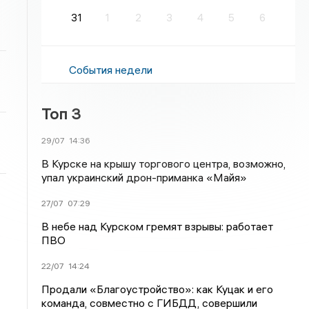
31
1
2
3
4
5
6
События недели
Топ 3
29/07
14:36
В Курске на крышу торгового центра, возможно,
упал украинский дрон-приманка «Майя»
27/07
07:29
В небе над Курском гремят взрывы: работает
ПВО
22/07
14:24
Продали «Благоустройство»: как Куцак и его
команда, совместно с ГИБДД, совершили