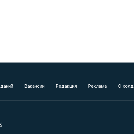
зданий
Вакансии
Редакция
Реклама
О холд
X