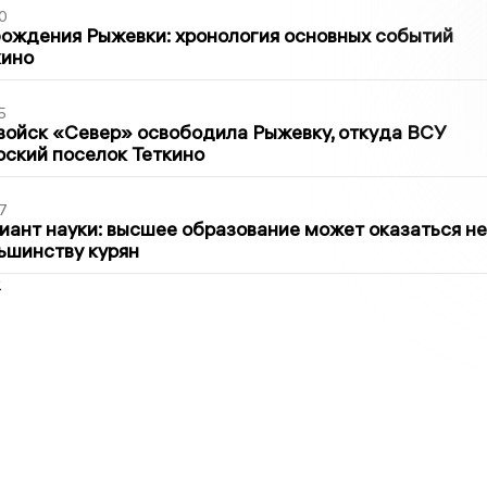
0
ождения Рыжевки: хронология основных событий
кино
5
войск «Север» освободила Рыжевку, откуда ВСУ
рский поселок Теткино
7
иант науки: высшее образование может оказаться не
ьшинству курян
2