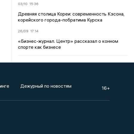
03/10
15:36
Древняя столица Кореи: современность Кэсона,
корейского города-побратима Курска
26/09
17:14
«Бизнес-журнал. Центр» рассказал о конном
спорте как бизнесе
инге
Дежурный по новостям
16+