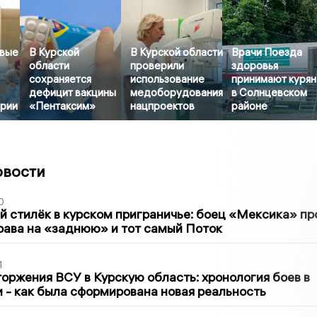
рвые
В Курской
В Курской области
Врачи Поезда
области
проверили
здоровья
сохраняется
использование
принимают курян
дефицит вакцины
медоборудования
в Солнцевском
ерии
«Пентаксим»
нацпроектов
районе
овости
0
 стилёк в курском приграничье: боец «Мексика» пр
рава на «заднюю» и тот самый Поток
1
оржения ВСУ в Курскую область: хронология боев в
ти - как была сформирована новая реальность