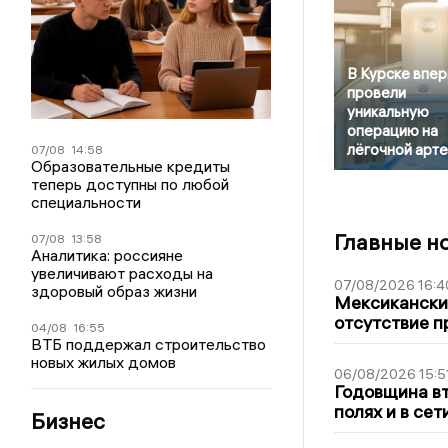
В Курске впе
провели
уникальную
операцию на
лёгочной арт
07/08
14:58
Образовательные кредиты
теперь доступны по любой
специальности
Главные н
07/08
13:58
Аналитика: россияне
увеличивают расходы на
07/08/2026 16:4
здоровый образ жизни
Мексиканский
отсутствие п
04/08
16:55
ВТБ поддержал строительство
новых жилых домов
06/08/2026 15:5
Годовщина вт
полях и в се
Бизнес