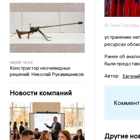
© Рина Горлова
устранению не
ресурсах обла
Ранее об анал
08/08
14:00
были представл
Конструктор неочевидных
решений: Николай Рукавишников
Автор:
Евгени
Новости компаний
Коммент
Другие но