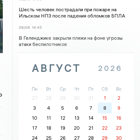
Шесть человек пострадали при пожаре на
Ильском НПЗ после падения обломков БПЛА
08/08
14:45
В Геленджике закрыли пляжи на фоне угрозы
атаки беспилотников
АВГУСТ
2026
Пн
Вт
Ср
Чт
Пт
Сб
Вс
о
27
28
29
30
31
1
2
3
4
5
6
7
8
9
10
11
12
13
14
15
16
17
18
19
20
21
22
23
24
25
26
27
28
29
30