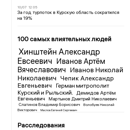
10/07
12:05
За год турпоток в Курскую область сократился
на 19%
100 самых влиятельных людей
Хинштейн Александр
Евсеевич
Иванов Артём
Вячеславович
Иванов Николай
Николаевич
Чепик Александр
Евгеньевич
Герман митрополит
Курский и Рыльский.
Демидов Артём
Евгеньевич
Мартынов Дмитрий Николаевич
Слатинов Владимир Борисович
Волобуев Николай
Викторович
Маслов Евгений Сергеевич
Расследования