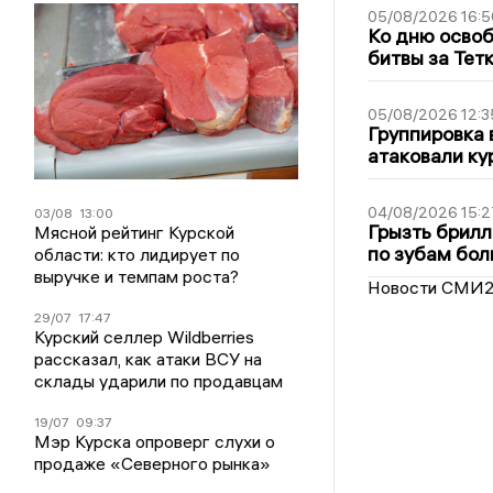
05/08/2026 16:5
Ко дню освоб
битвы за Тет
05/08/2026 12:3
Группировка 
атаковали ку
04/08/2026 15:2
03/08
13:00
Грызть брилл
Мясной рейтинг Курской
по зубам бол
области: кто лидирует по
выручке и темпам роста?
Новости СМИ
29/07
17:47
Курский селлер Wildberries
рассказал, как атаки ВСУ на
склады ударили по продавцам
19/07
09:37
Мэр Курска опроверг слухи о
продаже «Северного рынка»