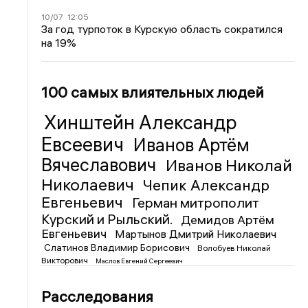
10/07
12:05
За год турпоток в Курскую область сократился
на 19%
100 самых влиятельных людей
Хинштейн Александр
Евсеевич
Иванов Артём
Вячеславович
Иванов Николай
Николаевич
Чепик Александр
Евгеньевич
Герман митрополит
Курский и Рыльский.
Демидов Артём
Евгеньевич
Мартынов Дмитрий Николаевич
Слатинов Владимир Борисович
Волобуев Николай
Викторович
Маслов Евгений Сергеевич
Расследования