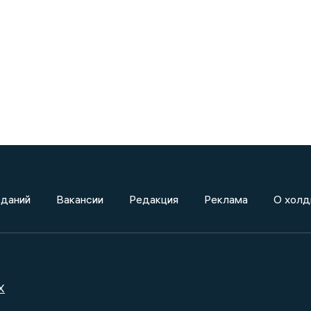
зданий
Вакансии
Редакция
Реклама
О холд
X