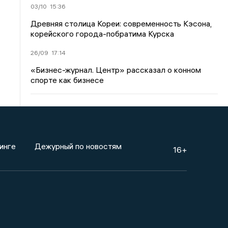
03/10
15:36
Древняя столица Кореи: современность Кэсона,
корейского города-побратима Курска
26/09
17:14
«Бизнес-журнал. Центр» рассказал о конном
спорте как бизнесе
инге
Дежурный по новостям
16+