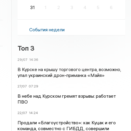
31
1
2
3
4
5
6
События недели
Топ 3
29/07
14:36
В Курске на крышу торгового центра, возможно,
упал украинский дрон-приманка «Майя»
27/07
07:29
В небе над Курском гремят взрывы: работает
ПВО
22/07
14:24
Продали «Благоустройство»: как Куцак и его
команда, совместно с ГИБДД, совершили