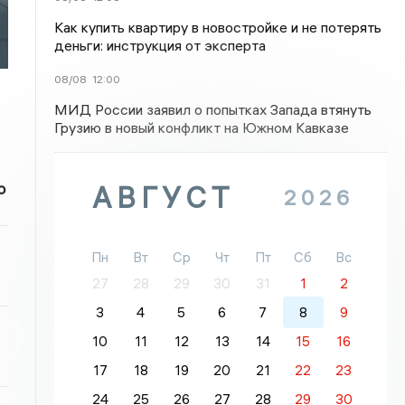
Как купить квартиру в новостройке и не потерять
деньги: инструкция от эксперта
08/08
12:00
МИД России заявил о попытках Запада втянуть
Грузию в новый конфликт на Южном Кавказе
о
АВГУСТ
2026
Пн
Вт
Ср
Чт
Пт
Сб
Вс
27
28
29
30
31
1
2
3
4
5
6
7
8
9
10
11
12
13
14
15
16
17
18
19
20
21
22
23
24
25
26
27
28
29
30