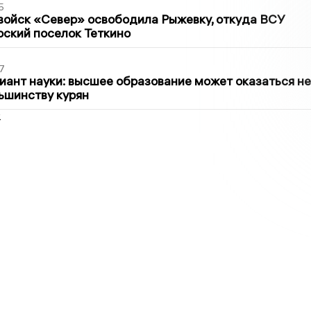
5
войск «Север» освободила Рыжевку, откуда ВСУ
рский поселок Теткино
7
иант науки: высшее образование может оказаться не
ьшинству курян
2