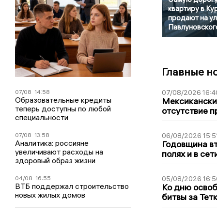
квартиру в Ку
продают на у
Павлуновског
Главные н
07/08
14:58
07/08/2026 16:4
Образовательные кредиты
Мексиканский
теперь доступны по любой
отсутствие п
специальности
07/08
13:58
06/08/2026 15:5
Аналитика: россияне
Годовщина вт
увеличивают расходы на
полях и в се
здоровый образ жизни
04/08
16:55
05/08/2026 16:5
ВТБ поддержал строительство
Ко дню освоб
новых жилых домов
битвы за Тет