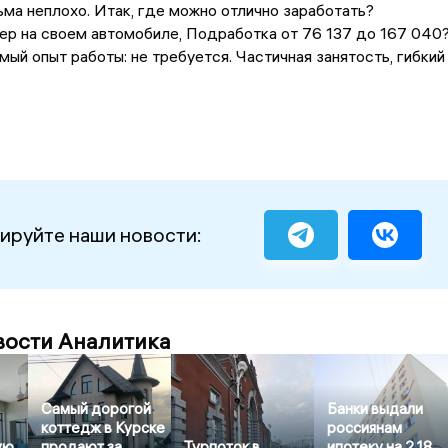
ьма неплохо. Итак, где можно отлично заработать?
ер на своем автомобиле, Подработка от 76 137 до 167 040
емый опыт работы: не требуется. Частичная занятость, гибкий
ируйте наши новости:
вости Аналитика
Самый дорогой
Банки выдали
коттедж в Курске
россиянам
ую
продают за
Турпоток в
ипотеку на 2,18