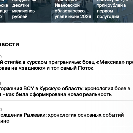
рске
десятки
Ивановской
трлн рублей в
лице
миллионов
области резко
первом
о
рублей
упал в июне 2026
полугодии
овости
0
 стилёк в курском приграничье: боец «Мексика» пр
рава на «заднюю» и тот самый Поток
1
оржения ВСУ в Курскую область: хронология боев в
ти - как была сформирована новая реальность
0
ождения Рыжевки: хронология основных событий
кино