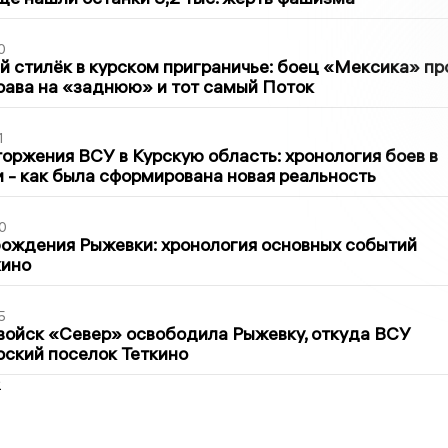
0
 стилёк в курском приграничье: боец «Мексика» пр
рава на «заднюю» и тот самый Поток
1
оржения ВСУ в Курскую область: хронология боев в
ти - как была сформирована новая реальность
0
ождения Рыжевки: хронология основных событий
кино
5
войск «Север» освободила Рыжевку, откуда ВСУ
рский поселок Теткино
2