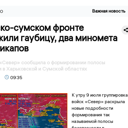
Важная новость
ВО
ско-сумском фронте
жили гаубицу, два миномета
пикапов
 «Север» сообщила о формировании полосы
 в Харьковской и Сумской областях
09:35
К утру 9 июля группировка
войск «Север» раскрыла
новые подробности
формирования так
называемой полосы
безопасности в