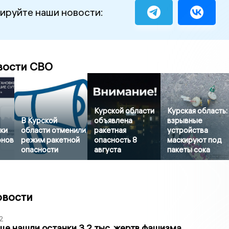
ируйте наши новости:
вости СВО
Курской области
Курская область:
В Курской
объявлена
взрывные
тки
области отменили
ракетная
устройства
онов
режим ракетной
опасность 8
маскируют под
опасности
августа
пакеты сока
овости
2
ще нашли останки 3,2 тыс. жертв фашизма