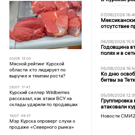
07/08/2026 16:4
Мексиканский
отсутствие п
06/08/2026 15:5
Годовщина вт
полях и в се
03/08
13:00
Мясной рейтинг Курской
05/08/2026 16:5
области: кто лидирует по
Ко дню освоб
выручке и темпам роста?
битвы за Тет
29/07
17:47
Курский селлер Wildberries
05/08/2026 12:3
рассказал, как атаки ВСУ на
Группировка 
склады ударили по продавцам
атаковали ку
Новости СМИ
19/07
09:37
Мэр Курска опроверг слухи о
продаже «Северного рынка»