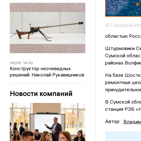
© Северный ве
областью Росс
Штурмовики Се
Сумской област
районах Волфин
08/08
14:00
Конструктор неочевидных
решений: Николай Рукавишников
На базе Шостк
ремонтные цеха
принудительно
Новости компаний
В Сумской обла
станция РЭБ «Н
Автор:
Владим