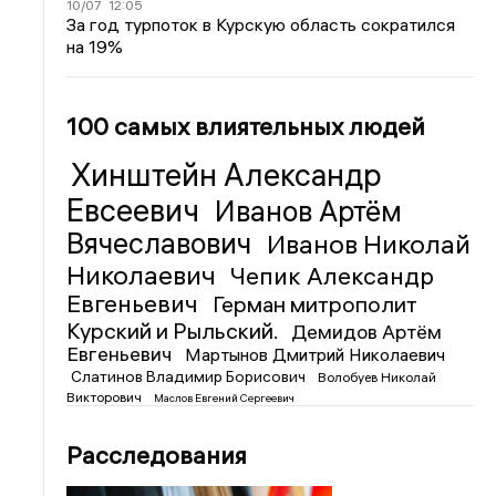
10/07
12:05
За год турпоток в Курскую область сократился
на 19%
100 самых влиятельных людей
Хинштейн Александр
Евсеевич
Иванов Артём
Вячеславович
Иванов Николай
Николаевич
Чепик Александр
Евгеньевич
Герман митрополит
Курский и Рыльский.
Демидов Артём
Евгеньевич
Мартынов Дмитрий Николаевич
Слатинов Владимир Борисович
Волобуев Николай
Викторович
Маслов Евгений Сергеевич
Расследования