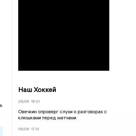
Наш Хоккей
08/08
18:01
а.
Овечкин опроверг слухи о разговорах с
клюшками перед матчами
08/08
17:31