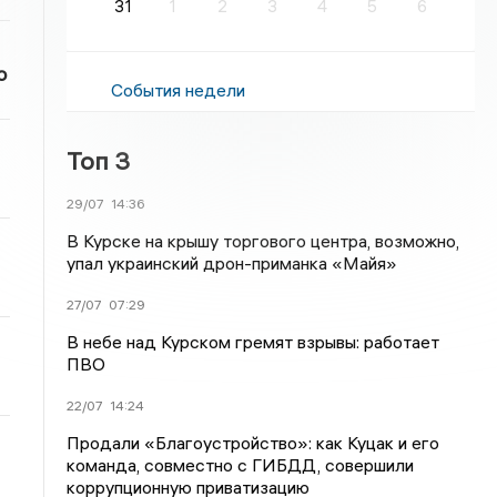
31
1
2
3
4
5
6
о
События недели
Топ 3
29/07
14:36
В Курске на крышу торгового центра, возможно,
упал украинский дрон-приманка «Майя»
27/07
07:29
В небе над Курском гремят взрывы: работает
ПВО
22/07
14:24
Продали «Благоустройство»: как Куцак и его
команда, совместно с ГИБДД, совершили
коррупционную приватизацию