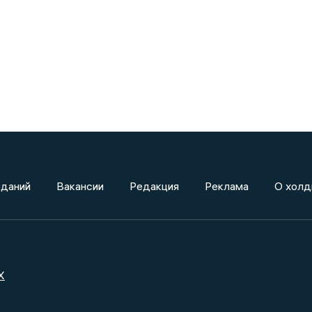
зданий
Вакансии
Редакция
Реклама
О холд
X