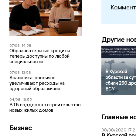
Коммент
Другие но
07/08
14:58
Образовательные кредиты
теперь доступны по любой
специальности
В Курской
07/08
13:58
Аналитика: россияне
области за су
увеличивают расходы на
сбили 250 др
здоровый образ жизни
ВСУ
04/08
16:55
ВТБ поддержал строительство
новых жилых домов
Главные н
Бизнес
08/08/2026 17:2
В Курской ро