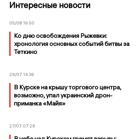
Интересные новости
05/08
16:50
Ко дню освобождения Рыжевки:
хронология основных событий битвы за
Теткино
29/07
14:36
В Курске на крышу торгового центра,
возможно, упал украинский дрон-
приманка «Майя»
27/07
07:29
В небе над Курском гремят взрывы: