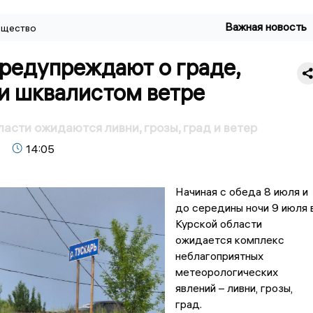
Важная новость
щество
предупреждают о граде,
и шквалистом ветре
ласти ожидаются ливни, грозы, град и ветер
14:05
Начиная с обеда 8 июля и
до середины ночи 9 июля 
Курской области
ожидается комплекс
неблагоприятных
метеорологических
явлений – ливни, грозы,
град.