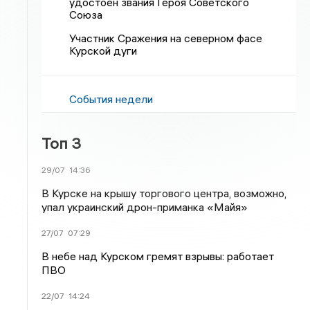
удостоен звания Героя Советского
Союза
Участник Сражения на северном фасе
Курской дуги
События недели
Топ 3
29/07
14:36
В Курске на крышу торгового центра, возможно,
упал украинский дрон-приманка «Майя»
27/07
07:29
В небе над Курском гремят взрывы: работает
ПВО
22/07
14:24