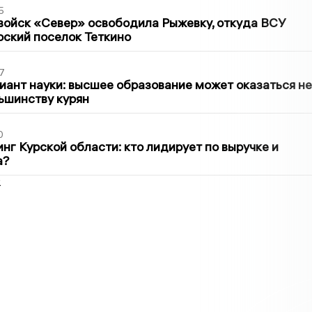
5
войск «Север» освободила Рыжевку, откуда ВСУ
рский поселок Теткино
7
иант науки: высшее образование может оказаться не
ьшинству курян
0
нг Курской области: кто лидирует по выручке и
а?
2