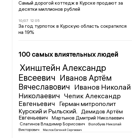
Самый дорогой коттедж в Курске продают за
десятки миллионов рублей
10/07
12:05
За год турпоток в Курскую область сократился
на 19%
100 самых влиятельных людей
Хинштейн Александр
Евсеевич
Иванов Артём
Вячеславович
Иванов Николай
Николаевич
Чепик Александр
Евгеньевич
Герман митрополит
Курский и Рыльский.
Демидов Артём
Евгеньевич
Мартынов Дмитрий Николаевич
Слатинов Владимир Борисович
Волобуев Николай
Викторович
Маслов Евгений Сергеевич