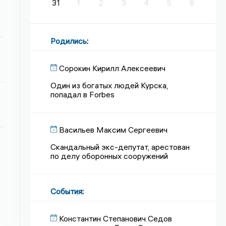
31
1
2
3
4
5
6
Родились
:
Сорокин Кирилл Алексеевич
Один из богатых людей Курска,
попадал в Forbes
Васильев Максим Сергеевич
Скандальный экс-депутат, арестован
по делу оборонных сооружений
События
:
Константин Степанович Седов