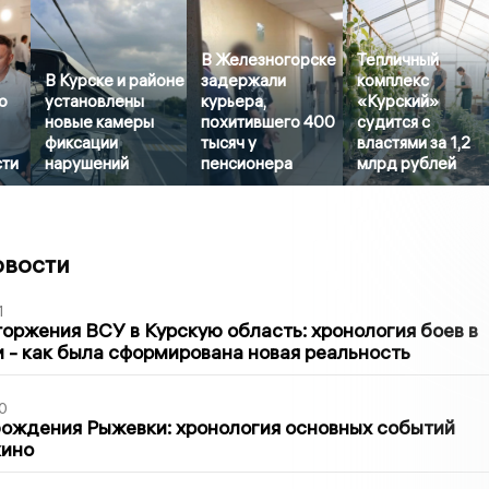
В Железногорске
Тепличный
В Курске и районе
задержали
комплекс
о
установлены
курьера,
«Курский»
новые камеры
похитившего 400
судится с
фиксации
тысяч у
властями за 1,2
сти
нарушений
пенсионера
млрд рублей
овости
1
оржения ВСУ в Курскую область: хронология боев в
ти - как была сформирована новая реальность
0
ождения Рыжевки: хронология основных событий
кино