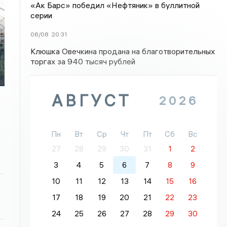
«Ак Барс» победил «Нефтяник» в буллитной
серии
06/08
20:31
Клюшка Овечкина продана на благотворительных
торгах за 940 тысяч рублей
АВГУСТ
2026
Пн
Вт
Ср
Чт
Пт
Сб
Вс
27
28
29
30
31
1
2
3
4
5
6
7
8
9
10
11
12
13
14
15
16
17
18
19
20
21
22
23
24
25
26
27
28
29
30