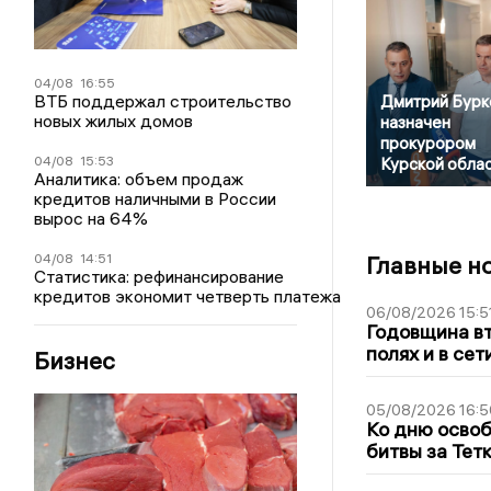
04/08
16:55
ВТБ поддержал строительство
Дмитрий Бурк
новых жилых домов
назначен
прокурором
04/08
15:53
Курской обла
Аналитика: объем продаж
кредитов наличными в России
вырос на 64%
04/08
14:51
Главные н
Статистика: рефинансирование
кредитов экономит четверть платежа
06/08/2026 15:5
Годовщина вт
полях и в се
Бизнес
05/08/2026 16:5
Ко дню освоб
битвы за Тет