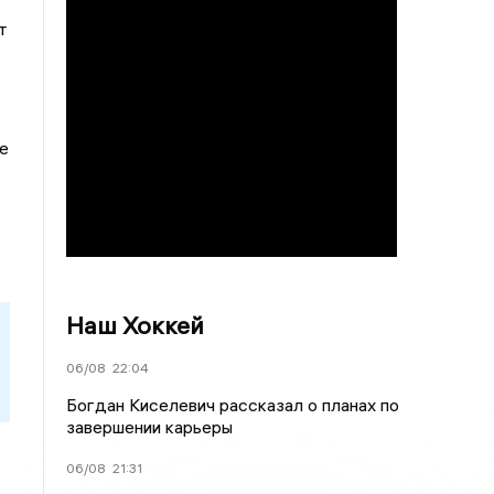
т
е
Наш Хоккей
06/08
22:04
Богдан Киселевич рассказал о планах по
завершении карьеры
06/08
21:31