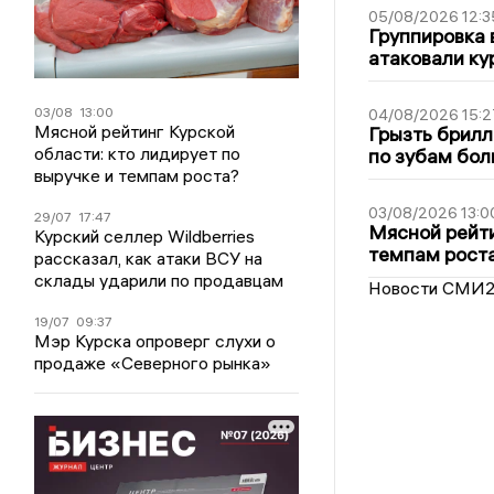
05/08/2026 12:3
Группировка 
атаковали ку
03/08
13:00
04/08/2026 15:2
Мясной рейтинг Курской
Грызть брилл
области: кто лидирует по
по зубам бол
выручке и темпам роста?
03/08/2026 13:0
29/07
17:47
Мясной рейти
Курский селлер Wildberries
темпам рост
рассказал, как атаки ВСУ на
склады ударили по продавцам
Новости СМИ
19/07
09:37
Мэр Курска опроверг слухи о
продаже «Северного рынка»