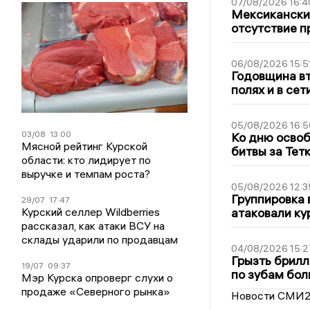
07/08/2026 16:4
Мексиканский
отсутствие п
06/08/2026 15:5
Годовщина вт
полях и в се
05/08/2026 16:5
03/08
13:00
Ко дню освоб
Мясной рейтинг Курской
битвы за Тет
области: кто лидирует по
выручке и темпам роста?
05/08/2026 12:3
Группировка 
29/07
17:47
Курский селлер Wildberries
атаковали ку
рассказал, как атаки ВСУ на
склады ударили по продавцам
04/08/2026 15:2
Грызть брилл
19/07
09:37
по зубам бол
Мэр Курска опроверг слухи о
продаже «Северного рынка»
Новости СМИ