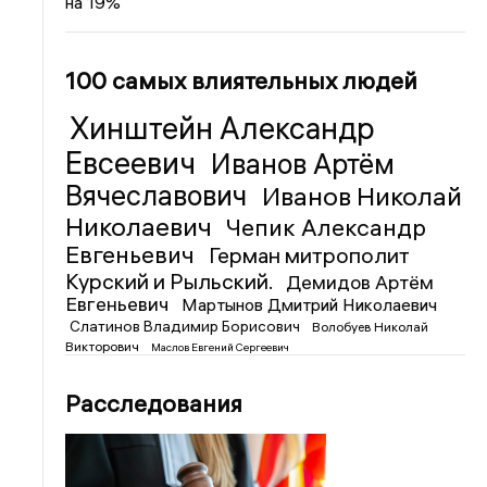
на 19%
100 самых влиятельных людей
Хинштейн Александр
Евсеевич
Иванов Артём
Вячеславович
Иванов Николай
Николаевич
Чепик Александр
Евгеньевич
Герман митрополит
Курский и Рыльский.
Демидов Артём
Евгеньевич
Мартынов Дмитрий Николаевич
Слатинов Владимир Борисович
Волобуев Николай
Викторович
Маслов Евгений Сергеевич
Расследования