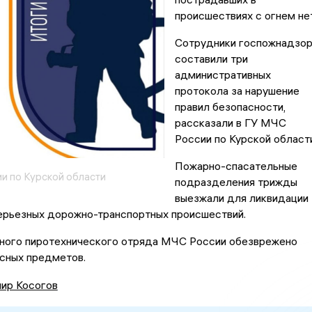
происшествиях с огнем нет
Сотрудники госпожнадзо
составили три
административных
протокола за нарушение
правил безопасности,
рассказали в ГУ МЧС
России по Курской области
Пожарно-спасательные
и по Курской области
подразделения трижды
выезжали для ликвидации
ерьезных дорожно-транспортных происшествий.
ного пиротехнического отряда МЧС России обезврежено
асных предметов.
ир Косогов