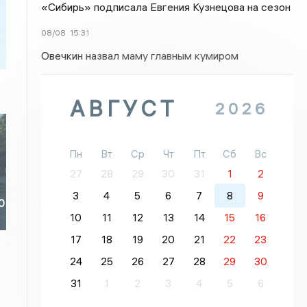
«Сибирь» подписала Евгения Кузнецова на сезон
08/08
15:31
Овечкин назвал маму главным кумиром
АВГУСТ
2026
Пн
Вт
Ср
Чт
Пт
Сб
Вс
27
28
29
30
31
1
2
3
4
5
6
7
8
9
0
10
11
12
13
14
15
16
17
18
19
20
21
22
23
24
25
26
27
28
29
30
31
1
2
3
4
5
6