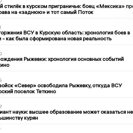
0
 стилёк в курском приграничье: боец «Мексика» пр
рава на «заднюю» и тот самый Поток
1
оржения ВСУ в Курскую область: хронология боев в
ти - как была сформирована новая реальность
0
ождения Рыжевки: хронология основных событий
кино
5
войск «Север» освободила Рыжевку, откуда ВСУ
рский поселок Теткино
7
иант науки: высшее образование может оказаться не
ьшинству курян
2