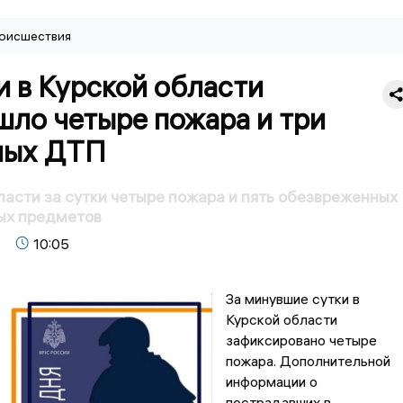
оисшествия
и в Курской области
шло четыре пожара и три
ных ДТП
ласти за сутки четыре пожара и пять обезвреженных
ых предметов
10:05
За минувшие сутки в
Курской области
зафиксировано четыре
пожара. Дополнительной
информации о
пострадавших в