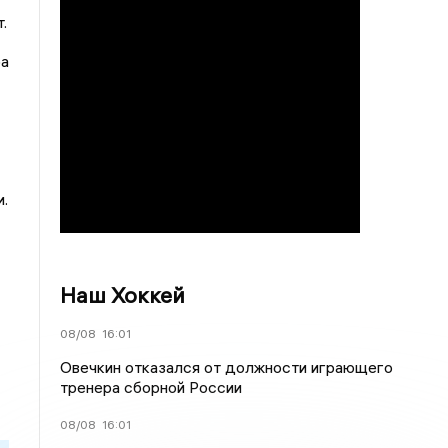
.
ра
.
Наш Хоккей
08/08
16:01
Овечкин отказался от должности играющего
тренера сборной России
08/08
16:01