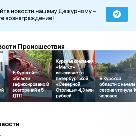
йте новости нашему Дежурному –
е вознаграждение!
вости Происшествия
Курская компания
«Милко»
В Курской
взыскивает с
области
петербургской
В Курской
зафиксировано 8
«Северной
области с начала
ий
возгораний и 5
Столицы» 4,3 млн
сезона утонули 1
ДТП
рублей
человек
овости