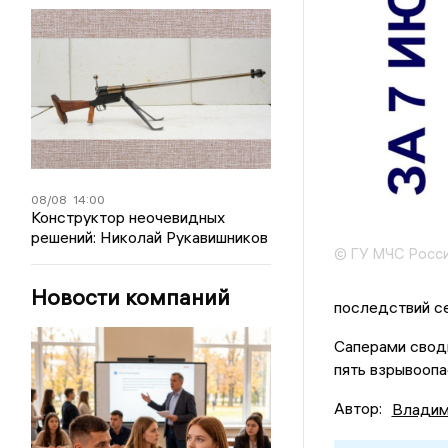
08/08
14:00
Конструктор неочевидных
решений: Николай Рукавишников
© ГУ МЧС Росси
Новости компаний
последствий с
Саперами свод
пять взрывооп
Автор:
Владим