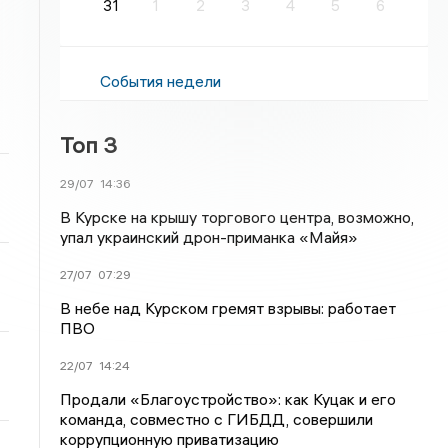
31
1
2
3
4
5
6
События недели
Топ 3
29/07
14:36
В Курске на крышу торгового центра, возможно,
упал украинский дрон-приманка «Майя»
27/07
07:29
В небе над Курском гремят взрывы: работает
ПВО
22/07
14:24
Продали «Благоустройство»: как Куцак и его
команда, совместно с ГИБДД, совершили
коррупционную приватизацию