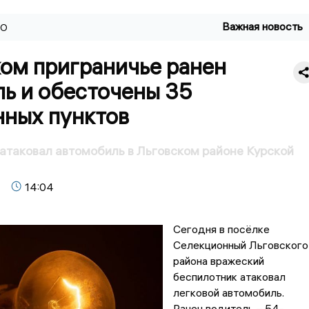
Важная новость
ВО
ком приграничье ранен
ль и обесточены 35
нных пунктов
атаковал автомобиль в Льговском районе Курской
14:04
Сегодня в посёлке
Селекционный Льговского
района вражеский
беспилотник атаковал
легковой автомобиль.
Ранен водитель – 54-