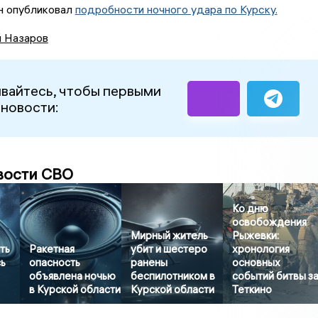
н опубликовал
подробности ночного удара по Курску.
й Назаров
вайтесь, чтобы первыми
 новости:
вости СВО
Ко дню
освобождения
Мирный житель
Рыжевки:
ть
Ракетная
убит и шестеро
хронология
ь
опасность
ранены
основных
объявлена ночью
беспилотником в
событий битвы з
в Курской области
Курской области
Теткино