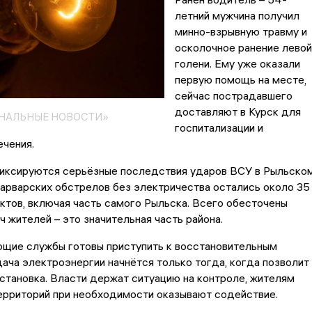
летний мужчина получил
минно-взрывную травму и
осколочное ранение левой
голени. Ему уже оказали
первую помощь на месте,
сейчас пострадавшего
доставляют в Курск для
ОНАЛЬНЫЕ НОВОСТИ»
госпитализации и
чения.
иксируются серьёзные последствия ударов ВСУ в Рыльско
варварских обстрелов без электричества остались около 35
ктов, включая часть самого Рыльска. Всего обесточены
ч жителей – это значительная часть района.
щие службы готовы приступить к восстановительным
дача электроэнергии начнётся только тогда, когда позволит
становка. Власти держат ситуацию на контроле, жителям
ерриторий при необходимости оказывают содействие.