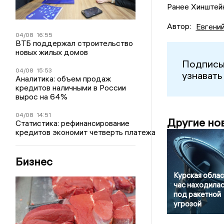
Ранее Хинштей
Автор:
Евгени
04/08
16:55
ВТБ поддержал строительство
новых жилых домов
Подписы
04/08
15:53
узнавать
Аналитика: объем продаж
кредитов наличными в России
вырос на 64%
04/08
14:51
Другие но
Статистика: рефинансирование
кредитов экономит четверть платежа
Бизнес
Курская облас
час находилас
под ракетной
угрозой