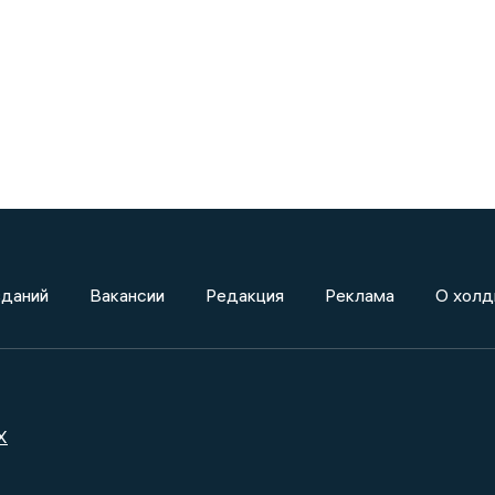
зданий
Вакансии
Редакция
Реклама
О холд
X