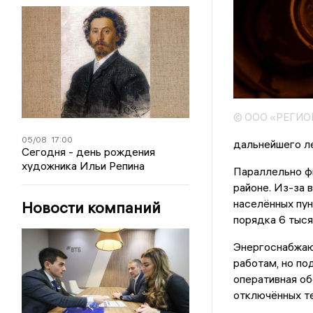
© ООО «РЕГИ
05/08
17:00
дальнейшего ле
Сегодня - день рождения
художника Ильи Репина
Параллельно ф
районе. Из-за 
населённых пун
Новости компаний
порядка 6 тыся
Энергоснабжаю
работам, но по
оперативная об
отключённых т