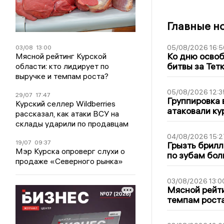
Главные н
05/08/2026 16:5
03/08
13:00
Ко дню освоб
Мясной рейтинг Курской
битвы за Тет
области: кто лидирует по
выручке и темпам роста?
05/08/2026 12:3
29/07
17:47
Группировка 
Курский селлер Wildberries
атаковали ку
рассказал, как атаки ВСУ на
склады ударили по продавцам
04/08/2026 15:2
19/07
09:37
Грызть брилл
Мэр Курска опроверг слухи о
по зубам бол
продаже «Северного рынка»
03/08/2026 13:0
Мясной рейти
темпам рост