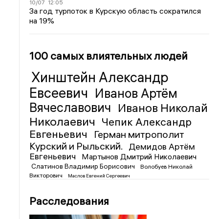
10/07
12:05
За год турпоток в Курскую область сократился
на 19%
100 самых влиятельных людей
Хинштейн Александр
Евсеевич
Иванов Артём
Вячеславович
Иванов Николай
Николаевич
Чепик Александр
Евгеньевич
Герман митрополит
Курский и Рыльский.
Демидов Артём
Евгеньевич
Мартынов Дмитрий Николаевич
Слатинов Владимир Борисович
Волобуев Николай
Викторович
Маслов Евгений Сергеевич
Расследования