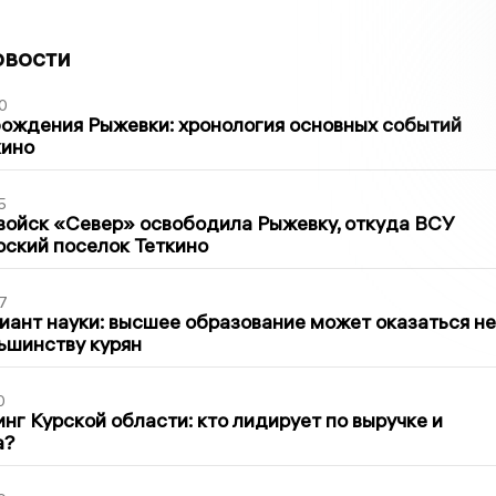
овости
0
ождения Рыжевки: хронология основных событий
кино
5
войск «Север» освободила Рыжевку, откуда ВСУ
рский поселок Теткино
7
иант науки: высшее образование может оказаться не
ьшинству курян
0
нг Курской области: кто лидирует по выручке и
а?