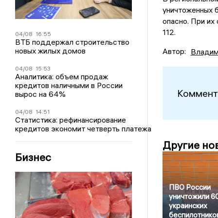
уничтоженных б
опасно. При их
112.
04/08
16:55
ВТБ поддержал строительство
новых жилых домов
Автор:
Владим
04/08
15:53
Аналитика: объем продаж
кредитов наличными в России
Коммент
вырос на 64%
04/08
14:51
Статистика: рефинансирование
кредитов экономит четверть платежа
Другие но
Бизнес
ПВО России
уничтожили 6
украинских
беспилотнико