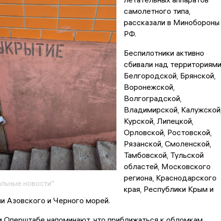
самолетного типа,
рассказали в Минобороны
РФ.
Беспилотники активно
сбивали над территориям
Белгородской, Брянской,
Воронежской,
Волгоградской,
Владимирской, Калужской
Курской, Липецкой,
Орловской, Ростовской,
Рязанской, Смоленской,
Тамбовской, Тульской
областей, Московского
региона, Краснодарского
льные новости"
края, Республики Крым и
и Азовского и Черного морей.
м Оперштабе напоминают, что приближаться к обломкам