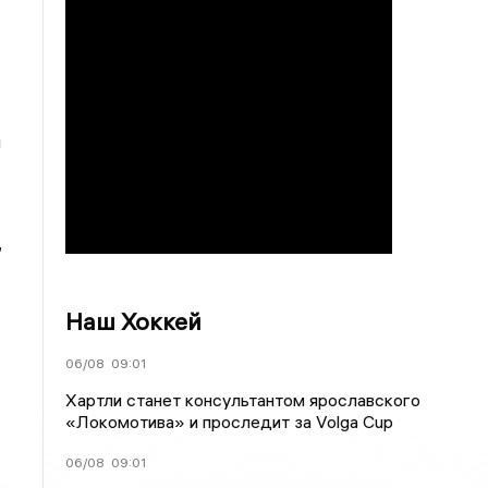
и
,
Наш Хоккей
06/08
09:01
Хартли станет консультантом ярославского
«Локомотива» и проследит за Volga Cup
06/08
09:01