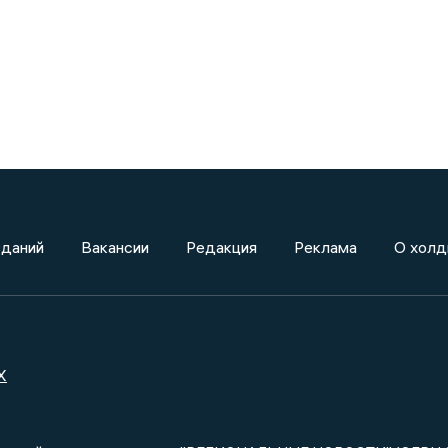
зданий
Вакансии
Редакция
Реклама
О холд
X