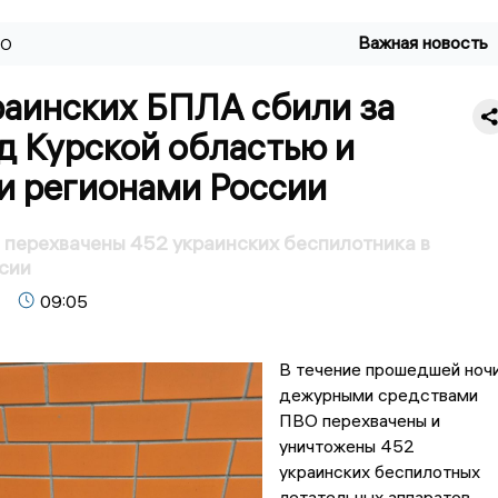
Важная новость
ВО
раинских БПЛА сбили за
д Курской областью и
и регионами России
перехвачены 452 украинских беспилотника в
сии
09:05
В течение прошедшей ноч
дежурными средствами
ПВО перехвачены и
уничтожены 452
украинских беспилотных
летательных аппаратов