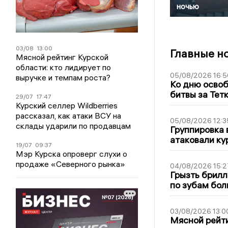
ночью
03/08
13:00
Главные н
Мясной рейтинг Курской
области: кто лидирует по
05/08/2026 16:5
выручке и темпам роста?
Ко дню освоб
битвы за Тет
29/07
17:47
Курский селлер Wildberries
рассказал, как атаки ВСУ на
05/08/2026 12:3
склады ударили по продавцам
Группировка 
атаковали ку
19/07
09:37
Мэр Курска опроверг слухи о
продаже «Северного рынка»
04/08/2026 15:2
Грызть брилл
по зубам бол
03/08/2026 13:0
Мясной рейти