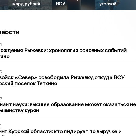
млрд рублей
ВСУ
угрозой
овости
0
ождения Рыжевки: хронология основных событий
кино
5
войск «Север» освободила Рыжевку, откуда ВСУ
рский поселок Теткино
7
иант науки: высшее образование может оказаться не
ьшинству курян
0
нг Курской области: кто лидирует по выручке и