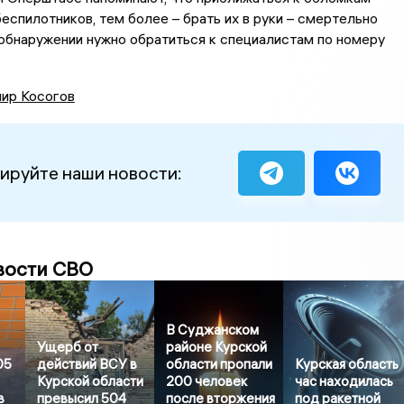
еспилотников, тем более – брать их в руки – смертельно
 обнаружении нужно обратиться к специалистам по номеру
ир Косогов
ируйте наши новости:
вости СВО
В Суджанском
Ущерб от
районе Курской
05
действий ВСУ в
области пропали
Курская область
Курской области
200 человек
час находилась
в
превысил 504
после вторжения
под ракетной