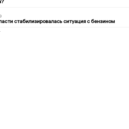
а?
9
ласти стабилизировалась ситуация с бензином
2