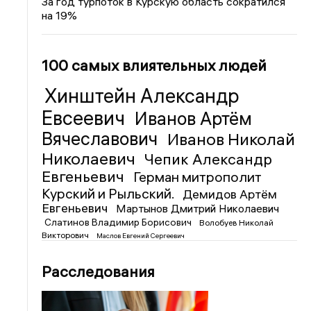
За год турпоток в Курскую область сократился
на 19%
100 самых влиятельных людей
Хинштейн Александр
Евсеевич
Иванов Артём
Вячеславович
Иванов Николай
Николаевич
Чепик Александр
Евгеньевич
Герман митрополит
Курский и Рыльский.
Демидов Артём
Евгеньевич
Мартынов Дмитрий Николаевич
Слатинов Владимир Борисович
Волобуев Николай
Викторович
Маслов Евгений Сергеевич
Расследования