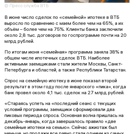
© Пресс служба ВТБ
В июне число сделок по «семейной» ипотеке в ВТБ
выросло по сравнению с маем более чем на 65%, а их
объём – более чем на 75%. Клиенты банка заключили
около 2,8 тыс. договоров по госпрограмме почти на 20
млрд рублей.
По итогам июня «семейная» программа заняла 38% в
общем числе ипотечных сделок ВТБ. Наиболее
активными заемщиками стали жители Москвы, Санкт-
Петербурга и областей, а также Республики Татарстан.
Спрос на семейную ипотеку в июне показал второй
результат в этом году после январского «пика», когда
банк провел около 4,1 тыс. сделок на 27 млрд рублей.
«Стараясь успеть на «последний сеанс с текущих
условий программы, заемщики сформировали два
пиковых периода спроса. Основная волна пришлась на
декабрь-январь, когда завершалось правило «две
семейные ипотеки на семью». Сейчас ажиотаж был
меньше, но продажи все равно стали одними из самых