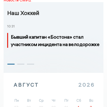
Наш Хоккей
10:31
Бывший капитан «Бостона» стал
участником инцидента на велодорожке
АВГУСТ
2026
Пн
Вт
Ср
Чт
Пт
Сб
Вс