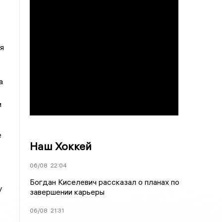
я
а
и
е
Наш Хоккей
06/08
22:04
Богдан Киселевич рассказал о планах по
у
завершении карьеры
06/08
21:31