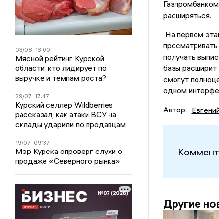
Газпромбанком
расширяться.
На первом этап
просматривать 
03/08
13:00
получать выпис
Мясной рейтинг Курской
области: кто лидирует по
базы расширит 
выручке и темпам роста?
смогут полноце
одном интерфе
29/07
17:47
Курский селлер Wildberries
Автор:
Евгени
рассказал, как атаки ВСУ на
склады ударили по продавцам
19/07
09:37
Коммент
Мэр Курска опроверг слухи о
продаже «Северного рынка»
Другие но