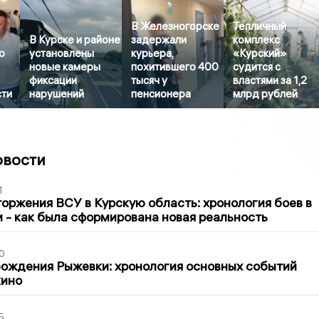
В Железногорске
Тепличный
В Курске и районе
задержали
комплекс
о
установлены
курьера,
«Курский»
новые камеры
похитившего 400
судится с
фиксации
тысяч у
властями за 1,2
сти
нарушений
пенсионера
млрд рублей
овости
1
оржения ВСУ в Курскую область: хронология боев в
ти - как была сформирована новая реальность
0
ождения Рыжевки: хронология основных событий
кино
5