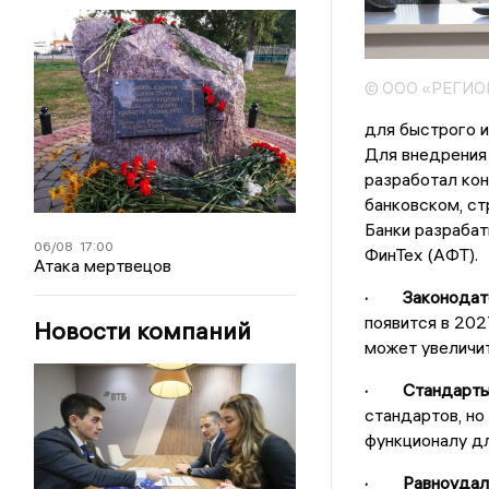
© ООО «РЕГИ
для быстрого 
Для внедрения 
разработал кон
банковском, ст
Банки разраба
06/08
17:00
ФинТех (АФТ).
Атака мертвецов
· Законодате
появится в 202
Новости компаний
может увеличит
· Стандарты 
стандартов, н
функционалу дл
· Равноудален