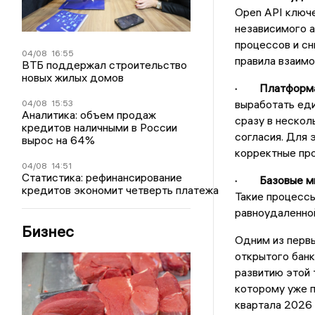
Open API ключе
независимого а
процессов и сн
04/08
16:55
правила взаимо
ВТБ поддержал строительство
новых жилых домов
· Платформа 
выработать еди
04/08
15:53
Аналитика: объем продаж
сразу в нескол
кредитов наличными в России
согласия. Для
вырос на 64%
корректные про
04/08
14:51
Статистика: рефинансирование
· Базовые мин
кредитов экономит четверть платежа
Такие процессы
равноудаленной
Бизнес
Одним из первы
открытого банк
развитию этой 
которому уже п
квартала 2026 