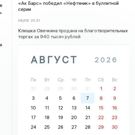
«Ак Барс» победил «Нефтяник» в буллитной
е
серии
ь
06/08
20:31
Клюшка Овечкина продана на благотворительных
торгах за 940 тысяч рублей
я
АВГУСТ
2026
Пн
Вт
Ср
Чт
Пт
Сб
Вс
27
28
29
30
31
1
2
3
4
5
6
7
8
9
10
11
12
13
14
15
16
17
18
19
20
21
22
23
24
25
26
27
28
29
30