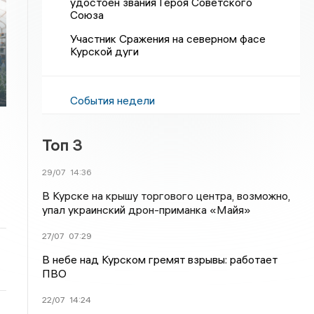
удостоен звания Героя Советского
Союза
Участник Сражения на северном фасе
Курской дуги
События недели
Топ 3
29/07
14:36
В Курске на крышу торгового центра, возможно,
упал украинский дрон-приманка «Майя»
27/07
07:29
В небе над Курском гремят взрывы: работает
ПВО
22/07
14:24