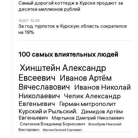
Самый дорогой коттедж в Курске продают за
десятки миллионов рублей
10/07
12:05
За год турпоток в Курскую область сократился
на 19%
100 самых влиятельных людей
Хинштейн Александр
Евсеевич
Иванов Артём
Вячеславович
Иванов Николай
Николаевич
Чепик Александр
Евгеньевич
Герман митрополит
Курский и Рыльский.
Демидов Артём
Евгеньевич
Мартынов Дмитрий Николаевич
Слатинов Владимир Борисович
Волобуев Николай
Викторович
Маслов Евгений Сергеевич