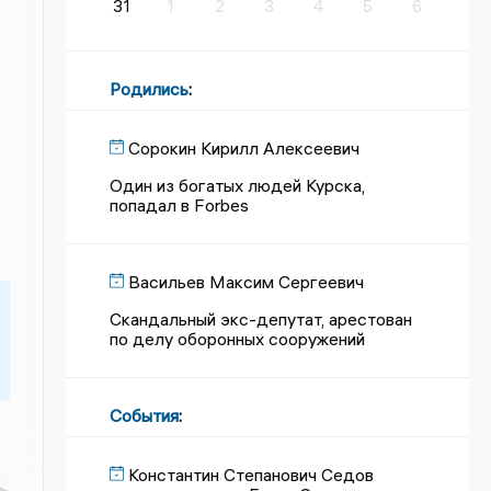
31
1
2
3
4
5
6
Родились
:
Сорокин Кирилл Алексеевич
Один из богатых людей Курска,
попадал в Forbes
Васильев Максим Сергеевич
Скандальный экс-депутат, арестован
по делу оборонных сооружений
События
:
Константин Степанович Седов