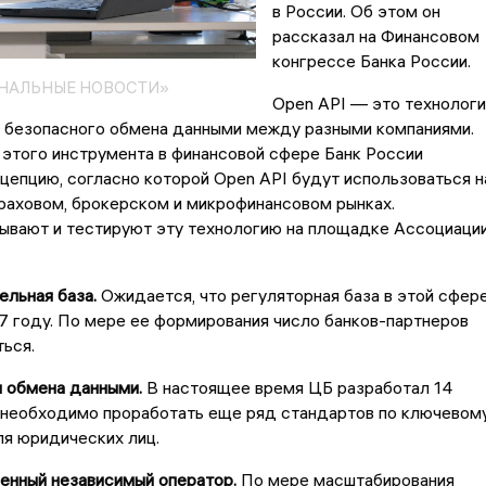
в России. Об этом он
рассказал на Финансовом
конгрессе Банка России.
ОНАЛЬНЫЕ НОВОСТИ»
Open API — это технологи
и безопасного обмена данными между разными компаниями.
этого инструмента в финансовой сфере Банк России
цепцию, согласно которой Open API будут использоваться н
раховом, брокерском и микрофинансовом рынках.
тывают и тестируют эту технологию на площадке Ассоциаци
льная база.
Ожидается, что регуляторная база в этой сфер
7 году. По мере ее формирования число банков-партнеров
ься.
обмена данными.
В настоящее время ЦБ разработал 14
о необходимо проработать еще ряд стандартов по ключевом
я юридических лиц.
ный независимый оператор.
По мере масштабирования