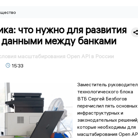
щество
ка: что нужно для развития
 данными между банками
словия масштабирования Open API в России
15:33
Заместитель руководител
технологического блока
ВТБ Сергей Безбогов
перечислил пять основных
инфраструктурных и
законодательных решений
которые необходимы для
масштабирования Open AP