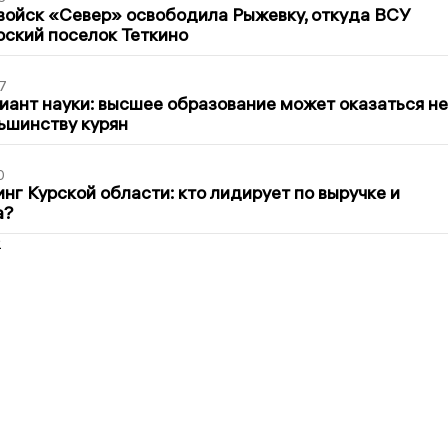
войск «Север» освободила Рыжевку, откуда ВСУ
рский поселок Теткино
7
иант науки: высшее образование может оказаться не
ьшинству курян
0
нг Курской области: кто лидирует по выручке и
а?
2