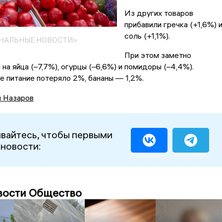
Из других товаров
прибавили гречка (+1,6%) 
соль (+1,1%).
ОНАЛЬНЫЕ НОВОСТИ»
При этом заметно
 на яйца (–7,7%), огурцы (–6,6%) и помидоры (–4,4%).
 питание потеряло 2%, бананы — 1,2%.
й Назаров
вайтесь, чтобы первыми
 новости:
вости Общество