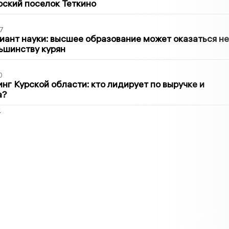
рский поселок Теткино
7
иант науки: высшее образование может оказаться не
ьшинству курян
0
нг Курской области: кто лидирует по выручке и
а?
2