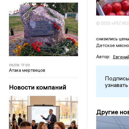
© ООО «РЕГИ
снизились цены
Детское мясное
Автор:
Евгени
06/08
17:00
Атака мертвецов
Подписы
узнавать
Новости компаний
Другие но