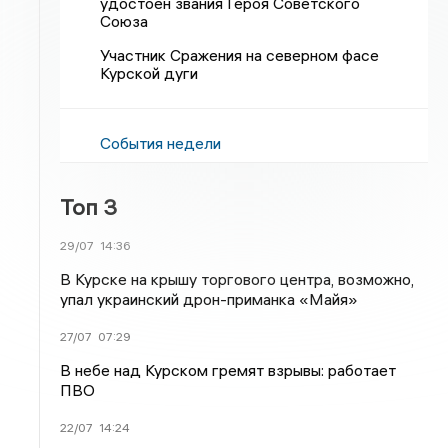
удостоен звания Героя Советского
Союза
Участник Сражения на северном фасе
Курской дуги
События недели
Топ 3
29/07
14:36
В Курске на крышу торгового центра, возможно,
упал украинский дрон-приманка «Майя»
27/07
07:29
В небе над Курском гремят взрывы: работает
ПВО
22/07
14:24