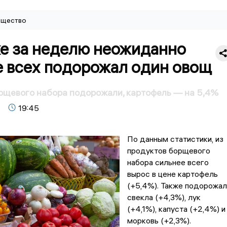
щество
ке за неделю неожиданно
е всех подорожал один овощ
рщевого набора подорожали, картофель — на 5,4%
19:45
По данным статистики, из
продуктов борщевого
набора сильнее всего
вырос в цене картофель
(+5,4%). Также подорожал
свекла (+4,3%), лук
(+4,1%), капуста (+2,4%) и
морковь (+2,3%).