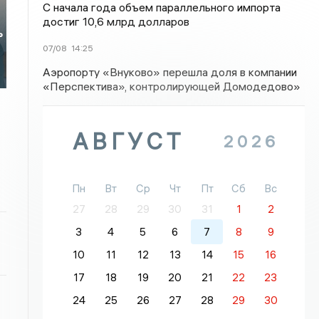
С начала года объем параллельного импорта
достиг 10,6 млрд долларов
ь
-
07/08
14:25
Аэропорту «Внуково» перешла доля в компании
«Перспектива», контролирующей Домодедово»
АВГУСТ
2026
Пн
Вт
Ср
Чт
Пт
Сб
Вс
27
28
29
30
31
1
2
3
4
5
6
7
8
9
10
11
12
13
14
15
16
17
18
19
20
21
22
23
24
25
26
27
28
29
30