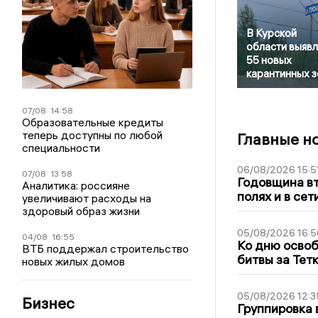
В Курской
области выяв
55 новых
карантинных з
07/08
14:58
Образовательные кредиты
теперь доступны по любой
Главные н
специальности
06/08/2026 15:5
07/08
13:58
Годовщина вт
Аналитика: россияне
полях и в се
увеличивают расходы на
здоровый образ жизни
05/08/2026 16:5
04/08
16:55
Ко дню освоб
ВТБ поддержал строительство
битвы за Тет
новых жилых домов
05/08/2026 12:3
Бизнес
Группировка 