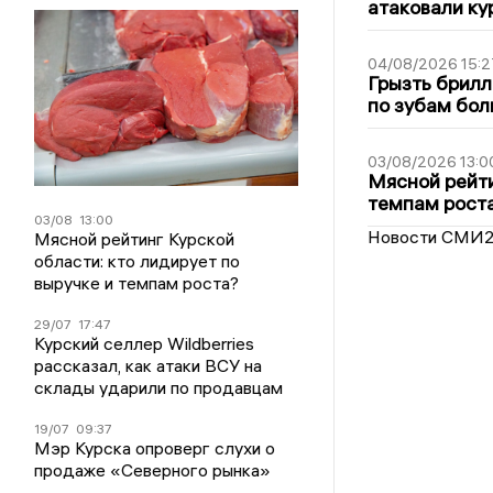
атаковали ку
04/08/2026 15:2
Грызть брилл
по зубам бол
03/08/2026 13:0
Мясной рейти
темпам рост
03/08
13:00
Новости СМИ
Мясной рейтинг Курской
области: кто лидирует по
выручке и темпам роста?
29/07
17:47
Курский селлер Wildberries
рассказал, как атаки ВСУ на
склады ударили по продавцам
19/07
09:37
Мэр Курска опроверг слухи о
продаже «Северного рынка»