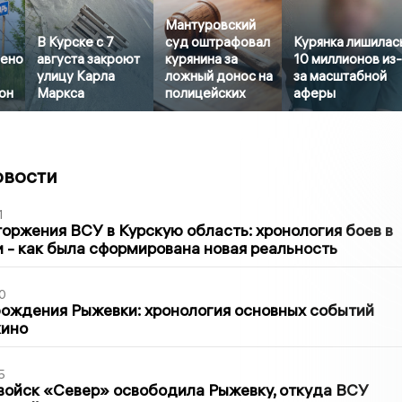
Мантуровский
В Курске с 7
суд оштрафовал
Курянка лишилас
лено
августа закроют
курянина за
10 миллионов из
улицу Карла
ложный донос на
за масштабной
он
Маркса
полицейских
аферы
овости
1
оржения ВСУ в Курскую область: хронология боев в
ти - как была сформирована новая реальность
0
ождения Рыжевки: хронология основных событий
кино
5
войск «Север» освободила Рыжевку, откуда ВСУ