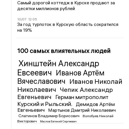
Самый дорогой коттедж в Курске продают за
десятки миллионов рублей
10/07
12:05
За год турпоток в Курскую область сократился
на 19%
100 самых влиятельных людей
Хинштейн Александр
Евсеевич
Иванов Артём
Вячеславович
Иванов Николай
Николаевич
Чепик Александр
Евгеньевич
Герман митрополит
Курский и Рыльский.
Демидов Артём
Евгеньевич
Мартынов Дмитрий Николаевич
Слатинов Владимир Борисович
Волобуев Николай
Викторович
Маслов Евгений Сергеевич