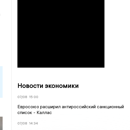
и
Новости экономики
07/08
15:00
Евросоюз расширил антироссийский санкционный
список - Каллас
07/08
14:34