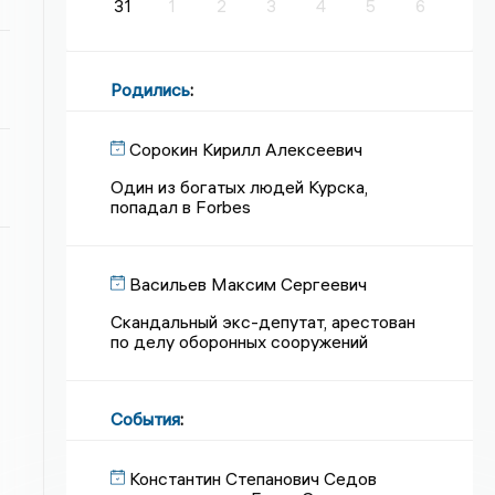
31
1
2
3
4
5
6
Родились
:
Сорокин Кирилл Алексеевич
Один из богатых людей Курска,
попадал в Forbes
Васильев Максим Сергеевич
Скандальный экс-депутат, арестован
по делу оборонных сооружений
События
:
Константин Степанович Седов