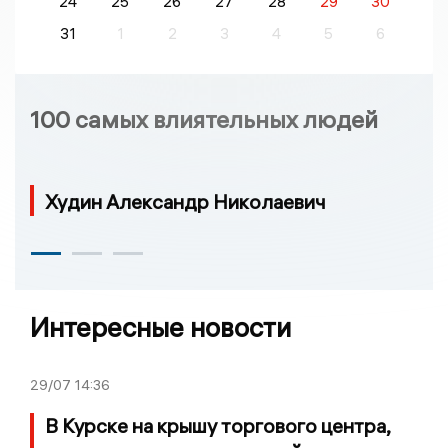
24
25
26
27
28
29
30
31
1
2
3
4
5
6
100 самых влиятельных людей
Худин Александр Николаевич
Интересные новости
29/07
14:36
В Курске на крышу торгового центра,