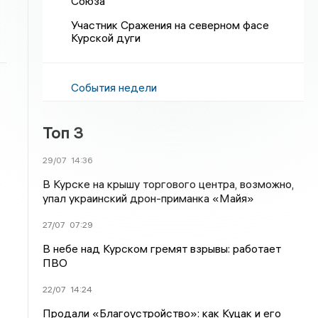
Союза
Участник Сражения на северном фасе
Курской дуги
События недели
Топ 3
29/07
14:36
В Курске на крышу торгового центра, возможно,
упал украинский дрон-приманка «Майя»
27/07
07:29
В небе над Курском гремят взрывы: работает
ПВО
22/07
14:24
Продали «Благоустройство»: как Куцак и его