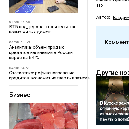
112.
Автор:
Владим
04/08
16:55
ВТБ поддержал строительство
новых жилых домов
Коммент
04/08
15:53
Аналитика: объем продаж
кредитов наличными в России
вырос на 64%
04/08
14:51
Другие но
Статистика: рефинансирование
кредитов экономит четверть платежа
Бизнес
В Курске зажг
огненную кар
из тысяч свече
память о поги