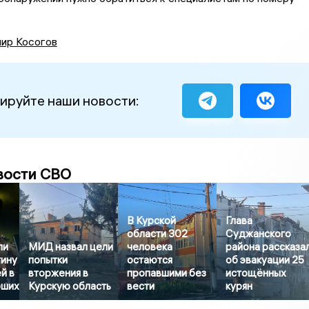
ир Косогов
ируйте наши новости:
вости СВО
В Курской
Глава
области 302
Суджанского
ли
МИД назвал цели
человека
района рассказа
тину
попытки
остаются
об эвакуации 25
й в
вторжения в
пропавшими без
истощённых
бших
Курскую область
вести
курян