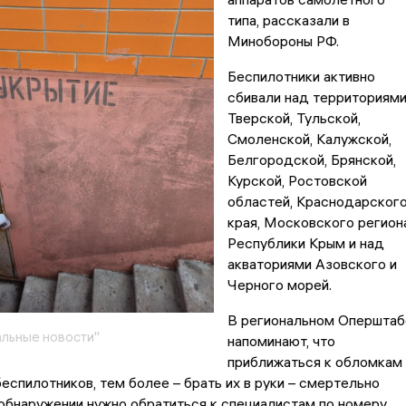
типа, рассказали в
Минобороны РФ.
Беспилотники активно
сбивали над территориям
Тверской, Тульской,
Смоленской, Калужской,
Белгородской, Брянской,
Курской, Ростовской
областей, Краснодарског
края, Московского региона
Республики Крым и над
акваториями Азовского и
Черного морей.
В региональном Оперштаб
льные новости"
напоминают, что
приближаться к обломкам
еспилотников, тем более – брать их в руки – смертельно
 обнаружении нужно обратиться к специалистам по номеру