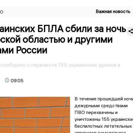
Важная новость
ВО
аинских БПЛА сбили за ночь
рской областью и другими
ами России
ообщило о перехвате 155 украинских дронов в
09:05
В течение прошедшей ноч
дежурными средствами
ПВО перехвачены и
уничтожены 155 украински
беспилотных летательных
аппаратов самолетного