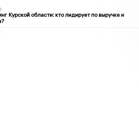
0
нг Курской области: кто лидирует по выручке и
а?
2