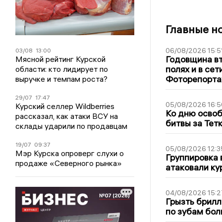
Главные н
06/08/2026 15:5
03/08
13:00
Годовщина вт
Мясной рейтинг Курской
полях и в се
области: кто лидирует по
Фоторепорт
выручке и темпам роста?
29/07
17:47
05/08/2026 16:5
Курский селлер Wildberries
Ко дню освоб
рассказал, как атаки ВСУ на
битвы за Тет
склады ударили по продавцам
19/07
09:37
05/08/2026 12:3
Мэр Курска опроверг слухи о
Группировка 
продаже «Северного рынка»
атаковали ку
04/08/2026 15:2
Грызть брилл
по зубам бол