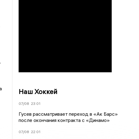
е
ь
а
Наш Хоккей
07/08
23:01
Гусев рассматривает переход в «Ак Барс»
после окончания контракта с «Динамо»
07/08
22:01