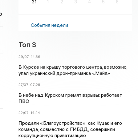
31
1
2
3
4
5
6
о
События недели
Топ 3
29/07
14:36
В Курске на крышу торгового центра, возможно,
упал украинский дрон-приманка «Майя»
27/07
07:29
В небе над Курском гремят взрывы: работает
ПВО
22/07
14:24
Продали «Благоустройство»: как Куцак и его
команда, совместно с ГИБДД, совершили
коррупционную приватизацию