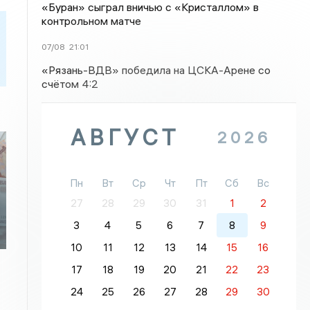
«Буран» сыграл вничью с «Кристаллом» в
контрольном матче
07/08
21:01
«Рязань-ВДВ» победила на ЦСКА-Арене со
счётом 4:2
АВГУСТ
2026
Пн
Вт
Ср
Чт
Пт
Сб
Вс
27
28
29
30
31
1
2
3
4
5
6
7
8
9
10
11
12
13
14
15
16
17
18
19
20
21
22
23
24
25
26
27
28
29
30