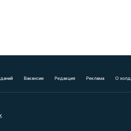
зданий
Вакансии
Редакция
Реклама
О холд
X