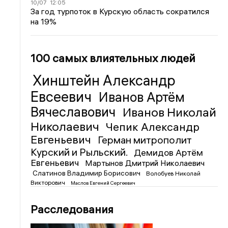
10/07
12:05
За год турпоток в Курскую область сократился
на 19%
100 самых влиятельных людей
Хинштейн Александр
Евсеевич
Иванов Артём
Вячеславович
Иванов Николай
Николаевич
Чепик Александр
Евгеньевич
Герман митрополит
Курский и Рыльский.
Демидов Артём
Евгеньевич
Мартынов Дмитрий Николаевич
Слатинов Владимир Борисович
Волобуев Николай
Викторович
Маслов Евгений Сергеевич
Расследования