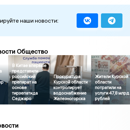
ируйте наши новости:
вости Общество
В Китае впервые
а
представили
российский
Прокуратура
Жители Курской
ер
препарат на
Курской области
области
основе
контролирует
потратили на
тирзепатида
водоснабжение
услуги 47,8 млрд
Седжаро
Железногорска
рублей
овости