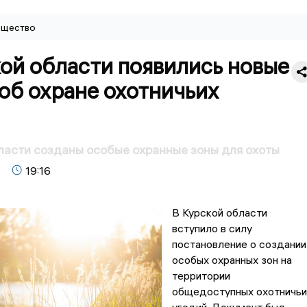
щество
ой области появились новые
об охране охотничьих
ласти созданы особые охранные зоны для охоты
19:16
В Курской области
вступило в силу
постановление о создании
особых охранных зон на
территории
общедоступных охотничьи