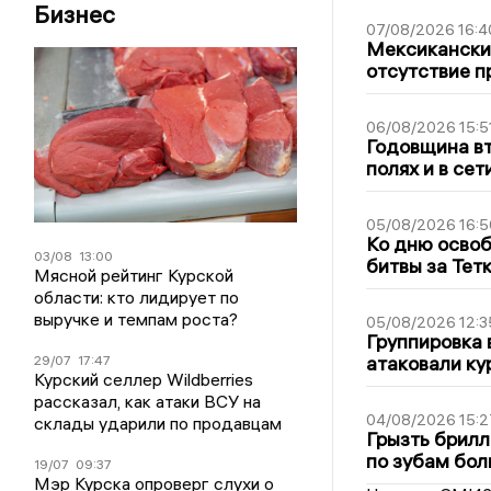
Бизнес
07/08/2026 16:4
Мексиканский
отсутствие п
06/08/2026 15:5
Годовщина вт
полях и в се
05/08/2026 16:5
Ко дню освоб
03/08
13:00
битвы за Тет
Мясной рейтинг Курской
области: кто лидирует по
выручке и темпам роста?
05/08/2026 12:3
Группировка 
атаковали ку
29/07
17:47
Курский селлер Wildberries
рассказал, как атаки ВСУ на
04/08/2026 15:2
склады ударили по продавцам
Грызть брилл
по зубам бол
19/07
09:37
Мэр Курска опроверг слухи о