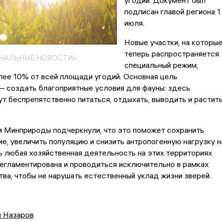
угодий. Документ был
подписан главой региона 1
июля.
Новые участки, на которы
теперь распространяется
ОНАЛЬНЫЕ НОВОСТИ»
специальный режим,
лее 10% от всей площади угодий. Основная цель
 создать благоприятные условия для фауны: здесь
т беспрепятственно питаться, отдыхать, выводить и растит
м Минприроды подчеркнули, что это поможет сохранить
е, увеличить популяцию и снизить антропогенную нагрузку н
ь любая хозяйственная деятельность на этих территориях
егламентирована и проводиться исключительно в рамках
ва, чтобы не нарушать естественный уклад жизни зверей.
й Назаров