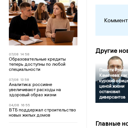
Коммент
Другие но
07/08
14:58
Образовательные кредиты
теперь доступны по любой
специальности
Памяти Роман
Каменева: как
07/08
13:58
курский офиц
Аналитика: россияне
ценой жизни
увеличивают расходы на
остановил
здоровый образ жизни
диверсантов
04/08
16:55
ВТБ поддержал строительство
новых жилых домов
Главные н