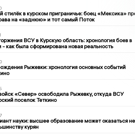
0
 стилёк в курском приграничье: боец «Мексика» пр
рава на «заднюю» и тот самый Поток
1
оржения ВСУ в Курскую область: хронология боев в
ти - как была сформирована новая реальность
0
ождения Рыжевки: хронология основных событий
кино
5
войск «Север» освободила Рыжевку, откуда ВСУ
рский поселок Теткино
7
иант науки: высшее образование может оказаться не
ьшинству курян