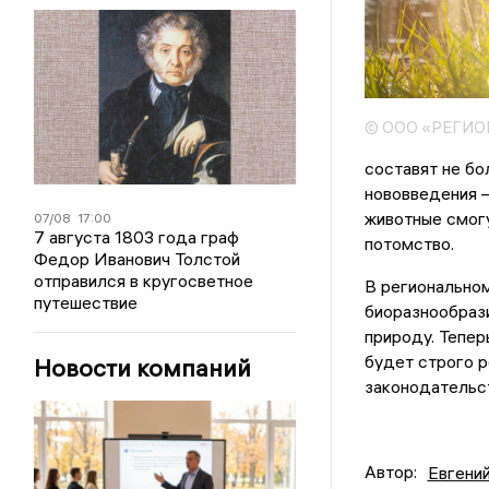
© ООО «РЕГИ
составят не бо
нововведения —
животные смогу
07/08
17:00
7 августа 1803 года граф
потомство.
Федор Иванович Толстой
отправился в кругосветное
В регионально
путешествие
биоразнообрази
природу. Тепер
будет строго р
Новости компаний
законодательст
Автор:
Евгени