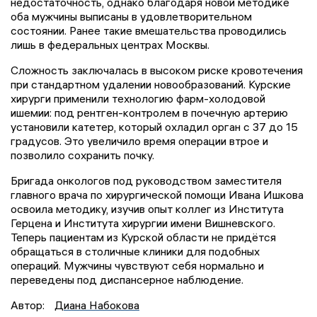
недостаточность, однако благодаря новой методике
оба мужчины выписаны в удовлетворительном
состоянии. Ранее такие вмешательства проводились
лишь в федеральных центрах Москвы.
Сложность заключалась в высоком риске кровотечения
при стандартном удалении новообразований. Курские
хирурги применили технологию фарм-холодовой
ишемии: под рентген-контролем в почечную артерию
установили катетер, который охладил орган с 37 до 15
градусов. Это увеличило время операции втрое и
позволило сохранить почку.
Бригада онкологов под руководством заместителя
главного врача по хирургической помощи Ивана Ишкова
освоила методику, изучив опыт коллег из Института
Герцена и Института хирургии имени Вишневского.
Теперь пациентам из Курской области не придётся
обращаться в столичные клиники для подобных
операций. Мужчины чувствуют себя нормально и
переведены под диспансерное наблюдение.
Автор:
Диана Набокова