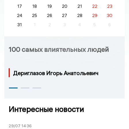
17
18
19
20
21
22
23
24
25
26
27
28
29
30
31
1
2
3
4
5
6
100 самых влиятельных людей
Дериглазов Игорь Анатольевич
Интересные новости
29/07
14:36