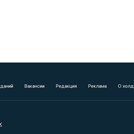
зданий
Вакансии
Редакция
Реклама
О холд
X