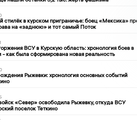
0
 стилёк в курском приграничье: боец «Мексика» пр
рава на «заднюю» и тот самый Поток
1
оржения ВСУ в Курскую область: хронология боев в
ти - как была сформирована новая реальность
0
ождения Рыжевки: хронология основных событий
кино
5
войск «Север» освободила Рыжевку, откуда ВСУ
рский поселок Теткино
2