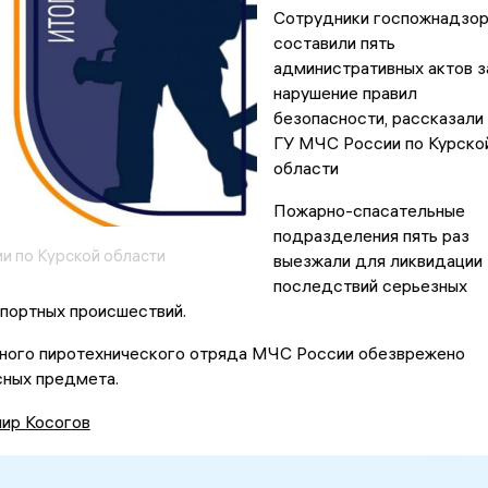
Сотрудники госпожнадзо
составили пять
административных актов з
нарушение правил
безопасности, рассказали 
ГУ МЧС России по Курско
области
Пожарно-спасательные
подразделения пять раз
и по Курской области
выезжали для ликвидации
последствий серьезных
портных происшествий.
ного пиротехнического отряда МЧС России обезврежено
сных предмета.
ир Косогов