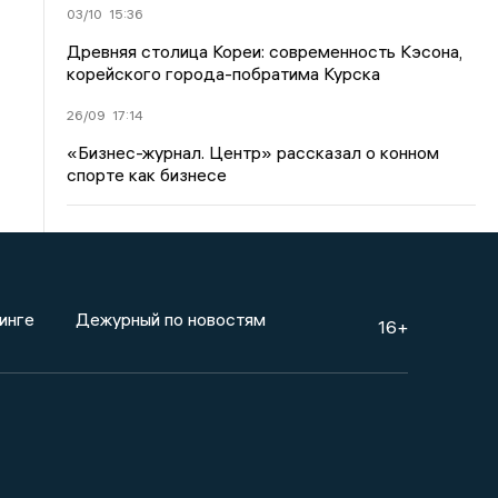
03/10
15:36
Древняя столица Кореи: современность Кэсона,
корейского города-побратима Курска
26/09
17:14
«Бизнес-журнал. Центр» рассказал о конном
спорте как бизнесе
инге
Дежурный по новостям
16+