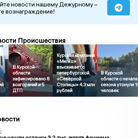
йте новости нашему Дежурному –
е вознаграждение!
вости Происшествия
Курская компания
«Милко»
В Курской
взыскивает с
области
петербургской
В Курской
зафиксировано 8
«Северной
области с начала
ий
возгораний и 5
Столицы» 4,3 млн
сезона утонули 1
ДТП
рублей
человек
овости
2
ще нашли останки 3,2 тыс. жертв фашизма