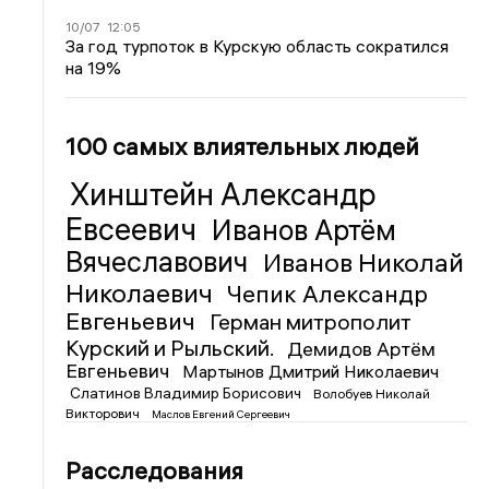
10/07
12:05
За год турпоток в Курскую область сократился
на 19%
100 самых влиятельных людей
Хинштейн Александр
Евсеевич
Иванов Артём
Вячеславович
Иванов Николай
Николаевич
Чепик Александр
Евгеньевич
Герман митрополит
Курский и Рыльский.
Демидов Артём
Евгеньевич
Мартынов Дмитрий Николаевич
Слатинов Владимир Борисович
Волобуев Николай
Викторович
Маслов Евгений Сергеевич
Расследования