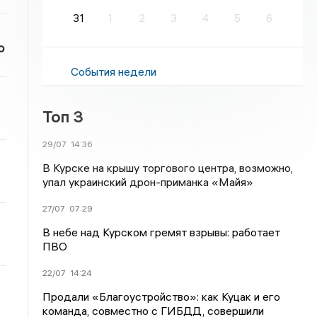
31
1
2
3
4
5
6
о
События недели
Топ 3
29/07
14:36
В Курске на крышу торгового центра, возможно,
упал украинский дрон-приманка «Майя»
27/07
07:29
В небе над Курском гремят взрывы: работает
ПВО
22/07
14:24
Продали «Благоустройство»: как Куцак и его
команда, совместно с ГИБДД, совершили