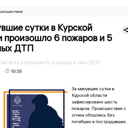
оисшествия
вшие сутки в Курской
и произошло 6 пожаров и 5
ных ДТП
ласти за сутки шесть пожаров и пять ДТП
10:35
За минувшие сутки в
Курской области
зафиксировано шесть
пожаров. Происшествия с
огнем обошлись без
погибших и пострадавших.