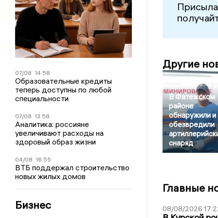
Присыла
получайт
Другие но
07/08
14:58
Образовательные кредиты
теперь доступны по любой
В Фатежском
специальности
районе
обнаружили и
07/08
13:58
Аналитика: россияне
обезвредили
увеличивают расходы на
артиллерийск
здоровый образ жизни
снаряд
04/08
16:55
ВТБ поддержал строительство
новых жилых домов
Главные н
Бизнес
08/08/2026 17:2
В Курской ро