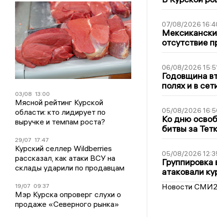
07/08/2026 16:4
Мексиканский
отсутствие п
06/08/2026 15:5
Годовщина вт
полях и в се
03/08
13:00
Мясной рейтинг Курской
05/08/2026 16:5
области: кто лидирует по
Ко дню освоб
выручке и темпам роста?
битвы за Тет
29/07
17:47
Курский селлер Wildberries
05/08/2026 12:3
рассказал, как атаки ВСУ на
Группировка 
склады ударили по продавцам
атаковали ку
Новости СМИ
19/07
09:37
Мэр Курска опроверг слухи о
продаже «Северного рынка»