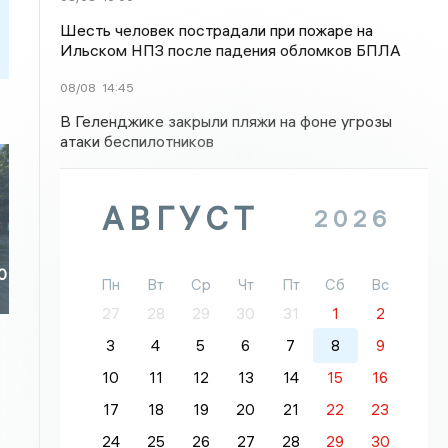
Шесть человек пострадали при пожаре на
Ильском НПЗ после падения обломков БПЛА
08/08
14:45
В Геленджике закрыли пляжи на фоне угрозы
атаки беспилотников
АВГУСТ
2026
0
Пн
Вт
Ср
Чт
Пт
Сб
Вс
27
28
29
30
31
1
2
3
4
5
6
7
8
9
10
11
12
13
14
15
16
17
18
19
20
21
22
23
24
25
26
27
28
29
30