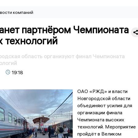
вости компаний
анет партнёром Чемпионата
х технологий
родская область организуют финал Чемпионата
ологий
19:18
ОАО «РЖД» и власти
Новгородской области
объединяют усилия для
организации финала
Чемпионата высоких
технологий. Мероприятие
пройдёт в Великом