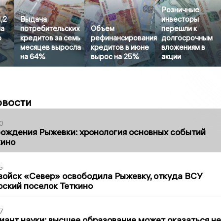
Розничные
,2
Выдача
инвесторы
на
потребительских
Объем
перешли к
о
кредитов за семь
рефинансирования
долгосрочным
месяцев выросла
кредитов в июне
вложениям в
на 64%
вырос на 25%
акции
овости
0
ождения Рыжевки: хронология основных событий
кино
5
войск «Север» освободила Рыжевку, откуда ВСУ
рский поселок Теткино
7
иант науки: высшее образование может оказаться не