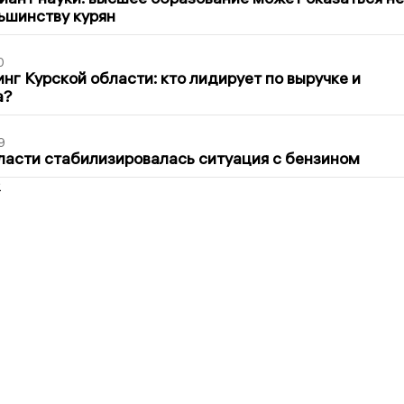
ьшинству курян
0
нг Курской области: кто лидирует по выручке и
а?
9
ласти стабилизировалась ситуация с бензином
2