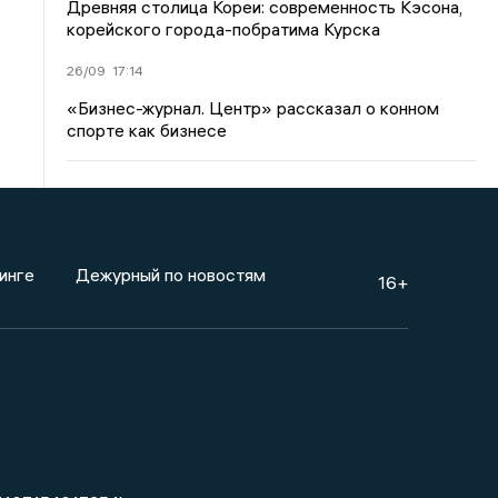
Древняя столица Кореи: современность Кэсона,
корейского города-побратима Курска
26/09
17:14
«Бизнес-журнал. Центр» рассказал о конном
спорте как бизнесе
инге
Дежурный по новостям
16+