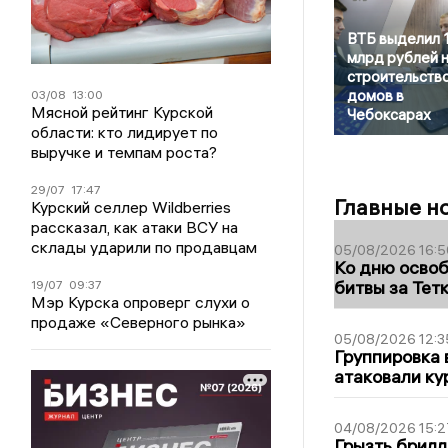
ВТБ выделил 1
млрд рублей 
строительств
домов в
03/08
13:00
Мясной рейтинг Курской
Чебоксарах
области: кто лидирует по
выручке и темпам роста?
29/07
17:47
Главные н
Курский селлер Wildberries
рассказал, как атаки ВСУ на
склады ударили по продавцам
05/08/2026 16:5
Ко дню освоб
битвы за Тет
19/07
09:37
Мэр Курска опроверг слухи о
продаже «Северного рынка»
05/08/2026 12:3
Группировка 
атаковали ку
04/08/2026 15:2
Грызть брилл