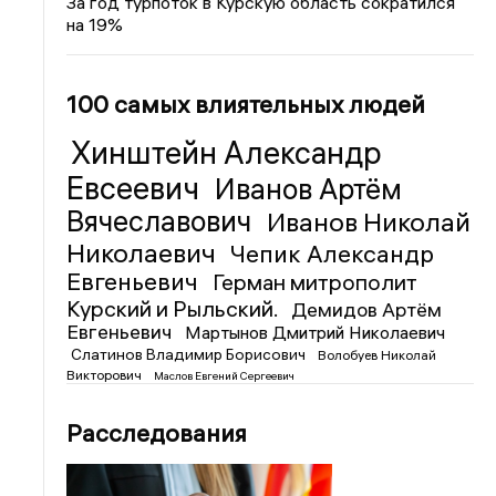
За год турпоток в Курскую область сократился
на 19%
100 самых влиятельных людей
Хинштейн Александр
Евсеевич
Иванов Артём
Вячеславович
Иванов Николай
Николаевич
Чепик Александр
Евгеньевич
Герман митрополит
Курский и Рыльский.
Демидов Артём
Евгеньевич
Мартынов Дмитрий Николаевич
Слатинов Владимир Борисович
Волобуев Николай
Викторович
Маслов Евгений Сергеевич
Расследования