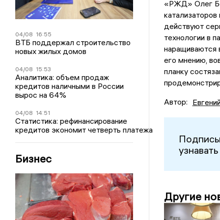
«РЖД» Олег Бе
катализаторов
действуют сер
04/08
16:55
технологии в п
ВТБ поддержал строительство
наращиваются в
новых жилых домов
его мнению, в
04/08
15:53
планку состяз
Аналитика: объем продаж
продемонстриро
кредитов наличными в России
вырос на 64%
Автор:
Евгени
04/08
14:51
Статистика: рефинансирование
кредитов экономит четверть платежа
Подписы
узнавать
Бизнес
Другие но