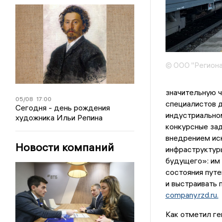
© ООО "Региона
значительную ч
05/08
17:00
специалистов д
Сегодня - день рождения
индустриально
художника Ильи Репина
конкурсные зад
внедрением ис
Новости компаний
инфраструктуры
будущего»: им
состояния путе
и выстраивать 
company.rzd.ru.
Как отметил г