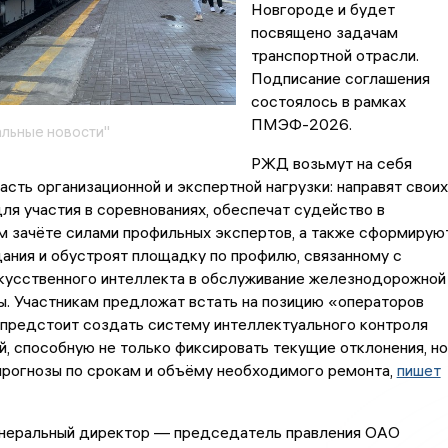
Новгороде и будет
посвящено задачам
транспортной отрасли.
Подписание соглашения
состоялось в рамках
ПМЭФ-2026.
льные новости"
РЖД возьмут на себя
асть организационной и экспертной нагрузки: направят своих
ля участия в соревнованиях, обеспечат судейство в
м зачёте силами профильных экспертов, а также сформирую
ания и обустроят площадку по профилю, связанному с
кусственного интеллекта в обслуживание железнодорожной
. Участникам предложат встать на позицию «операторов
 предстоит создать систему интеллектуального контроля
й, способную не только фиксировать текущие отклонения, но
прогнозы по срокам и объёму необходимого ремонта,
пишет
енеральный директор — председатель правления ОАО