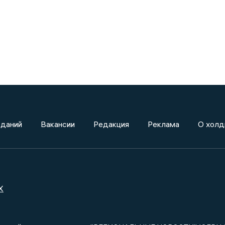
зданий
Вакансии
Редакция
Реклама
О холд
X