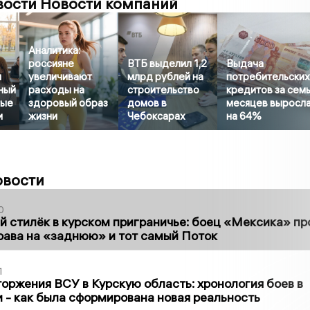
вости Новости компаний
Аналитика:
россияне
ВТБ выделил 1,2
Выдача
л
увеличивают
млрд рублей на
потребительски
ный
расходы на
строительство
кредитов за сем
бые
здоровый образ
домов в
месяцев выросл
и
жизни
Чебоксарах
на 64%
овости
0
 стилёк в курском приграничье: боец «Мексика» пр
рава на «заднюю» и тот самый Поток
1
оржения ВСУ в Курскую область: хронология боев в
ти - как была сформирована новая реальность