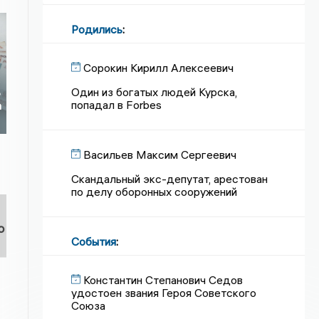
Родились
:
Сорокин Кирилл Алексеевич
х
Один из богатых людей Курска,
ь
попадал в Forbes
а
Васильев Максим Сергеевич
Скандальный экс-депутат, арестован
по делу оборонных сооружений
о
События
:
Константин Степанович Седов
удостоен звания Героя Советского
Союза