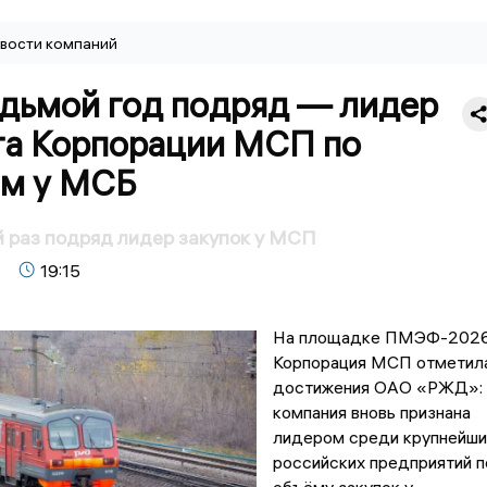
вости компаний
дьмой год подряд — лидер
га Корпорации МСП по
ам у МСБ
 раз подряд лидер закупок у МСП
19:15
На площадке ПМЭФ-202
Корпорация МСП отметил
достижения ОАО «РЖД»:
компания вновь признана
лидером среди крупнейши
российских предприятий п