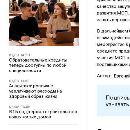
качество закуп
развития МСП.
занять верхнюю
В дальнейшем 
взаимодействи
мероприятия в 
среднего пред
07/08
14:58
участия МСП в 
Образовательные кредиты
поставщиками и
теперь доступны по любой
специальности
Автор:
Евгени
07/08
13:58
Аналитика: россияне
увеличивают расходы на
здоровый образ жизни
Подписы
узнавать
04/08
16:55
ВТБ поддержал строительство
новых жилых домов