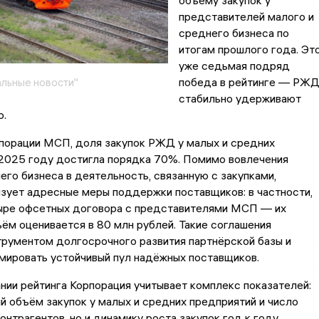
объёму закупок у
представителей малого и
среднего бизнеса по
итогам прошлого года. Эт
уже седьмая подряд
победа в рейтинге — РЖ
льные новости"
стабильно удерживают
ю.
порации МСП, доля закупок РЖД у малых и средних
 2025 году достигла порядка 70%. Помимо вовлечения
его бизнеса в деятельность, связанную с закупками,
зует адресные меры поддержки поставщиков: в частности,
ыре офсетных договора с представителями МСП — их
ём оценивается в 80 млн рублей. Такие соглашения
трументом долгосрочного развития партнёрской базы и
мировать устойчивый пул надёжных поставщиков.
ии рейтинга Корпорация учитывает комплекс показателей:
й объём закупок у малых и средних предприятий и число
онтрагентов, но и динамику роста закупок год к году,