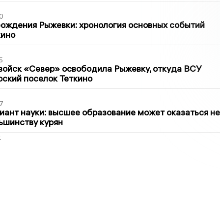
0
ождения Рыжевки: хронология основных событий
кино
5
войск «Север» освободила Рыжевку, откуда ВСУ
рский поселок Теткино
7
иант науки: высшее образование может оказаться не
ьшинству курян
2