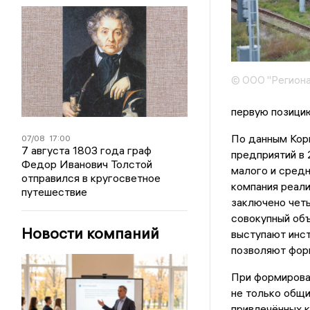
© ООО "Региона
первую позици
По данным Кор
07/08
17:00
7 августа 1803 года граф
предприятий в
Федор Иванович Толстой
малого и средн
отправился в кругосветное
компания реали
путешествие
заключено чет
совокупный объ
Новости компаний
выступают инс
позволяют фор
При формирован
не только общи
привлечённых к