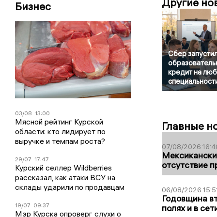
Другие но
Бизнес
Сбер запусти
образователь
кредит на лю
специальност
03/08
13:00
Мясной рейтинг Курской
Главные н
области: кто лидирует по
выручке и темпам роста?
07/08/2026 16:4
Мексиканский
29/07
17:47
отсутствие п
Курский селлер Wildberries
рассказал, как атаки ВСУ на
склады ударили по продавцам
06/08/2026 15:5
Годовщина вт
19/07
09:37
полях и в се
Мэр Курска опроверг слухи о