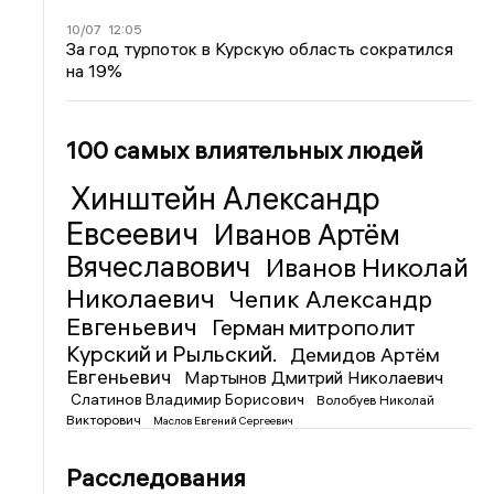
10/07
12:05
За год турпоток в Курскую область сократился
на 19%
100 самых влиятельных людей
Хинштейн Александр
Евсеевич
Иванов Артём
Вячеславович
Иванов Николай
Николаевич
Чепик Александр
Евгеньевич
Герман митрополит
Курский и Рыльский.
Демидов Артём
Евгеньевич
Мартынов Дмитрий Николаевич
Слатинов Владимир Борисович
Волобуев Николай
Викторович
Маслов Евгений Сергеевич
Расследования