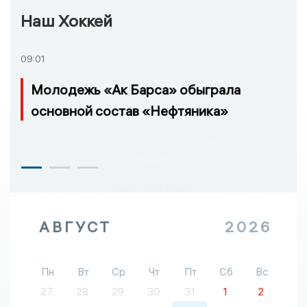
Наш Хоккей
09:01
Молодежь «Ак Барса» обыграла
основной состав «Нефтяника»
АВГУСТ
2026
Пн
Вт
Ср
Чт
Пт
Сб
Вс
27
28
29
30
31
1
2