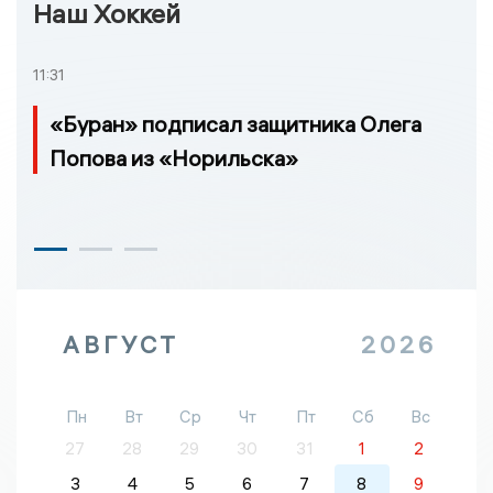
Наш Хоккей
11:31
«Буран» подписал защитника Олега
Попова из «Норильска»
АВГУСТ
2026
Пн
Вт
Ср
Чт
Пт
Сб
Вс
27
28
29
30
31
1
2
3
4
5
6
7
8
9