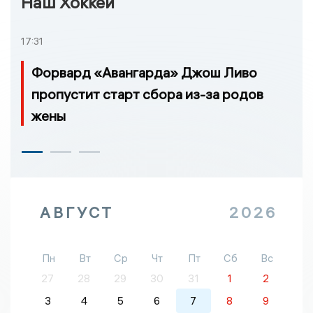
Наш Хоккей
17:31
Форвард «Авангарда» Джош Ливо
пропустит старт сбора из-за родов
жены
АВГУСТ
2026
Пн
Вт
Ср
Чт
Пт
Сб
Вс
27
28
29
30
31
1
2
3
4
5
6
7
8
9