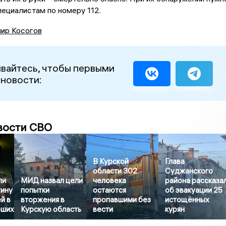
пециалистам по номеру 112.
ир Косогов
вайтесь, чтобы первыми
 новости:
вости СВО
В Курской
Глава
области 302
Суджанского
ли
МИД назвал цели
человека
района рассказа
тину
попытки
остаются
об эвакуации 25
й в
вторжения в
пропавшими без
истощённых
бших
Курскую область
вести
курян