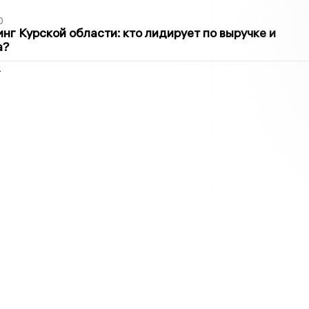
0
нг Курской области: кто лидирует по выручке и
а?
2