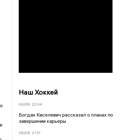
и
Наш Хоккей
06/08
22:04
го
Богдан Киселевич рассказал о планах по
завершении карьеры
е
06/08
21:31
о