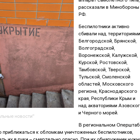
рассказали в Минобороны
РФ.
Беспилотники активно
сбивали над территориям
Белгородской, Брянской,
Волгоградской,
Воронежской, Калужской,
Курской, Ростовской,
Тамбовской, Тверской,
Тульской, Смоленской
областей, Московского
региона, Краснодарского
края, Республики Крым и
над акваториями Азовско
и Черного морей.
льные новости"
В региональном Оперштаб
о приближаться к обломкам уничтоженных беспилотников,
ать их в руки – смертельно опасно. При их обнаружении нужн