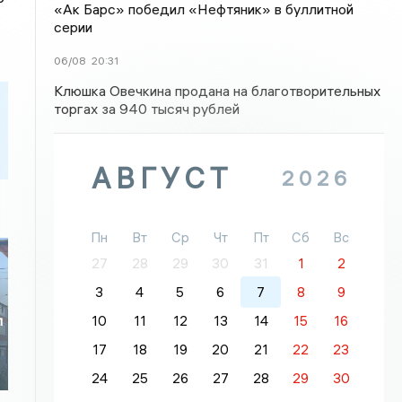
«Ак Барс» победил «Нефтяник» в буллитной
серии
06/08
20:31
Клюшка Овечкина продана на благотворительных
торгах за 940 тысяч рублей
АВГУСТ
2026
Пн
Вт
Ср
Чт
Пт
Сб
Вс
27
28
29
30
31
1
2
3
4
5
6
7
8
9
10
11
12
13
14
15
16
л
17
18
19
20
21
22
23
24
25
26
27
28
29
30