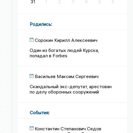
31
1
2
3
4
5
6
Родились
:
Сорокин Кирилл Алексеевич
Один из богатых людей Курска,
попадал в Forbes
Васильев Максим Сергеевич
Скандальный экс-депутат, арестован
по делу оборонных сооружений
События
:
Константин Степанович Седов