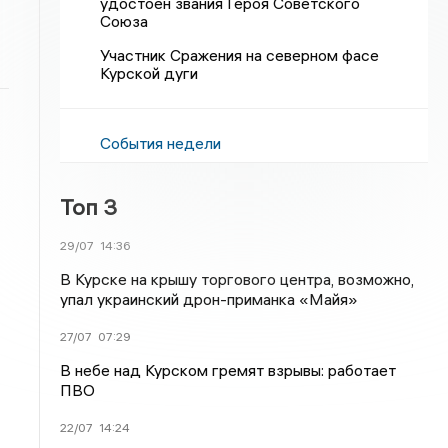
удостоен звания Героя Советского
Союза
Участник Сражения на северном фасе
Курской дуги
События недели
Топ 3
29/07
14:36
В Курске на крышу торгового центра, возможно,
упал украинский дрон-приманка «Майя»
27/07
07:29
В небе над Курском гремят взрывы: работает
ПВО
22/07
14:24