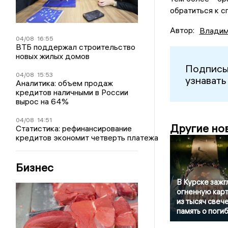
обратиться к с
Автор:
Владим
04/08
16:55
ВТБ поддержал строительство
новых жилых домов
Подписы
04/08
15:53
узнавать
Аналитика: объем продаж
кредитов наличными в России
вырос на 64%
04/08
14:51
Другие но
Статистика: рефинансирование
кредитов экономит четверть платежа
Бизнес
В Курске зажг
огненную кар
из тысяч свече
память о поги