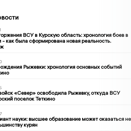
овости
1
оржения ВСУ в Курскую область: хронология боев в
ти - как была сформирована новая реальность.
аж
0
ождения Рыжевки: хронология основных событий
кино
5
войск «Север» освободила Рыжевку, откуда ВСУ
рский поселок Теткино
7
иант науки: высшее образование может оказаться не
ьшинству курян