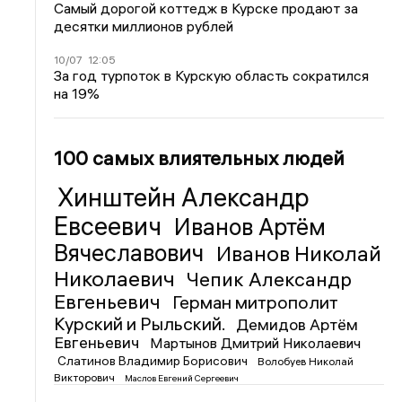
Самый дорогой коттедж в Курске продают за
десятки миллионов рублей
10/07
12:05
За год турпоток в Курскую область сократился
на 19%
100 самых влиятельных людей
Хинштейн Александр
Евсеевич
Иванов Артём
Вячеславович
Иванов Николай
Николаевич
Чепик Александр
Евгеньевич
Герман митрополит
Курский и Рыльский.
Демидов Артём
Евгеньевич
Мартынов Дмитрий Николаевич
Слатинов Владимир Борисович
Волобуев Николай
Викторович
Маслов Евгений Сергеевич