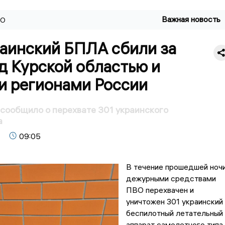
Важная новость
ВО
раинский БПЛА сбили за
д Курской областью и
и регионами России
сообщило о перехвате 301 украинского
а
09:05
В течение прошедшей ноч
дежурными средствами
ПВО перехвачен и
уничтожен 301 украинский
беспилотный летательный
аппарат самолетного типа,