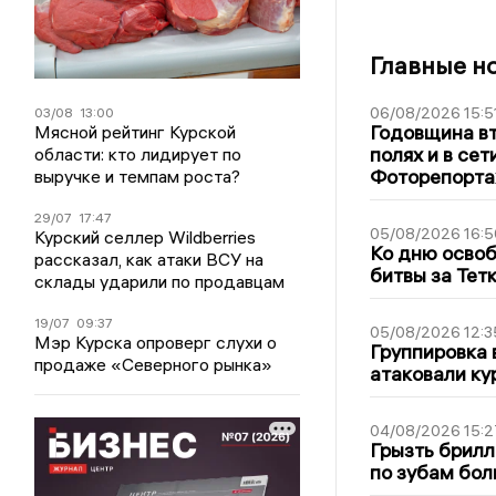
Главные н
06/08/2026 15:5
03/08
13:00
Годовщина вт
Мясной рейтинг Курской
полях и в се
области: кто лидирует по
Фоторепорт
выручке и темпам роста?
29/07
17:47
05/08/2026 16:5
Курский селлер Wildberries
Ко дню освоб
рассказал, как атаки ВСУ на
битвы за Тет
склады ударили по продавцам
19/07
09:37
05/08/2026 12:3
Мэр Курска опроверг слухи о
Группировка 
продаже «Северного рынка»
атаковали ку
04/08/2026 15:2
Грызть брилл
по зубам бол